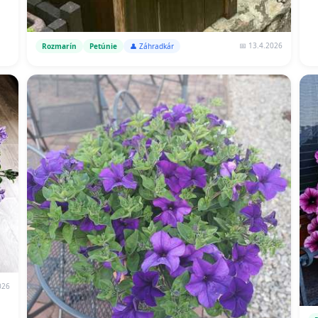
📅 13.4.2026
Rozmarín
Petúnie
👤 Záhradkár
026