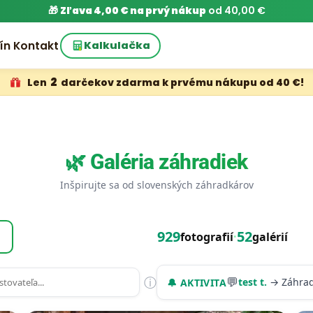
🎁
Zľava 4,00 € na prvý nákup
od 40,00 €
ín
Kontakt
Kalkulačka
2
Len
darčekov zdarma k prvému nákupu od 40 €!
🌿 Galéria záhradiek
Inšpirujte sa od slovenských záhradkárov
929
52
fotografií
·
galérií
ⓘ
💬
test t.
→ Záhrad
🔔 AKTIVITA