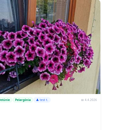
📅 4.4.2026
Petúnie
Pelargónia
👤 test t.