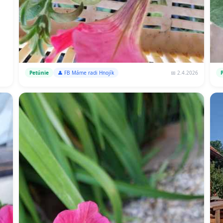
📅 2.4.2026
Petúnie
👤 FB Máme radi Hnojík