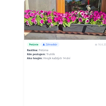
📅 16.6.2
Petúnie
👤 Záhradkár
Rastlina:
Petúnia
Kde pestujem:
Truhlík
Ako hnojím:
Hnojík každých 14 dní