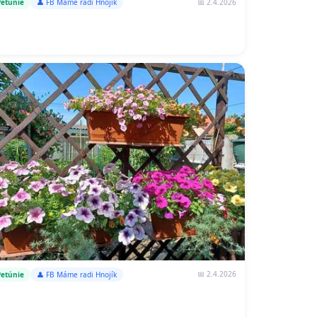
📅 2.4.2026
Petúnie
👤 FB Máme radi Hnojík
📅 2.4.2026
Petúnie
👤 FB Máme radi Hnojík