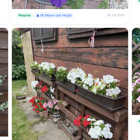
📅 2.4.2026
Petúnie
👤 FB Máme radi Hnojík