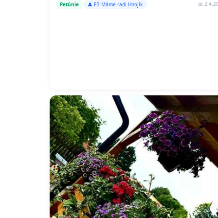
📅 2.4.2
Petúnie
👤 FB Máme radi Hnojík