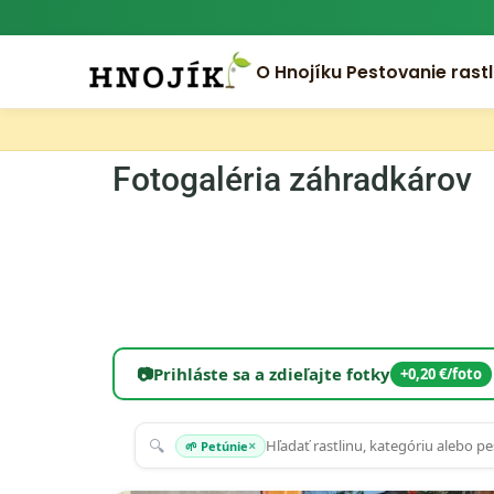
O Hnojíku
Pestovanie rastl
Fotogaléria záhradkárov
📷
Prihláste sa a zdieľajte fotky
+0,20 €/foto
🔍
×
🌱 Petúnie