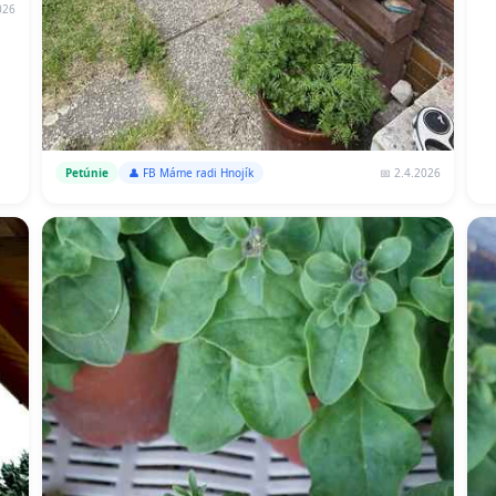
026
📅 2.4.2026
Petúnie
👤 FB Máme radi Hnojík