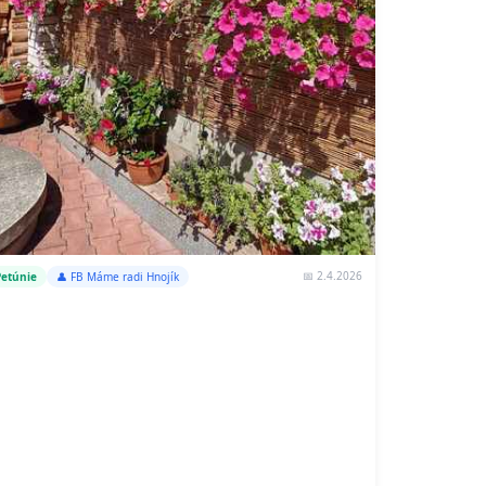
📅 2.4.2026
Petúnie
👤 FB Máme radi Hnojík