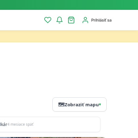
Prihlásiť sa
🗺️
Zobraziť mapu
▾
kár
4 mesiace späť