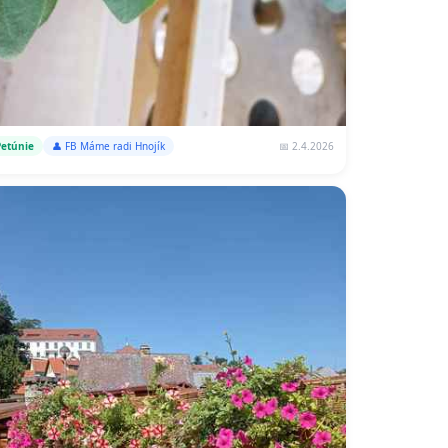
📅 2.4.2026
Petúnie
👤 FB Máme radi Hnojík