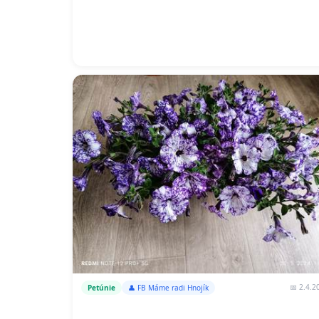
📅 2.4.2
Petúnie
👤 FB Máme radi Hnojík