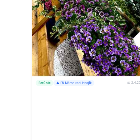
📅 2.4.2
Petúnie
👤 FB Máme radi Hnojík