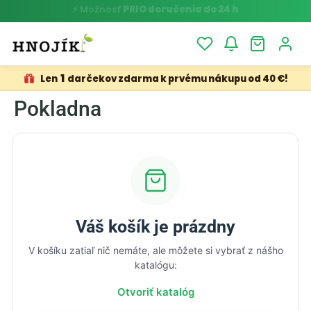
⚡ Možnosť
PRIO doručenia do 24 h
1
Len
darčekov zdarma k prvému nákupu od 40 €!
Pokladna
Váš košík je prázdny
V košíku zatiaľ nič nemáte, ale môžete si vybrať z nášho
katalógu:
Otvoriť katalóg