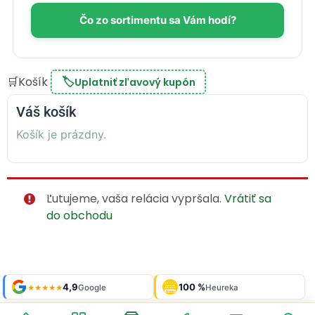
Čo zo sortimentu sa Vám hodí?
🛒
Košík
🏷️
Uplatniť zľavový kupón
Váš košík
Košík je prázdny.
Ľutujeme, vaša relácia vypršala.
Vrátiť sa
do obchodu
Shop roku
4,9
100 %
Galéria
'24 + '25
Google
Heureka
929 fotiek
★★★★★
OVERENÉ
ZÁKAZNÍKMI
Heureka