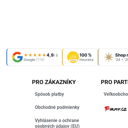
4,9
100 %
Shop 
★★★★★
/ 5
OVĚŘENO
ZÁKAZNÍKY
Google
(779)
Heureka
'24 + '2
Heureka
PRO ZÁKAZNÍKY
PRO PAR
Spôsob platby
Veľkoobcho
Obchodné podmienky
Vyhlásenie o ochrane
osobných údajov (EU)