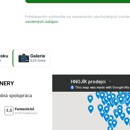
Prihlásením súhlasíte so zasielaním obchodných ozná
osobných údajov
.
roku
Galerie
5
925 fotek
TNERY
dná spolupráca