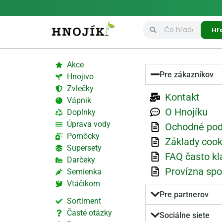
Hľ
Akce
Pre zákazníkov
Hnojivo
Zvlečky
Kontakt
Vápnik
O Hnojíku
Doplnky
Úprava vody
Ochodné po
Pomôcky
Základy cook
Supersety
FAQ často kl
Darčeky
Provízna spo
Semienka
Vtáčikom
Pre partnerov
Sortiment
Časté otázky
Sociálne siete