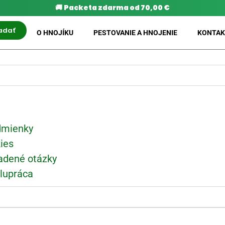
🚚
Packeta zdarma od 70,00 €
adať
O HNOJÍKU
PESTOVANIE A HNOJENIE
KONTAK
dmienky
ies
adené otázky
lupráca