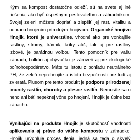
Kým sa kompost dostatočne odleží, sú na svete aj iné 
riešenia, ako byť úspešným pestovateľom a záhradníkom. 
Svojej zeleni môžete dopriať a zlepšiť jej rast, vitalitu a 
ochranu hnojením prírodným hnojivom. 
Organické hnojivo 
Hnojík, ktoré je univerzálne
, vhodné ako pre vonkajšie 
rastliny, stromy, trávnik, kríky atď., tak aj pre rastliny 
izbové, je parádnou voľbou. Tento pomocník pre vašu 
záhradu, balkón aj obývačku je zároveň aj pre ekologické 
poľnohospodárstvo. Máte tu istotu z pohľadu neutrálneho 
PH, že zeleň neprehnojíte a istotu bezpečnosti pre ľudí aj 
zvieratá. Plusom pre tento produkt je 
podporu prirodzenej 
imunity rastlín, choroby a plesne rastlín
. Nemusíte sa u 
neho ani báť nepeknej vône po hnojení, Hnojík je úplne bez 
zápachu.
Vynikajúci na produkte Hnojík
je skutočnosť vhodnosti
aplikovania aj práve do vášho kompostu
 v záhradke. 
Hnojík urýchľuje proces tlenia, jedná sa teda o skvelý 