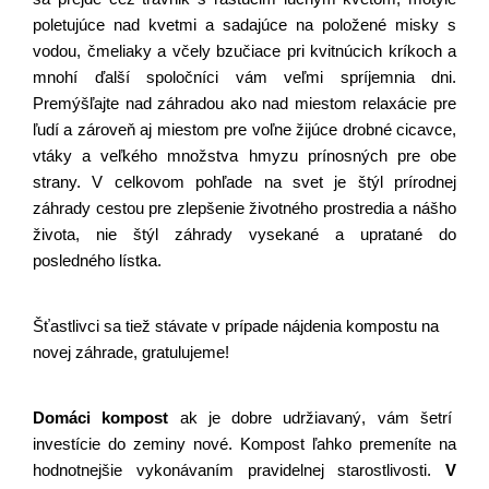
poletujúce nad kvetmi a sadajúce na položené misky s 
vodou, čmeliaky a včely bzučiace pri kvitnúcich kríkoch a 
mnohí ďalší spoločníci vám veľmi spríjemnia dni. 
Premýšľajte nad záhradou ako nad miestom relaxácie pre 
ľudí a zároveň aj miestom pre voľne žijúce drobné cicavce, 
vtáky a veľkého množstva hmyzu prínosných pre obe 
strany. V celkovom pohľade na svet je štýl prírodnej 
záhrady cestou pre zlepšenie životného prostredia a nášho 
života, nie štýl záhrady vysekané a upratané do 
posledného lístka.
Šťastlivci sa tiež stávate v prípade nájdenia kompostu na 
novej záhrade, gratulujeme!
Domáci kompost
 ak je dobre udržiavaný, vám šetrí  
investície do zeminy nové. Kompost ľahko premeníte na 
hodnotnejšie vykonávaním pravidelnej starostlivosti. 
V 