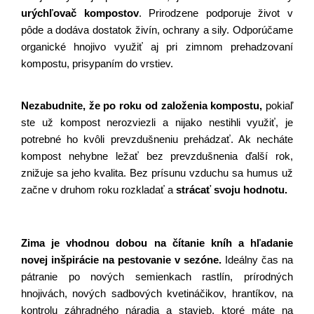
urýchľovač kompostov
. Prirodzene podporuje život v 
pôde a dodáva dostatok živín, ochrany a sily. Odporúčame 
organické hnojivo využiť aj pri zimnom prehadzovaní 
kompostu, prisypaním do vrstiev.
Nezabudnite, že po roku od založenia kompostu,
 pokiaľ 
ste už kompost nerozviezli a nijako nestihli využiť, je 
potrebné ho kvôli prevzdušneniu prehádzať. Ak necháte 
kompost nehybne ležať bez prevzdušnenia ďalší rok, 
znižuje sa jeho kvalita. Bez prísunu vzduchu sa humus už 
začne v druhom roku rozkladať a 
strácať svoju hodnotu.
Zima je vhodnou dobou na čítanie kníh a hľadanie 
novej inšpirácie na pestovanie v sezóne. 
Ideálny čas na 
pátranie po nových semienkach rastlín, prírodných 
hnojivách, nových sadbových kvetináčikov, hrantíkov, na 
kontrolu záhradného náradia a stavieb, ktoré máte na 