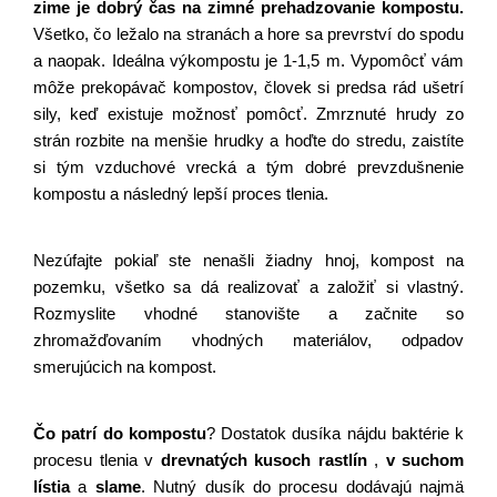
zime je dobrý čas na zimné prehadzovanie kompostu.
Všetko, čo ležalo na stranách a hore sa prevrství do spodu 
a naopak. Ideálna výkompostu je 1-1,5 m. Vypomôcť vám 
môže prekopávač kompostov, človek si predsa rád ušetrí 
sily, keď existuje možnosť pomôcť. Zmrznuté hrudy zo 
strán rozbite na menšie hrudky a hoďte do stredu, zaistíte 
si tým vzduchové vrecká a tým dobré prevzdušnenie 
kompostu a následný lepší proces tlenia.
Nezúfajte pokiaľ ste nenašli žiadny hnoj, kompost na 
pozemku, všetko sa dá realizovať a založiť si vlastný. 
Rozmyslite vhodné stanovište a začnite so 
zhromažďovaním vhodných materiálov, odpadov 
smerujúcich na kompost. 
Čo patrí do kompostu
? Dostatok dusíka nájdu baktérie k 
procesu tlenia v 
drevnatých kusoch rastlín
,
v suchom 
lístia
a
slame
. Nutný dusík do procesu dodávajú najmä 