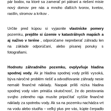
pár bodov, na ktoré sa zamerať pri pátraní a riešení misie 
nový domov pre nás a mnoho ďalších tvorov, kvetov, 
rastlín, stromov a kríkov .
Určite pred kúpou si vyjasnite
vlastnícke pomery
pozemku,
prejdite si územie
v katastrálnych mapách a 
aj naživo v teréne
, odporúčame nepreberať záhradu len 
na základe odporúčaní, alebo písanej ponuky s 
fotografiami.
Hodnotu záhradného pozemku, ovplyvňuje hladina 
spodnej vody. 
Ak je hladina spodnej vody príliš vysoká, 
býva náročné problém riešiť a odvodňovanie záhrady nesie 
nemalé finančné náklady. Naopak príliš nízka hladina 
spodnej vody vám prináša skutočnosť, že do pestovania 
svojho zeleného raja musíte pripočítať vyššie finančné 
náklady za spotrebu vody. Ak sa na pozemku nachádza vrt 
na vodu alebo studňa – veľký plus pre vás, kúpte čerpadlo 