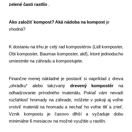
zelené časti rastlín
.
Ako založiť kompost? Aká nádoba na kompost 
je 
vhodná? 
K dostaniu na trhu je celý rad kompostérov (Lidl komposter, 
Obi komposter, Baumax komposter, atď), ktoré jednoducho 
umiestnite na záhradu a kompostujete.
Finančne menej nákladné je postaviť si napríklad z dreva 
„ohrádku“ alebo takzvaný
drevený kompostér
 na 
odhadzovanie prírodného materiálu. Pokiaľ vám nevadí 
rozľahlosť hromady na záhrade, môžete v pokoji aj voľne 
vrstviť materiál na hromadu a nechať ho voľne tliť a zrieť. 
Vznik kompostu je časovo dlhší a vyžaduje dobu 
minimálne 6 mesiacov na možné využitie u rastlín.