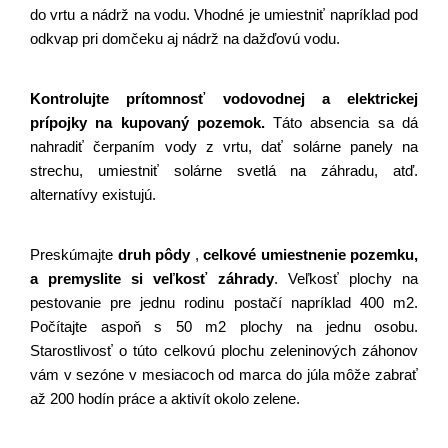
do vrtu a nádrž na vodu. Vhodné je umiestniť napríklad pod 
odkvap pri domčeku aj nádrž na dažďovú vodu.
Kontrolujte prítomnosť vodovodnej a elektrickej 
prípojky na kupovaný pozemok. 
Táto absencia sa dá 
nahradiť čerpaním vody z vrtu, dať solárne panely na 
strechu, umiestniť solárne svetlá na záhradu, atď. 
alternatívy existujú. 
Preskúmajte
druh pôdy
,
celkové umiestnenie pozemku, 
a premyslite si veľkosť záhrady
. Veľkosť plochy na 
pestovanie pre jednu rodinu postačí napríklad 400 m2. 
Počítajte aspoň s 50 m2 plochy na jednu osobu. 
Starostlivosť o túto celkovú plochu zeleninových záhonov 
vám v sezóne v mesiacoch od marca do júla môže zabrať 
až 200 hodín práce a aktivít okolo zelene.