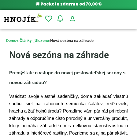
🚚
Packeta zdarma od 70,00 €
Domov
›
Články
›
_Ulozene
›
Nová sezóna na záhrade
Nová sezóna na záhrade
Premýšľate o vstupe do novej pestovateľskej sezóny s 
novou záhradou?
Vsádzať svoje vlastné sadeničky, doma zakladať vlastnú 
sadbu, siet na záhonoch semienka šalátov, reďkoviek, 
hrachu a žať hojnú úrodu? Poradíme vám pár rád pri robení 
záhrady a odporučíme čisto prírodný a univerzálny produkt, 
ktorý pomáha záhradníkom s celkovou starostlivosťou o 
záhradu a interiérové rastliny. Pozrieme sa aj na pár aktivít, 