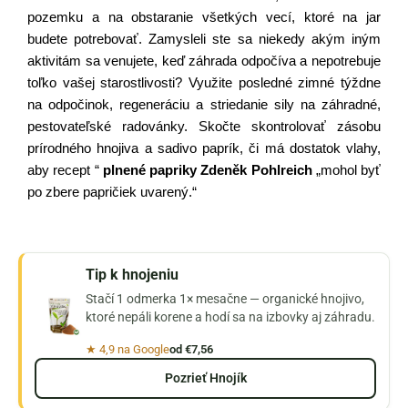
pozemku a na obstaranie všetkých vecí, ktoré na jar 
budete potrebovať. Zamysleli ste sa niekedy akým iným 
aktivitám sa venujete, keď záhrada odpočíva a nepotrebuje 
toľko vašej starostlivosti? Využite posledné zimné týždne 
na odpočinok, regeneráciu a striedanie sily na záhradné, 
pestovateľské radovánky. Skočte skontrolovať zásobu 
prírodného hnojiva a sadivo paprík, či má dostatok vlahy, 
aby recept “ 
plnené papriky Zdeněk Pohlreich
„mohol byť 
po zbere papričiek uvarený.“
Tip k hnojeniu
Stačí 1 odmerka 1× mesačne — organické hnojivo,
ktoré nepáli korene a hodí sa na izbovky aj záhradu.
★ 4,9 na Google
od €7,56
Pozrieť Hnojík