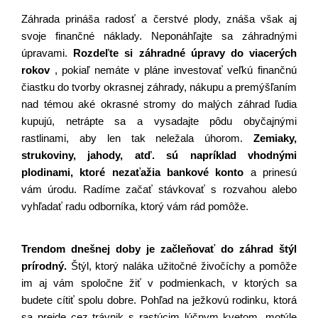
Záhrada prináša radosť a čerstvé plody, znáša však aj 
svoje finančné náklady. Neponáhľajte sa záhradnými 
úpravami. 
Rozdeľte si záhradné úpravy do viacerých 
rokov
, pokiaľ nemáte v pláne investovať veľkú finančnú 
čiastku do tvorby okrasnej záhrady, nákupu a premýšľaním 
nad témou aké okrasné stromy do malých záhrad ľudia 
kupujú, netrápte sa a vysadajte pôdu obyčajnými 
rastlinami, aby len tak neležala úhorom.
Zemiaky, 
strukoviny, jahody, atď. sú napríklad vhodnými 
plodinami, ktoré nezaťažia bankové konto 
a prinesú 
vám úrodu. Radíme začať stávkovať s rozvahou alebo 
vyhľadať radu odborníka, ktorý vám rád pomôže.
Trendom dnešnej doby je začleňovať do záhrad štýl 
prírodný.
 Štýl, ktorý naláka užitočné živočíchy a pomôže 
im aj vám spoločne žiť v podmienkach, v ktorých sa 
budete cítiť spolu dobre. Pohľad na ježkovú rodinku, ktorá 
sa prejde cez trávnik s rastúcim lúčnym kvetom, motýle 