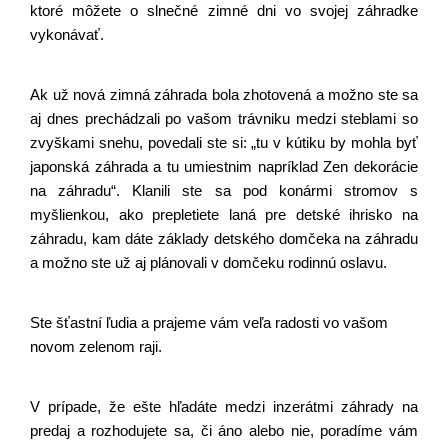
ktoré môžete o slnečné zimné dni vo svojej záhradke 
vykonávať.
Ak už nová zimná záhrada bola zhotovená a možno ste sa 
aj dnes prechádzali po vašom trávniku medzi steblami so 
zvyškami snehu, povedali ste si: „tu v kútiku by mohla byť 
japonská záhrada a tu umiestnim napríklad Zen dekorácie 
na záhradu“. Klanili ste sa pod konármi stromov s 
myšlienkou, ako prepletiete laná pre detské ihrisko na 
záhradu, kam dáte základy detského domčeka na záhradu 
a možno ste už aj plánovali v domčeku rodinnú oslavu. 
Ste šťastní ľudia a prajeme vám veľa radosti vo vašom 
novom zelenom raji.
V prípade, že ešte hľadáte medzi inzerátmi záhrady na 
predaj a rozhodujete sa, či áno alebo nie, poradíme vám 