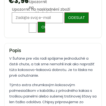
€
3,96
Upozornit
na
Upozornit na naskladnění zboží
naskladnění
ODESLAT
zboží
ODESLAT
Popis
V Šufane pre vás radi spájame jednoduché a
čisté chute, a tak sme nemohli inak ako napražiť
túto kokosovo-kakaovú dobrotu. Je to láska na
prvé ochutnanie.
Týmto extra chrumkavým kokosovým
polmesiačikom v kabátiku z prírodného kakaa s
troškou panelmi alebo sušenej trstinovej šťavy sa
len ťažko odoláva. Chipsy pripravujeme zo