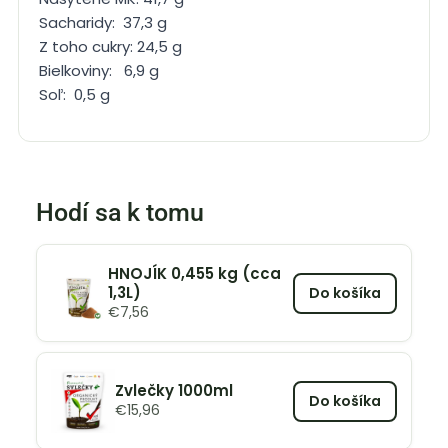
Sacharidy: 37,3 g
Z toho cukry: 24,5 g
Bielkoviny: 6,9 g
Soľ: 0,5 g
Hodí sa k tomu
HNOJÍK 0,455 kg (cca
1,3L)
Do košíka
€
7,56
Zvlečky 1000ml
Do košíka
€
15,96