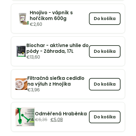
Hnojivo - vápník s
hořčíkom 600g
Do košíka
€
2,60
Biochar - aktívne uhlie do
pôdy - Záhrada, 17L
Do košíka
€
13,60
Filtračná sieťka cedidlo
na výluh z Hnojíka
Do košíka
€
3,96
Odměřená Hraběnka
Do košíka
€
6,36
€
5,08