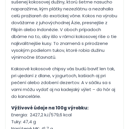
sušenej kokosovej dužiny, ktorú šetrne nasucho
naparažíme, kým plátky nezezlátnu a nezahalia
celú pražiareň do exotickej vône. Kokos na výrobu
dovážame z juhovýchodnej Ázie, presnejšie z
Filipín alebo Indonézie. V oboch prípadoch
dbáme na to, aby išlo v rámci kokosovej ríše o tie
najkvalitnejšie kusy. To znamená s prirodzene
vysokým podielom tukov, ktoré robia dužinu
výnimočne šťavnatú.
Kakaové kokosové chipsy vás budú baviť len tak,
pri ujedaní z dlane, v jogurtoch, kašiach aj pri
pečení alebo zdobení dezertov. A v sáčku sa s
vami môžu vydať aj na kadejaký výlet – do hôr aj
do kancelárie.
Výživové údaje na 100g výrobku:
Energia: 2427,2 kJ/579,6 kcal
Tuky: 47,4 g
Nasýtené MK: 41,7 g