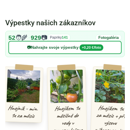
Výpestky našich zákazníkov
52
🧑‍🌾
929
📷
·
Fotogaléria
Papriky
141
📷
Nahrajte svoje výpestky
+0,20 €/foto
Hnojíkem 1x
za měsíc + při
mikroorganismy
Hnojník - min.
Hnojíkem 1x
1x za měsíc
měsíčně do
výsevu
vody v