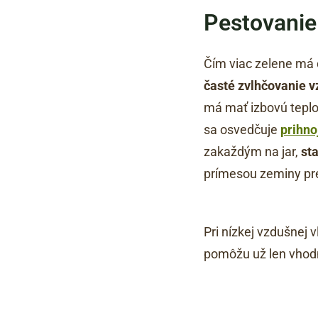
Pestovanie 
Čím viac zelene má d
časté zvlhčovanie v
má mať izbovú tepl
sa osvedčuje
prihno
zakaždým na jar,
st
prímesou zeminy pre
Pri nízkej vzdušnej 
pomôžu už len vhodn