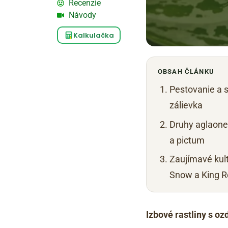
Recenzie
Návody
Kalkulačka
OBSAH ČLÁNKU
Pestovanie a s
zálievka
Druhy aglaon
a pictum
Zaujímavé kult
Snow a King 
Izbové rastliny s o