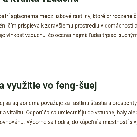
trí aglaonema medzi izbové rastliny, ktoré prirodzene či
, čím prispieva k zdravšiemu prostrediu v domácnosti ale
je vlhkosť vzduchu, čo ocenia najmä ľudia trpiaci suc
.
 využitie vo feng-šuej
j sa aglaonema považuje za rastlinu šťastia a prosperity
st a vitalitu. Odporúča sa umiestniť ju do vstupnej haly a
rovnováhu. Výborne sa hodí aj do kúpeľní a miestností s 