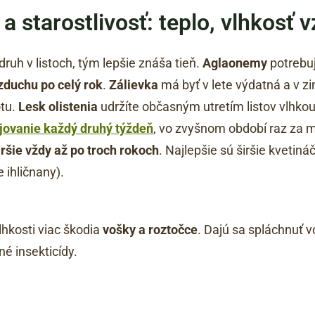
a starostlivosť: teplo, vlhkosť 
ruh v listoch, tým lepšie znáša tieň.
Aglaonemy
potrebuj
zduchu po celý rok
.
Zálievka
má byť v lete výdatná a v z
otu.
Lesk olistenia
udržíte občasným utretím listov vlhkou
jovanie každý druhý týždeň
, vo zvyšnom období raz za 
aršie vždy až po troch rokoch
. Najlepšie sú širšie kvetin
 ihličnany).
vlhkosti viac škodia
vošky a roztočce
. Dajú sa spláchnuť v
é insekticídy.