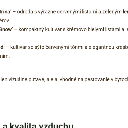
rina’
– odroda s výrazne červenými listami a zeleným l
érov.
 Snow’
– kompaktný kultivar s krémovo bielymi listami a 
d’
– kultivar so sýto červenými tónmi a elegantnou kresb
ením.
ielen vizuálne pútavé, ale aj vhodné na pestovanie v bytoc
a kvalita vzduchu