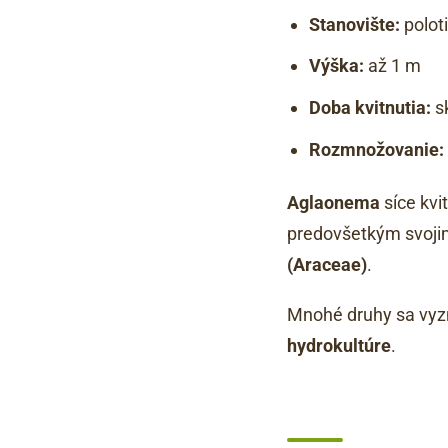
Stanovište:
poloti
Výška:
až 1 m
Doba kvitnutia:
sk
Rozmnožovanie:
Aglaonema
síce kvi
predovšetkým svoji
(Araceae)
.
Mnohé druhy sa vyzn
hydrokultúre
.