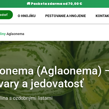
🚚
Packeta zdarma od 70,00 €
adať
O HNOJÍKU
PESTOVANIE A HNOJENIE
KONTAK
liny
›
Aglaonema
onema (Aglaonema) –
ivary a jedovatosť
tlina s ozdobnými listami