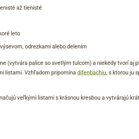
enisté až tienisté
oré leto
výsevom, odrezkami alebo delením
tne (vytvára palice so svetlým tulcom) a niekedy tvorí aj 
mi listami. Vzhľadom pripomína
difenbachiu
, s ktorou ju 
ačujú veľkými listami s krásnou kresbou a vytvárajú krá