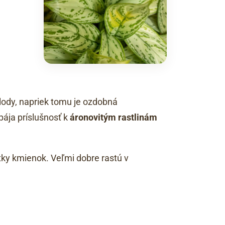
plody, napriek tomu je ozdobná
spája príslušnosť k
áronovitým rastlinám
tky kmienok. Veľmi dobre rastú v