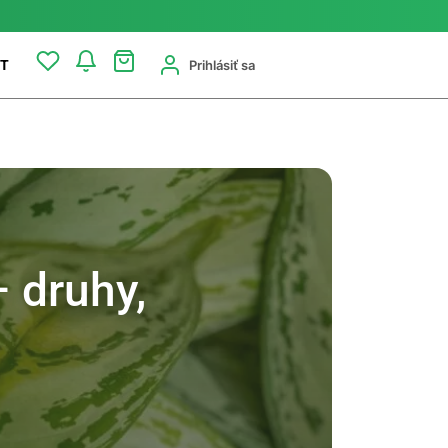
Prihlásiť sa
T
 druhy,