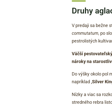
Druhy agla
V predaji sa bežne s
commutatum
, po s
pestrolistých kultiva
Väčší pestovateľsk
nároky na starostliv
Do výšky okolo pol 
napríklad
‚Silver Kin
Nízky a viac sa rozk
stredného rebra list