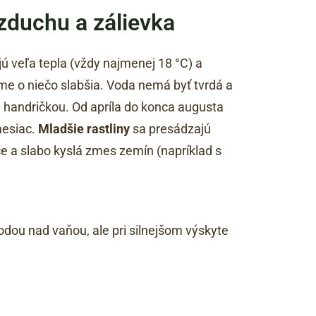
vzduchu a zálievka
ú veľa tepla (vždy najmenej 18 °C) a
ime o niečo slabšia. Voda nemá byť tvrdá a
 handričkou. Od apríla do konca augusta
mesiac.
Mladšie rastliny
sa presádzajú
áče a slabo kyslá zmes zemín (napríklad s
odou nad vaňou, ale pri silnejšom výskyte