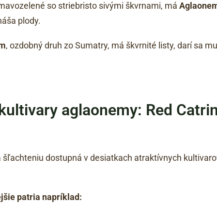
 tmavozelené so striebristo sivými škvrnami, má
Aglaonem
náša plody.
um
, ozdobný druh zo Sumatry, má škvrnité listy, darí sa 
kultivary aglaonemy: Red Catri
ľachteniu dostupná v desiatkach atraktívnych kultivarov, 
šie patria napríklad: