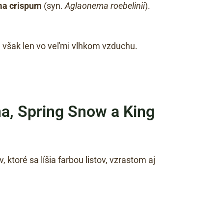
a crispum
(syn.
Aglaonema roebelinii
).
mu však len vo veľmi vlhkom vzduchu.
na, Spring Snow a King
ktoré sa líšia farbou listov, vzrastom aj