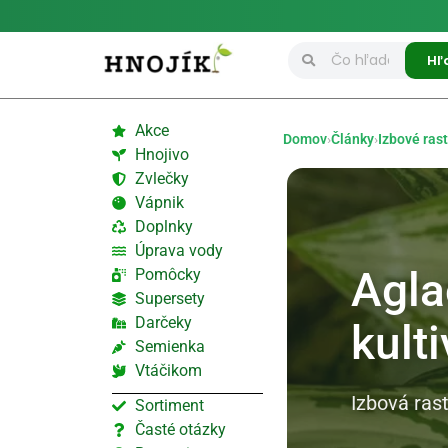
Hľ
Akce
Domov
›
Články
›
Izbové rast
Hnojivo
Zvlečky
Vápnik
Doplnky
Úprava vody
Agla
Pomôcky
Supersety
Darčeky
kult
Semienka
Vtáčikom
Izbová ras
Sortiment
Časté otázky