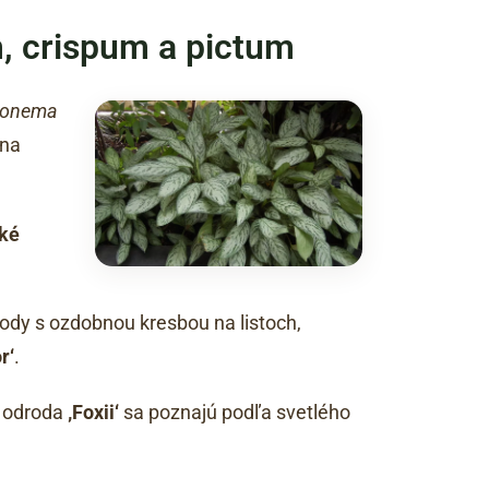
 crispum a pictum
aonema
ina
aké
rody s ozdobnou kresbou na listoch,
r‘
.
a odroda
‚Foxii‘
sa poznajú podľa svetlého