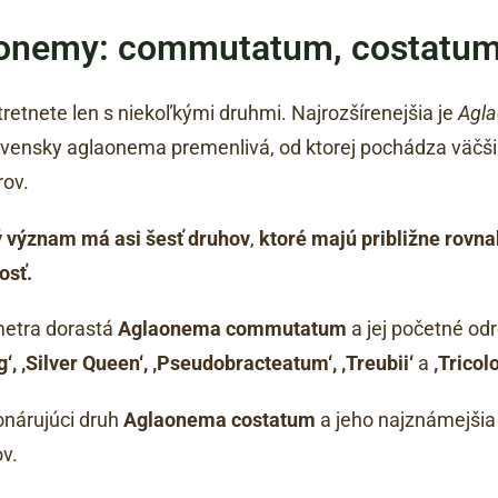
onemy: commutatum, costatum,
tretnete len s niekoľkými druhmi. Najrozšírenejšia je
Agl
lovensky aglaonema premenlivá, od ktorej pochádza väčš
rov.
ý význam má asi
šesť druhov
,
ktoré majú približne rovn
osť.
metra dorastá
Aglaonema commutatum
a jej početné od
g‘, ‚Silver Queen‘, ‚Pseudobracteatum‘, ‚Treubii‘
a
‚Tricolo
onárujúci druh
Aglaonema costatum
a jeho najznámejši
ov.