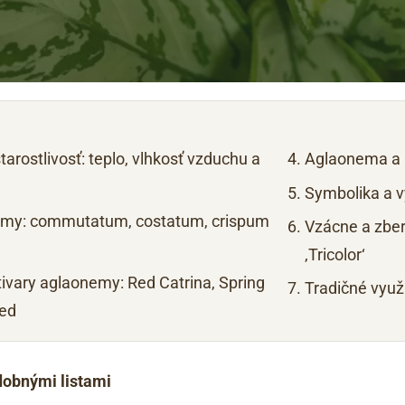
tarostlivosť: teplo, vlhkosť vzduchu a
Aglaonema a 
Symbolika a v
emy: commutatum, costatum, crispum
Vzácne a zbe
‚Tricolor‘
ivary aglaonemy: Red Catrina, Spring
Tradičné využ
Red
zdobnými listami