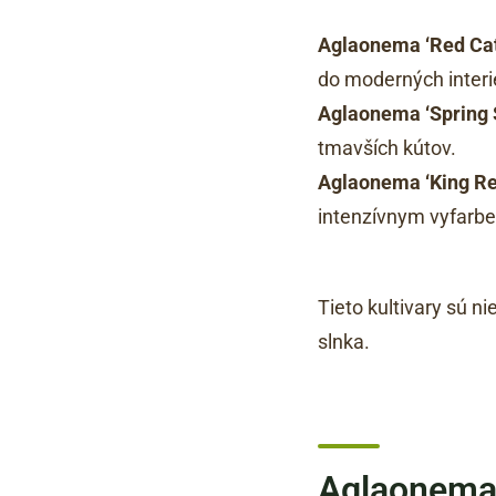
Aglaonema ‘Red Cat
do moderných interi
Aglaonema ‘Spring
tmavších kútov.
Aglaonema ‘King Re
intenzívnym vyfarb
Tieto kultivary sú n
slnka.
Aglaonema 