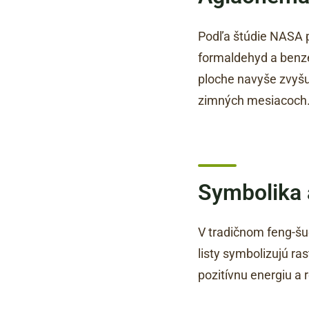
Podľa štúdie NASA pa
formaldehyd a benzén
ploche navyše zvyšu
zimných mesiacoch
Symbolika a
V tradičnom feng-šue
listy symbolizujú ra
pozitívnu energiu a 