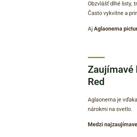
Obzvlášť dlhé listy,
Často vykvitne a pri
Aj
Aglaonema pict
Zaujímavé 
Red
Aglaonema je vďaka š
nárokmi na svetlo.
Medzi najzaujímavej