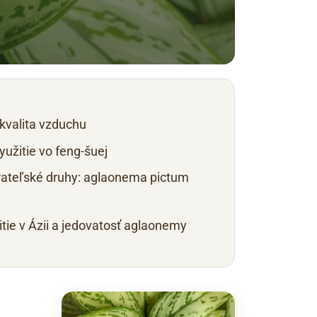
kvalita vzduchu
yužitie vo feng-šuej
rateľské druhy: aglaonema pictum
itie v Ázii a jedovatosť aglaonemy