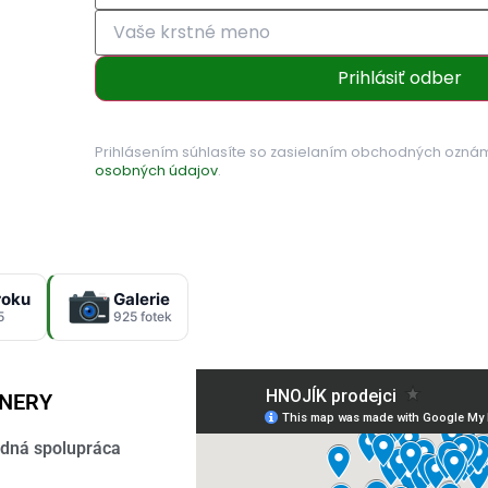
Prihlásiť odber
Prihlásením súhlasíte so zasielaním obchodných ozná
osobných údajov
.
roku
Galerie
5
925 fotek
TNERY
dná spolupráca