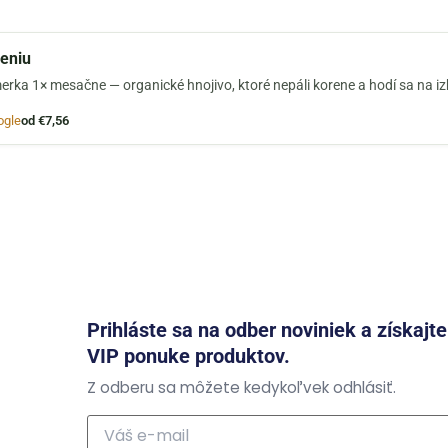
jeniu
erka 1× mesačne — organické hnojivo, ktoré nepáli korene a hodí sa na i
ogle
od €7,56
Prihláste sa na odber noviniek a získajt
VIP ponuke produktov.
Z odberu sa môžete kedykoľvek odhlásiť.