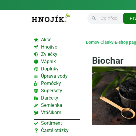
Hľ
Akce
Domov
›
Články
›
E-shop pa
Hnojivo
Zvlečky
Biochar
Vápnik
Doplnky
Úprava vody
Pomôcky
Supersety
Darčeky
Semienka
Vtáčikom
Sortiment
Časté otázky