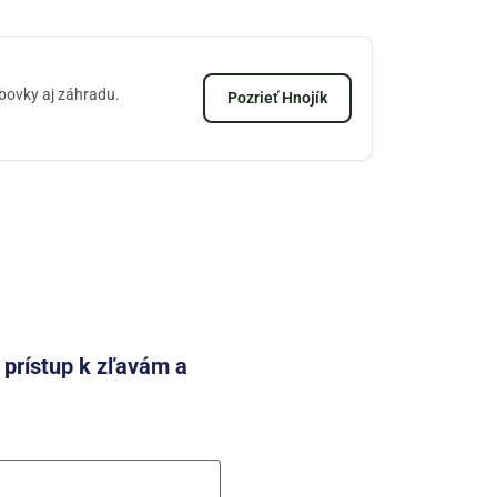
zbovky aj záhradu.
Pozrieť Hnojík
e prístup k zľavám a