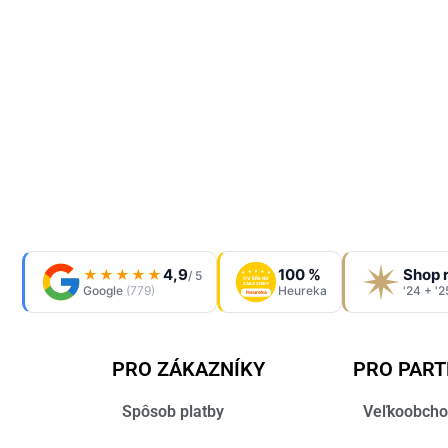
4,9
100 %
Shop 
★★★★★
/ 5
OVĚŘENO
ZÁKAZNÍKY
Google
(779)
Heureka
'24 + '2
Heureka
PRO ZÁKAZNÍKY
PRO PAR
Spôsob platby
Veľkoobcho