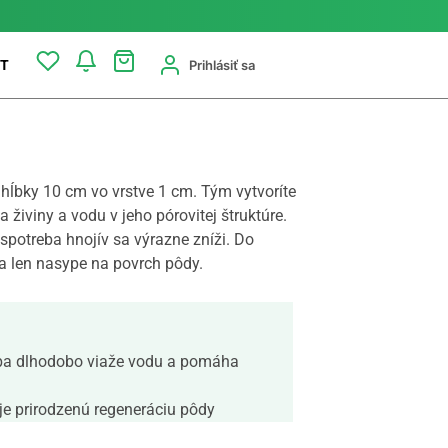
Prihlásiť sa
T
ĺbky 10 cm vo vrstve 1 cm. Tým vytvoríte
 živiny a vodu v jeho pórovitej štruktúre.
 spotreba hnojív sa výrazne zníži. Do
a len nasype na povrch pôdy.
eba dlhodobo viaže vodu a pomáha
e prirodzenú regeneráciu pôdy