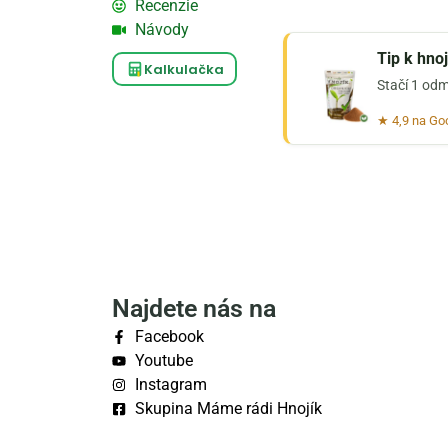
Recenzie
Návody
Tip k hno
Kalkulačka
Stačí 1 odm
★ 4,9 na Go
Najdete nás na
Facebook
Youtube
Instagram
Skupina Máme rádi Hnojík