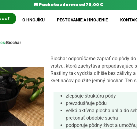
🚚
Packeta zdarma od 70,00 €
adať
O HNOJÍKU
PESTOVANIE A HNOJENIE
KONTAK
ges
›
Biochar
Biochar odporúčame zaprať do pôdy do h
vrstvu, ktorá zachytáva prepadávajúce sa
Rastliny tak vydržia dlhšie bez zálivky a
kvetináčov použite jemný biochar. Ten s
zlepšuje štruktúru pôdy
prevzdušňuje pôdu
veľká aktívna plocha uhlia do s
prekonať obdobie sucha
podporuje pôdny život a umožňuj