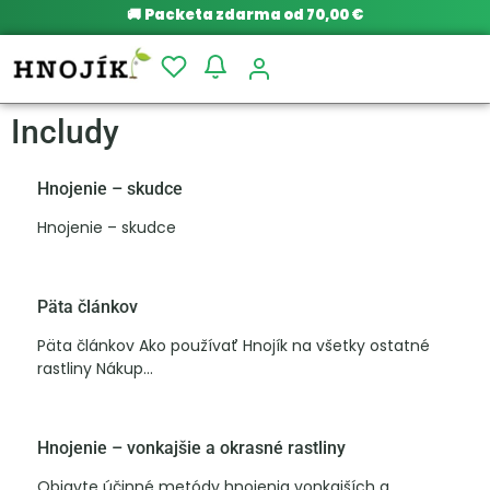
🚚
Packeta zdarma od 70,00 €
Includy
Hnojenie – skudce
Hnojenie – skudce
Päta článkov
Päta článkov Ako používať Hnojík na všetky ostatné
rastliny Nákup...
Hnojenie – vonkajšie a okrasné rastliny
Objavte účinné metódy hnojenia vonkajších a