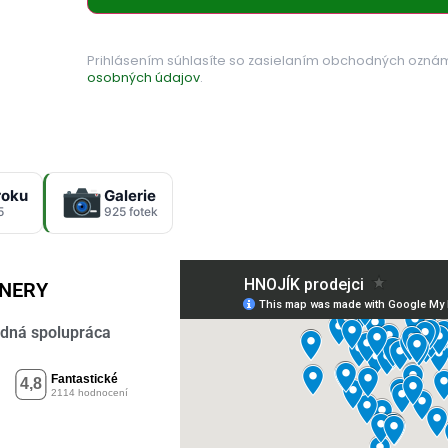
Prihlásením súhlasíte so zasielaním obchodných ozná
osobných údajov
.
roku
Galerie
5
925 fotek
TNERY
dná spolupráca