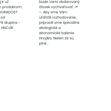
j k už
bude Vami obdarovaný
 produktom.
človek vychvaľovať. 🌱
RORADOST
✨ Aby sme Vám
 od
uľahčili rozhodovanie,
FB skupina –
pripravili sme špeciálne
 HNOJÍK
ekologické a
ekonomické balenia
Hnojíka. Nielen že sú
plné...