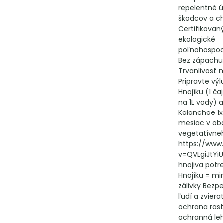
repelentné ú
škodcov a c
Certifikovan
ekologické
poľnohospod
Bez zápachu
Trvanlivosť m
Pripravte výl
Hnojíku (1 ča
na 1L vody) a
Kalanchoe 1x
mesiac v ob
vegetatívne
https://www
v=QVLgiJtYiU
hnojiva potr
Hnojíku = mi
zálivky Bezp
ľudí a zviera
ochrana rast
ochranná leh