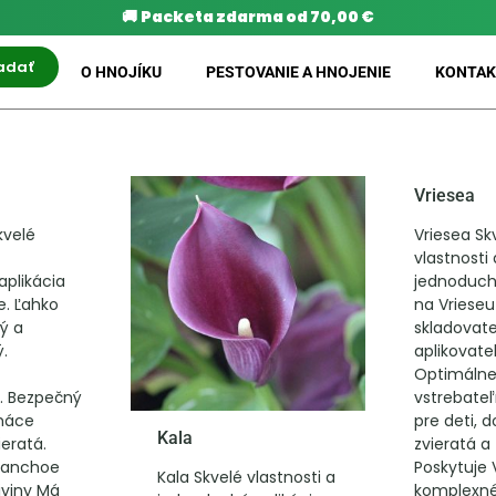
🚚
Packeta zdarma od 70,00 €
adať
O HNOJÍKU
PESTOVANIE A HNOJENIE
KONTAK
Vriesea
kvelé
Vriesea Sk
vlastnosti 
plikácia
jednoduch
e. Ľahko
na Vrieseu
ý a
skladovate
ý.
aplikovate
Optimáln
. Bezpečný
vstrebate
omáce
pre deti,
Kala
ieratá.
zvieratá a 
alanchoe
Poskytuje 
Kala Skvelé vlastnosti a
iviny Má
komplexné