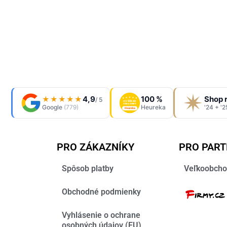
4,9
100 %
Shop 
★★★★★
/ 5
OVĚŘENO
ZÁKAZNÍKY
Google
(779)
Heureka
'24 + '2
Heureka
PRO ZÁKAZNÍKY
PRO PAR
Spôsob platby
Veľkoobcho
Obchodné podmienky
Vyhlásenie o ochrane
osobných údajov (EU)