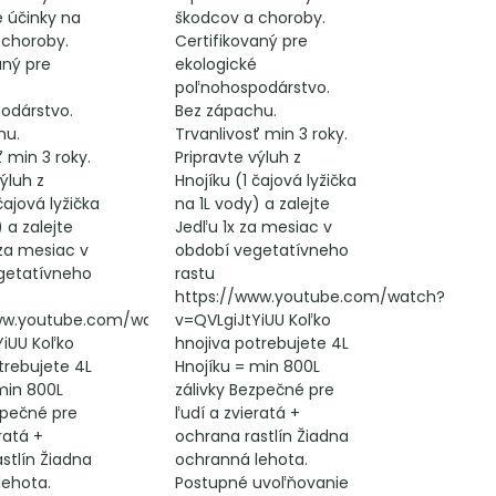
 účinky na
škodcov a choroby.
 choroby.
Certifikovaný pre
aný pre
ekologické
poľnohospodárstvo.
odárstvo.
Bez zápachu.
hu.
Trvanlivosť min 3 roky.
ť min 3 roky.
Pripravte výluh z
ýluh z
Hnojíku (1 čajová lyžička
čajová lyžička
na 1L vody) a zalejte
 a zalejte
Jedľu 1x za mesiac v
 za mesiac v
období vegetatívneho
getatívneho
rastu
https://www.youtube.com/watch?
ww.youtube.com/watch?
v=QVLgiJtYiUU Koľko
YiUU Koľko
hnojiva potrebujete 4L
trebujete 4L
Hnojíku = min 800L
min 800L
zálivky Bezpečné pre
zpečné pre
ľudí a zvieratá +
ratá +
ochrana rastlín Žiadna
stlín Žiadna
ochranná lehota.
lehota.
Postupné uvoľňovanie