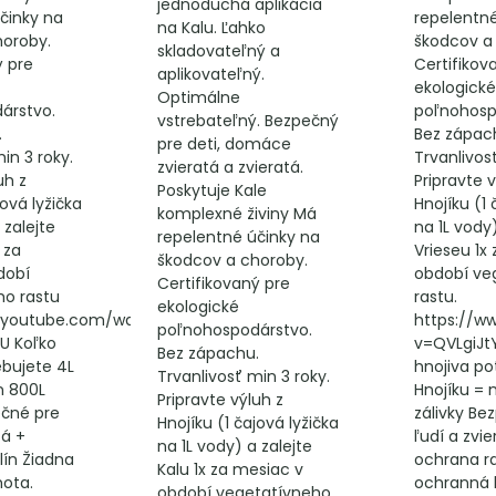
jednoduchá aplikácia
činky na
repelentné
na Kalu. Ľahko
horoby.
škodcov a
skladovateľný a
ý pre
Certifikov
aplikovateľný.
ekologické
Optimálne
árstvo.
poľnohosp
vstrebateľný. Bezpečný
.
Bez zápac
pre deti, domáce
in 3 roky.
Trvanlivos
zvieratá a zvieratá.
uh z
Pripravte v
Poskytuje Kale
jová lyžička
Hnojíku (1 
komplexné živiny Má
 zalejte
na 1L vody)
repelentné účinky na
 za
Vrieseu 1x
škodcov a choroby.
dobí
období ve
Certifikovaný pre
ho rastu
rastu.
ekologické
.youtube.com/watch?
https://w
poľnohospodárstvo.
U Koľko
v=QVLgiJt
Bez zápachu.
ebujete 4L
hnojiva po
Trvanlivosť min 3 roky.
n 800L
Hnojíku = 
Pripravte výluh z
ečné pre
zálivky Be
Hnojíku (1 čajová lyžička
tá +
ľudí a zvie
na 1L vody) a zalejte
lín Žiadna
ochrana ra
Kalu 1x za mesiac v
ota.
ochranná 
období vegetatívneho