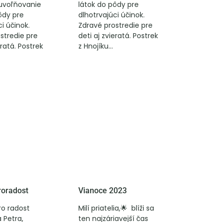
uvoľňovanie
látok do pôdy pre
ôdy pre
dlhotrvajúci účinok.
i účinok.
Zdravé prostredie pre
stredie pre
deti aj zvieratá. Postrek
eratá. Postrek
z Hnojíku...
oradost
Vianoce 2023
ro radost
Milí priatelia,🌟 blíži sa
 Petra,
ten najzáriavejší čas