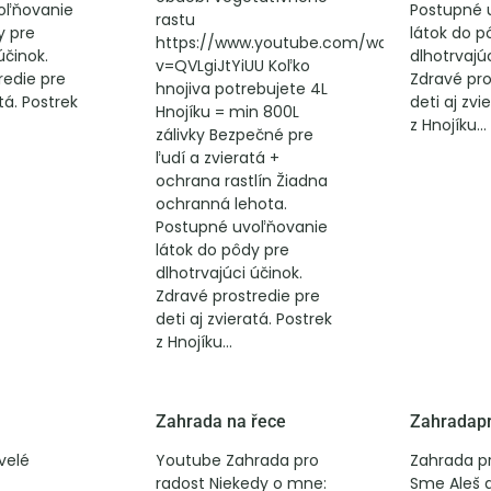
oľňovanie
Postupné 
rastu
y pre
látok do p
https://www.youtube.com/watch?
účinok.
dlhotrvajúc
v=QVLgiJtYiUU Koľko
redie pre
Zdravé pro
hnojiva potrebujete 4L
atá. Postrek
deti aj zvi
Hnojíku = min 800L
z Hnojíku...
zálivky Bezpečné pre
ľudí a zvieratá +
ochrana rastlín Žiadna
ochranná lehota.
Postupné uvoľňovanie
látok do pôdy pre
dlhotrvajúci účinok.
Zdravé prostredie pre
deti aj zvieratá. Postrek
z Hnojíku...
Zahrada na řece
Zahradapr
velé
Youtube Zahrada pro
Zahrada p
radost Niekedy o mne:
Sme Aleš a