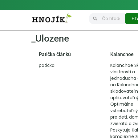
Hľ
_Ulozene
Patička článků
Kalanchoe
patička
Kalanchoe S
vlastnosti a
jednoduchá a
na Kalancho
skladovateľn
aplikovateľn
Optimálne
vstrebateľný
pre deti, d
zvieratá a zv
Poskytuje K
komplexné ž