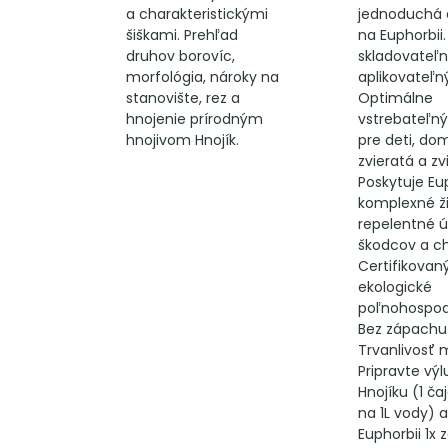
a charakteristickými
jednoduchá a
šiškami. Prehľad
na Euphorbii
druhov borovíc,
skladovateľn
morfológia, nároky na
aplikovateľn
stanovište, rez a
Optimálne
hnojenie prírodným
vstrebateľný
hnojivom Hnojík.
pre deti, d
zvieratá a zv
Poskytuje Eu
komplexné ži
repelentné ú
škodcov a c
Certifikovan
ekologické
poľnohospod
Bez zápachu
Trvanlivosť m
Pripravte výl
Hnojíku (1 ča
na 1L vody) a
Euphorbii 1x