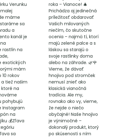
rku Verunku
roka – Vianoce! 🎄
 malej
Prichádza aj jedinečná
kde máme
príležitosť obdarovať
staráme sa
Vašich milovaných
hradu a
niečím, čo skutočne
Tento kanál je
ocenia – najmä tí, ktorí
 na
majú zelené palce a s
 rastlín na
láskou sa starajú o
ade,
svoje rastlinky doma
e exotických
alebo na záhrade. 🌿🌹
 ktorými mám
Vieme, že dávať
o 10 rokov
hnojivo pod stromček
 a tiež našim
nemusí znieť ako
 ktoré na
klasická vianočná
chováme
tradícia. Ale my,
u pohybujú
rovnako ako vy, vieme,
e Instagram
že nejde o niečo
upón na
obyčajné! Naše hnojivo
íku 💰Zľava
je výnimočné –
tegóriu
dokonalý produkt, ktorý
Zľava sa
po skúsenosti s ním