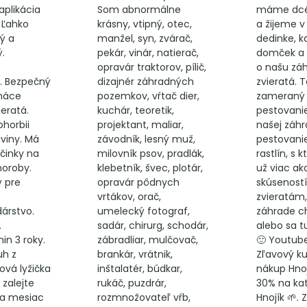
plikácia
Som abnormálne
máme dcé
. Ľahko
krásny, vtipný, otec,
a žijeme v
ý a
manžel, syn, zvárač,
dedinke, 
ý.
pekár, vinár, natierač,
domček a 
opravár traktorov, pílič,
o našu zá
. Bezpečný
dizajnér záhradných
zvieratá. 
omáce
pozemkov, vŕtač dier,
zameraný
ieratá.
kuchár, teoretik,
pestovanie
phorbii
projektant, maliar,
našej záhr
viny. Má
závodník, lesný muž,
pestovani
činky na
milovník psov, pradlák,
rastlín, s
horoby.
klebetník, švec, plotár,
už viac ak
ý pre
opravár pôdnych
skúseností
vrtákov, orač,
zvieratám,
árstvo.
umelecký fotograf,
záhrade 
.
sadár, chirurg, schodár,
alebo sa t
in 3 roky.
zábradliar, mulčovač,
🙂 Youtub
uh z
brankár, vrátnik,
Zľavový k
jová lyžička
inštalatér, búdkar,
nákup Hnoj
 zalejte
rukáč, puzdrár,
30% na ka
 za mesiac
rozmnožovateľ vŕb,
Hnojík 🌱. 