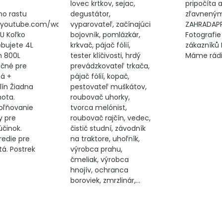
lovec krtkov, sejac,
pripočíta a
ho rastu
degustátor,
zľavneným
.youtube.com/watch?
vyparovateľ, začínajúci
ZAHRADAP
U Koľko
bojovník, pomlázkár,
Fotografie
ebujete 4L
krkvač, pájač fólií,
zákazníků 
n 800L
tester klíčivosti, hrdý
Máme rádi
ečné pre
prevádzkovateľ trkača,
tá +
pájač fólií, kopač,
lín Žiadna
pestovateľ muškátov,
ota.
roubovač uhorky,
oľňovanie
tvorca melónist,
y pre
roubovač rajčín, vedec,
účinok.
čistič studní, závodník
redie pre
na traktore, uhoľník,
atá. Postrek
výrobca prahu,
čmeliak, výrobca
hnojív, ochranca
boroviek, zmrzlinár,...