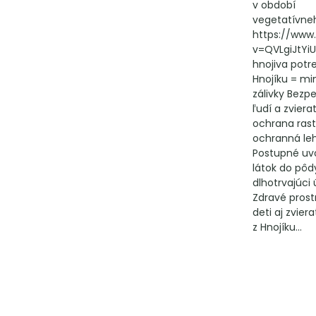
v období
vegetatívne
https://www
v=QVLgiJtYiU
hnojiva potr
Hnojíku = mi
zálivky Bezp
ľudí a zviera
ochrana rast
ochranná leh
Postupné uv
látok do pôd
dlhotrvajúci 
Zdravé prost
deti aj zvier
z Hnojíku...