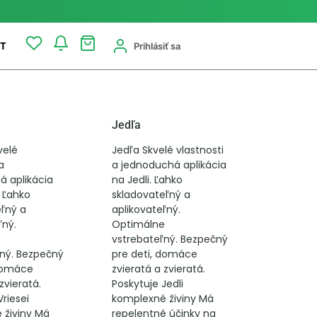
Prihlásiť sa
T
Jedľa
velé
Jedľa Skvelé vlastnosti
a
a jednoduchá aplikácia
á aplikácia
na Jedli. Ľahko
 Ľahko
skladovateľný a
ľný a
aplikovateľný.
ľný.
Optimálne
e
vstrebateľný. Bezpečný
ľný. Bezpečný
pre deti, domáce
 domáce
zvieratá a zvieratá.
zvieratá.
Poskytuje Jedli
Vriesei
komplexné živiny Má
 živiny Má
repelentné účinky na