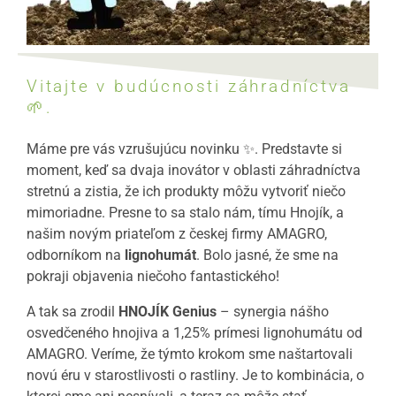
Vitajte v budúcnosti záhradníctva
🌱.
Máme pre vás vzrušujúcu novinku ✨. Predstavte si
moment, keď sa dvaja inovátor v oblasti záhradníctva
stretnú a zistia, že ich produkty môžu vytvoriť niečo
mimoriadne. Presne to sa stalo nám, tímu Hnojík, a
našim novým priateľom z českej firmy AMAGRO,
odborníkom na
lignohumát
. Bolo jasné, že sme na
pokraji objavenia niečoho fantastického!
A tak sa zrodil
HNOJÍK Genius
– synergia nášho
osvedčeného hnojiva a 1,25% prímesi lignohumátu od
AMAGRO. Veríme, že týmto krokom sme naštartovali
novú éru v starostlivosti o rastliny. Je to kombinácia, o