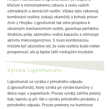
kľúčom k mimoriadnemu zdraviu a rastu vašich
záhradných a domácich rastlín. Vďaka tejto výkonnej
kombinácii rastliny získajú okamžitý a bohatý prísun
živín z Hnojíku. Lignohumát tak silne prispieva k
obranným mechanizmom rastlín, garantuje perfektnú
štruktúru pôdy, optimálnu vodnú kapacitu a stimuluje
aktivitu mikroorganizmov. S touto kombináciou
môžete byť absolútne istí, že vaše rastliny budú nielen
prosperovať, ale aj lepšie čeliť vonkajším hrozbám.
Výroba Lignohumátu
Lignohumát sa vyrába z prírodného odpadu
(Lignosulfonát), ktorý vzniká pri výrobe buničiny z
dreva napr. v papierňach. Proces výroby zahŕňa presný
tlak, teplotu aj pH. Ide o výrobu prírodného produktu z
prírodného odpadu. Proces premeny na huminové