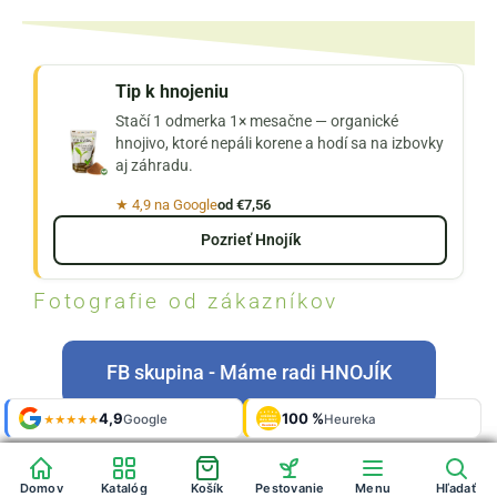
Tip k hnojeniu
Stačí 1 odmerka 1× mesačne — organické
hnojivo, ktoré nepáli korene a hodí sa na izbovky
aj záhradu.
★ 4,9 na Google
od €7,56
Pozrieť Hnojík
Fotografie od zákazníkov
FB skupina - Máme radi HNOJÍK
Shop roku
Shop roku
4,9
4,9
100 %
Galerie
100 %
Galerie
'24 + '25
'24 + '25
Google
Google
Heureka
Heureka
925 fotek
925 fotek
★★★★★
★★★★★
OVĚŘENO
OVĚŘENO
ZÁKAZNÍKY
ZÁKAZNÍKY
Heureka
Heureka
Domov
Domov
Katalóg
Katalóg
Košík
Košík
Pestovanie
Pestovanie
Menu
Menu
Hľadať
Hľadať