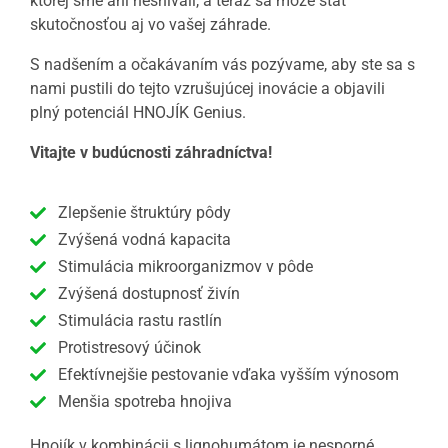
ktorej sme ani nesnívali, a teraz sa môže stať
skutočnosťou aj vo vašej záhrade.
S nadšením a očakávaním vás pozývame, aby ste sa s
nami pustili do tejto vzrušujúcej inovácie a objavili
plný potenciál HNOJÍK Genius.
Vitajte v budúcnosti záhradníctva!
Zlepšenie štruktúry pôdy
Zvýšená vodná kapacita
Stimulácia mikroorganizmov v pôde
Zvýšená dostupnosť živín
Stimulácia rastu rastlín
Protistresový účinok
Efektívnejšie pestovanie vďaka vyšším výnosom
Menšia spotreba hnojiva
Hnojík v kombinácii s lignohumátom je nesporné