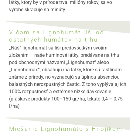
látky, ktorý by v prírode trval milióny rokov, sa vo
výrobe skracuje na minúty.
V čom sa Lignohumát líši od
ostatných humátov na trhu
„Náš“ lignohumát sa líši predovšetkým svojim
zložením – naše huminové látky, predávané na trhu
pod obchodnými názvami „Lignohumat“ alebo
„Lignohumax“, obsahujú iba látky, ktoré sú rastlinám
známe z prírody, no vyznačujú sa úplnou absenciou
balastných nerozpustných častíc. Z toho vyplýva aj ich
100% rozpustnosť a extrémne nízke dávkovanie
(práškové produkty 100–150 gr./ha, tekuté 0,4 – 0,75
l/ha)
Miešanie Lignohumátu s Hnojíkom