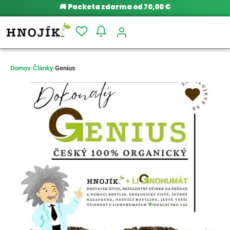
🚚
Packeta zdarma od 70,00 €
Domov
›
Články
›
Genius