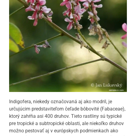
Indigofera, niekedy označovaná aj ako modril, je
určujúcim predstaviteľom čeľade bôbovité (Fabaceae),
ktorý zahŕňa asi 400 druhov. Tieto rastliny sú typické
pre tropické a subtropické oblasti, ale niekoľko druhov
možno pestovať aj v európskych podmienkach ako