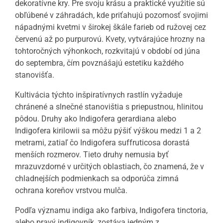
dekoratívne kry. Pre svoju krásu a praktické využitie sú
obľúbené v záhradách, kde priťahujú pozornosť svojimi
nápadnými kvetmi v širokej škále farieb od ružovej cez
červenú až po purpurovú. Kvety, vytvárajúce hrozny na
tohtoročných výhonkoch, rozkvitajú v období od júna
do septembra, čím povznášajú estetiku každého
stanovišťa.
Kultivácia týchto inšpiratívnych rastlín vyžaduje
chránené a slnečné stanovištia s priepustnou, hlinitou
pôdou. Druhy ako Indigofera gerardiana alebo
Indigofera kirilowii sa môžu pýšiť výškou medzi 1 a 2
metrami, zatiaľ čo Indigofera suffruticosa dorastá
menších rozmerov. Tieto druhy nemusia byť
mrazuvzdorné v určitých oblastiach, čo znamená, že v
chladnejších podmienkach sa odporúča zimná
ochrana koreňov vrstvou mulča.
Podľa významu indiga ako farbiva, Indigofera tinctoria,
alebo pravý indigovník, zostáva jedným z