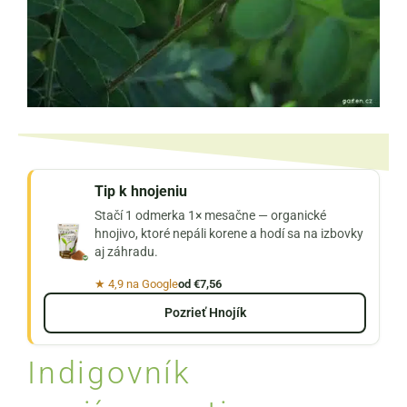
Tip k hnojeniu
Stačí 1 odmerka 1× mesačne — organické
hnojivo, ktoré nepáli korene a hodí sa na izbovky
aj záhradu.
★ 4,9 na Google
od €7,56
Pozrieť Hnojík
Indigovník