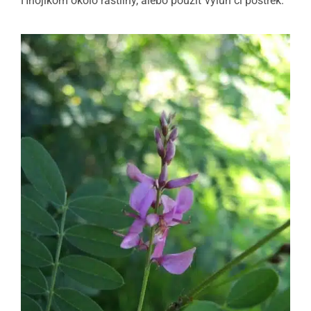
Hnojíkom okolo rastliny, alebo použiť výluh či postrek.