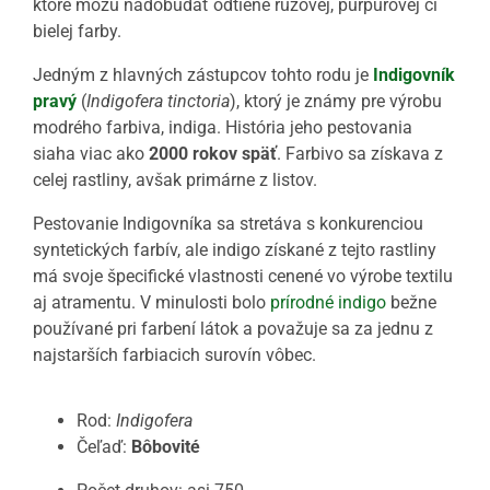
ktoré môžu nadobúdať odtiene ružovej, purpurovej či
bielej farby.
Jedným z hlavných zástupcov tohto rodu je
Indigovník
pravý
(
Indigofera tinctoria
), ktorý je známy pre výrobu
modrého farbiva, indiga. História jeho pestovania
siaha viac ako
2000 rokov späť
. Farbivo sa získava z
celej rastliny, avšak primárne z listov.
Pestovanie Indigovníka sa stretáva s konkurenciou
syntetických farbív, ale indigo získané z tejto rastliny
má svoje špecifické vlastnosti cenené vo výrobe textilu
aj atramentu. V minulosti bolo
prírodné indigo
bežne
používané pri farbení látok a považuje sa za jednu z
najstarších farbiacich surovín vôbec.
Rod:
Indigofera
Čeľaď:
Bôbovité