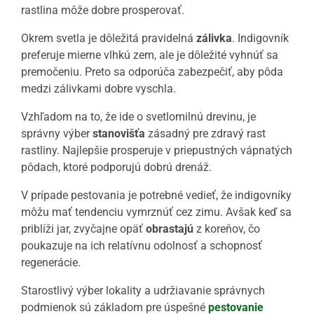
rastlina môže dobre prosperovať.
Okrem svetla je dôležitá pravidelná
zálivka
. Indigovník
preferuje mierne vlhkú zem, ale je dôležité vyhnúť sa
premočeniu. Preto sa odporúča zabezpečiť, aby pôda
medzi zálivkami dobre vyschla.
Vzhľadom na to, že ide o svetlomilnú drevinu, je
správny výber
stanovišťa
zásadný pre zdravý rast
rastliny. Najlepšie prosperuje v priepustných vápnatých
pôdach, ktoré podporujú dobrú drenáž.
V prípade pestovania je potrebné vedieť, že indigovníky
môžu mať tendenciu vymrznúť cez zimu. Avšak keď sa
priblíži jar, zvyčajne opäť
obrastajú
z koreňov, čo
poukazuje na ich relatívnu odolnosť a schopnosť
regenerácie.
Starostlivý výber lokality a udržiavanie správnych
podmienok sú základom pre úspešné
pestovanie