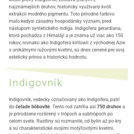
najznámejších druhov, historicky využívaný kvôli
extrakcii modrého pigmentu. Toto prírodné farbivo
malo kedysi zásadný hospodársky význam, pred
nástupom syntetického indiga. Indigofera gerardiana,
ktorá pochádza z Himalájí a je známa už viac ako 150
rokov, rovnako ako Indigofera kirilowii z východnej Ázie
s unikátnymi ružovými kvetmi, sú dnes cenené pre svoj
estetický prínos a historickú hodnotu.
Indigovník
Indigovník, vedecky označovaný ako
Indigofera
, patrí
do
čeľade bôbovité
. Tento rod zahŕňa asi
750 druhov
a
je prirodzene rozšírený v trópoch a subtrópoch po
celom svete. Rastliny sú rozmanité, od bylín až po kry
a sú charakteristické svojimi motýľovitými kvetmi,