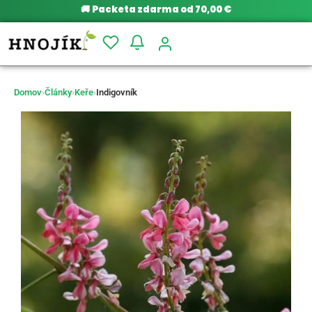
🚚
Packeta zdarma od 70,00 €
Domov
›
Články
›
Keře
›
Indigovník