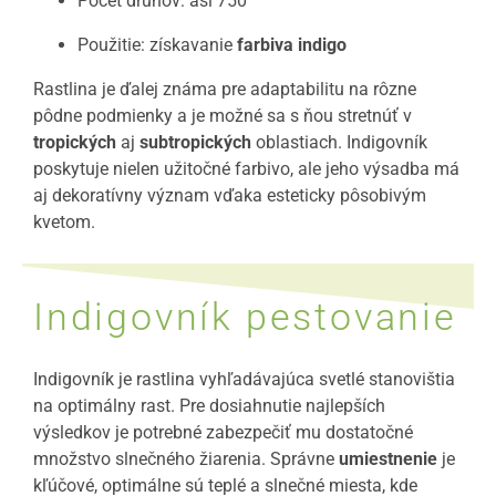
Počet druhov: asi 750
Použitie: získavanie
farbiva indigo
Rastlina je ďalej známa pre adaptabilitu na rôzne
pôdne podmienky a je možné sa s ňou stretnúť v
tropických
aj
subtropických
oblastiach. Indigovník
poskytuje nielen užitočné farbivo, ale jeho výsadba má
aj dekoratívny význam vďaka esteticky pôsobivým
kvetom.
Indigovník pestovanie
Indigovník je rastlina vyhľadávajúca svetlé stanovištia
na optimálny rast. Pre dosiahnutie najlepších
výsledkov je potrebné zabezpečiť mu dostatočné
množstvo slnečného žiarenia. Správne
umiestnenie
je
kľúčové, optimálne sú teplé a slnečné miesta, kde