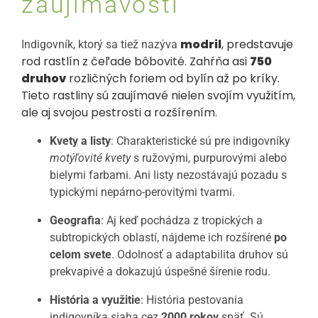
zaujímavosti
modril
, predstavuje
Indigovník, ktorý sa tiež nazýva
rod rastlín z čeľade bôbovité. Zahŕňa asi
750
druhov
rozličných foriem od bylín až po kríky.
Tieto rastliny sú zaujímavé nielen svojím využitím,
ale aj svojou pestrosti a rozšírením.
Kvety a listy
: Charakteristické sú pre indigovníky
motýľovité kvety
s ružovými, purpurovými alebo
bielymi farbami. Ani listy nezostávajú pozadu s
typickými nepárno-perovitými tvarmi.
Geografia
: Aj keď pochádza z tropických a
subtropických oblastí, nájdeme ich rozšírené
po
celom svete
. Odolnosť a adaptabilita druhov sú
prekvapivé a dokazujú úspešné šírenie rodu.
História a využitie
: História pestovania
indigovníka siaha cez
2000 rokov
späť. Sú