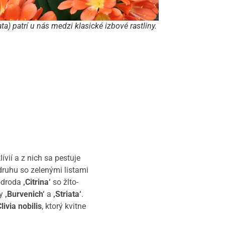
ata) patrí u nás medzi klasické izbové rastliny.
ívií a z nich sa pestuje
druhu so zelenými listami
 odroda
‚Citrina‘
so žlto-
dy
‚Burvenich‘
a
‚Striata‘
.
livia nobilis
, ktorý kvitne