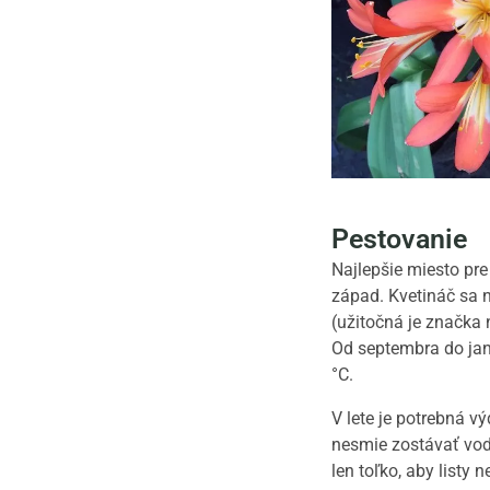
Pestovanie
Najlepšie miesto pre
západ. Kvetináč sa n
(užitočná je značka 
Od septembra do jan
°C.
V lete je potrebná v
nesmie zostávať vod
len toľko, aby listy 