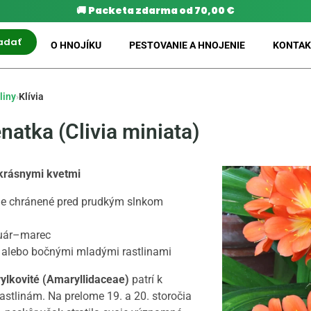
🚚
Packeta zdarma od 70,00 €
adať
O HNOJÍKU
PESTOVANIE A HNOJENIE
KONTAK
liny
›
Klívia
enatka (Clivia miniata)
 krásnymi kvetmi
ale chránené pred prudkým slnkom
uár–marec
alebo bočnými mladými rastlinami
rylkovité (Amaryllidaceae)
patrí k
astlinám. Na prelome 19. a 20. storočia