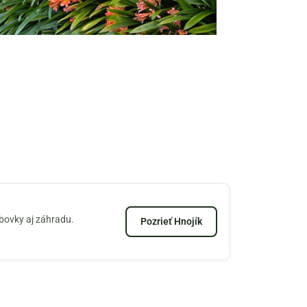
zbovky aj záhradu.
Pozrieť Hnojík