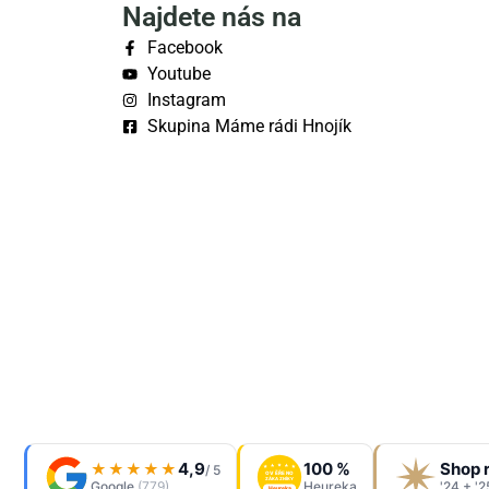
Najdete nás na
Facebook
Youtube
Instagram
Skupina Máme rádi Hnojík
4,9
100 %
Shop 
★★★★★
/ 5
OVĚŘENO
ZÁKAZNÍKY
Google
(779)
Heureka
'24 + '2
Heureka