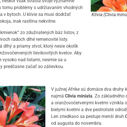
, neskôr však stratila svoje významné
i k tomu problémy s udržiavaním vhodných
 v bytoch. U klívie sa musí dodržať
Klívia (Clivia mini
koja, inak rastlina nekvitne.
 „kmienok“ zo zdužnatených báz listov, z
dvoch radoch dlhé remenovité listy.
dlhý a priamy stvol, ktorý nesie okolík
nžovočervených lievikovitých kvetov. Aby
e vysoko nad listami, nesmie sa u
ny predčasne začať so zálievkou.
V južnej Afrike sú domáce dva druhy kl
najmä
Clivia miniata
. Zo základného 
a oranžovočervenými kvetmi vznikla
bielymi kvetmi a dve pestrolisté odro
Len zriedkavo sa pestuje menší druh
C
od augusta do novembra.