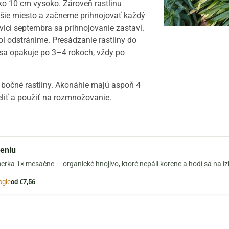
ako 10 cm vysoko. Zároveň rastlinu
jšie miesto a začneme prihnojovať každý
vici septembra sa prihnojovanie zastaví.
l odstránime. Presádzanie rastliny do
 sa opakuje po 3–4 rokoch, vždy po
 bočné rastliny. Akonáhle majú aspoň 4
eliť a použiť na rozmnožovanie.
jeniu
erka 1× mesačne — organické hnojivo, ktoré nepáli korene a hodí sa na i
ogle
od €7,56