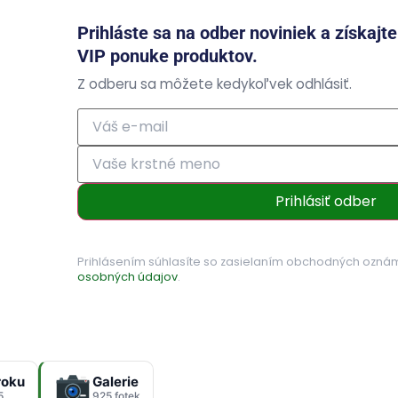
Prihláste sa na odber noviniek a získajt
VIP ponuke produktov.
Z odberu sa môžete kedykoľvek odhlásiť.
Prihlásiť odber
Prihlásením súhlasíte so zasielaním obchodných ozná
osobných údajov
.
roku
Galerie
5
925 fotek