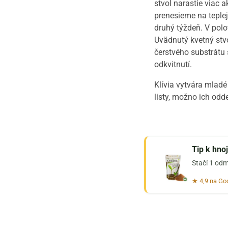
stvol narastie viac 
prenesieme na teple
druhý týždeň. V polo
Uvädnutý kvetný stvo
čerstvého substrátu
odkvitnutí.
Klívia vytvára mladé
listy, možno ich odd
Tip k hno
Stačí 1 odm
★ 4,9 na Go