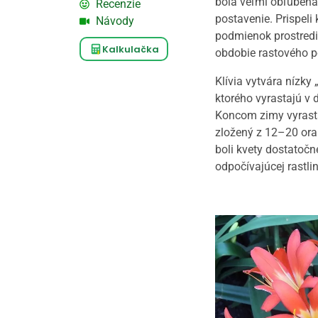
bola veľmi obľúbená
Recenzie
postavenie. Prispel
Návody
podmienok prostredia
Kalkulačka
obdobie rastového po
Klívia vytvára nízky
ktorého vyrastajú v 
Koncom zimy vyrastá 
zložený z 12–20 ora
boli kvety dostatočn
odpočívajúcej rastli