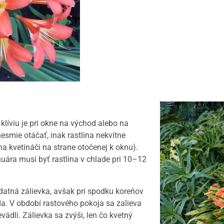
 klíviu je pri okne na východ alebo na
esmie otáčať, inak rastlina nekvitne
na kvetináči na strane otočenej k oknu).
uára musí byť rastlina v chlade pri 10–12
ýdatná zálievka, avšak pri spodku koreňov
a. V období rastového pokoja sa zalieva
nevädli. Zálievka sa zvýši, len čo kvetný