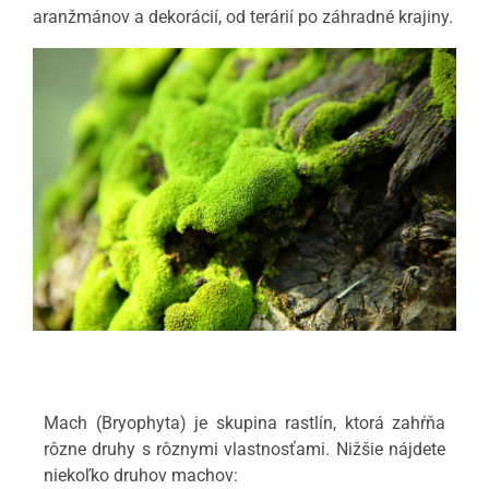
aranžmánov a dekorácií, od terárií po záhradné krajiny.
Mach (Bryophyta) je skupina rastlín, ktorá zahŕňa
rôzne druhy s rôznymi vlastnosťami. Nižšie nájdete
niekoľko druhov machov: