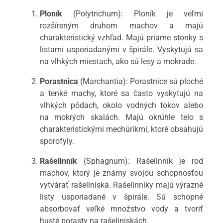
Ploník
(Polytrichum): Ploník je veľmi
rozšíreným druhom machov a majú
charakteristický vzhľad. Majú priame stonky s
listami usporiadanými v špirále. Vyskytujú sa
na vlhkých miestach, ako sú lesy a mokrade.
Porastnica
(Marchantia): Porastnice sú ploché
a tenké machy, ktoré sa často vyskytujú na
vlhkých pôdach, okolo vodných tokov alebo
na mokrých skalách. Majú okrúhle telo s
charakteristickými mechúrikmi, ktoré obsahujú
sporofyly.
Rašelinník
(Sphagnum): Rašelinník je rod
machov, ktorý je známy svojou schopnosťou
vytvárať rašeliniská. Rašelinníky majú výrazné
listy usporiadané v špirále. Sú schopné
absorbovať veľké množstvo vody a tvoriť
husté porasty na rašeliniskách.