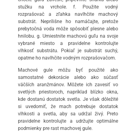
stužku na vrchole. f. Použite vodný
rozprašovač a zľahka navlhčite machový
substrát. Neprílišne ho namáčajte, pretože
prebytočná voda môže spôsobiť plesne alebo
hnilobu. g. Umiestnite machovú guľu na svoje
vybrané miesto a pravidelne kontrolujte
vlhkosť substrátu. Pokiaľ je substrát suchý,
opatrne ho navlhčite vodným rozprašovačom.
Machové gule môžu byť použité ako
samostatné dekorácie alebo ako súčasť
väčších aranžmánov. Môžete ich zavesiť vo
svetlých priestoroch, napríklad blízko okna,
kde dostanú dostatok svetla. Je však dôležité
si uvedomiť, že mach potrebuje dostatok
vlhkosti a svetla, aby sa udržal živý. Preto
pravidelne kontrolujte a udržujte optimálne
podmienky pre rast machovej gule.