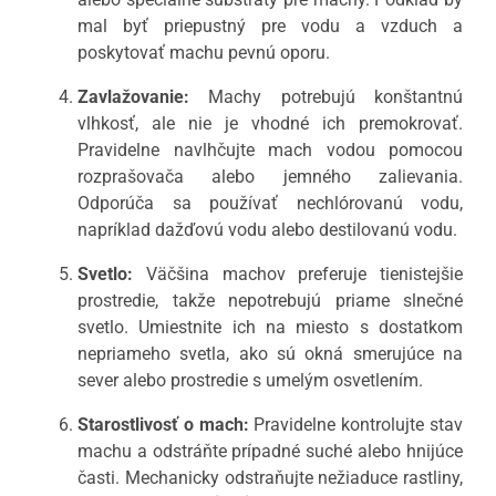
mal byť priepustný pre vodu a vzduch a
poskytovať machu pevnú oporu.
Zavlažovanie:
Machy potrebujú konštantnú
vlhkosť, ale nie je vhodné ich premokrovať.
Pravidelne navlhčujte mach vodou pomocou
rozprašovača alebo jemného zalievania.
Odporúča sa používať nechlórovanú vodu,
napríklad dažďovú vodu alebo destilovanú vodu.
Svetlo:
Väčšina machov preferuje tienistejšie
prostredie, takže nepotrebujú priame slnečné
svetlo. Umiestnite ich na miesto s dostatkom
nepriameho svetla, ako sú okná smerujúce na
sever alebo prostredie s umelým osvetlením.
Starostlivosť o mach:
Pravidelne kontrolujte stav
machu a odstráňte prípadné suché alebo hnijúce
časti. Mechanicky odstraňujte nežiaduce rastliny,