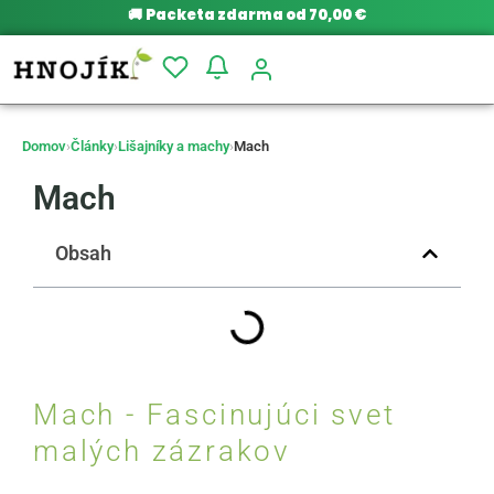
🚚
Packeta zdarma od 70,00 €
Domov
›
Články
›
Lišajníky a machy
›
Mach
Mach
Obsah
Mach - Fascinujúci svet
malých zázrakov