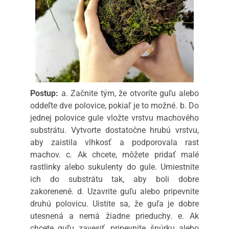
Postup:
a. Začnite tým, že otvoríte guľu alebo
oddeľte dve polovice, pokiaľ je to možné. b. Do
jednej polovice gule vložte vrstvu machového
substrátu. Vytvorte dostatočne hrubú vrstvu,
aby zaistila vlhkosť a podporovala rast
machov. c. Ak chcete, môžete pridať malé
rastlinky alebo sukulenty do gule. Umiestnite
ich do substrátu tak, aby boli dobre
zakorenené. d. Uzavrite guľu alebo pripevnite
druhú polovicu. Uistite sa, že guľa je dobre
utesnená a nemá žiadne prieduchy. e. Ak
chcete guľu zavesiť, pripevnite šnúrku alebo