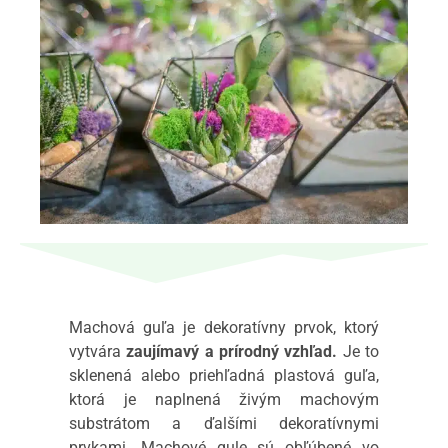
Machová guľa je dekoratívny prvok, ktorý
vytvára
zaujímavý a prírodný vzhľad.
Je to
sklenená alebo priehľadná plastová guľa,
ktorá je naplnená živým machovým
substrátom a ďalšími dekoratívnymi
prvkami. Machové gule sú obľúbené vo