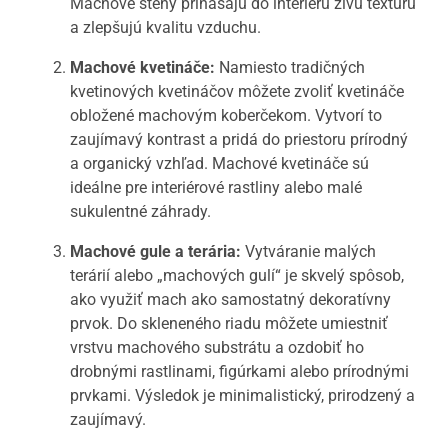
Machové steny prinášajú do interiéru živú textúru
a zlepšujú kvalitu vzduchu.
Machové kvetináče:
Namiesto tradičných
kvetinových kvetináčov môžete zvoliť kvetináče
obložené machovým koberčekom. Vytvorí to
zaujímavý kontrast a pridá do priestoru prírodný
a organický vzhľad. Machové kvetináče sú
ideálne pre interiérové ​​rastliny alebo malé
sukulentné záhrady.
Machové gule a terária:
Vytváranie malých
terárií alebo „machových gulí“ je skvelý spôsob,
ako využiť mach ako samostatný dekoratívny
prvok. Do skleneného riadu môžete umiestniť
vrstvu machového substrátu a ozdobiť ho
drobnými rastlinami, figúrkami alebo prírodnými
prvkami. Výsledok je minimalistický, prirodzený a
zaujímavý.