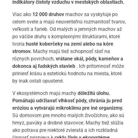
indikátory čistoty vzduchu v mestských oblastiach.
Viac ako
12 000 druhov
machov sa vyskytuje po
celom svete a majú neuveriteľnú rozmanitosť tvarov,
veľkostí a farieb. Od malých a jemných machov až
po väčšie druhy s komplexnými štruktúrami, ktoré
tvoria
husté koberčeky na zemi alebo na kôre
stromov.
Machy majú tiež schopnosť rásť na
rôznych povrchoch,
vrátane skál, pôdy, kameňov a
dokonca aj ľudských stavieb
. Ich prítomnosť môže
priniesť krásu a estetickú hodnotu na miesta, ktoré
by inak ostali opustené.
V ekosystémoch majú machy
dôležitú úlohu.
Pomáhajú udržiavať vlhkosť pôdy, chránia ju pred
eróziou a vytvárajú mikroklímu pre iné organizmy.
Sú domovom pre mnoho malých živočíchov, ako sú
hmyz, pavúky a drobné stavovce. Machy tiež slúžia
ako potrava pre niektoré zvieratá a ich rozkladná
činnosť prispieva k
cyklu živín v ekosystéme.