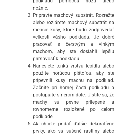
podkladu pomocou noža alebo
nožníc.
Pripravte machový substrát. Rozrežte
alebo rozlámte machový substrát na
menšie kusy, ktoré budú zodpovedať
veľkosti vášho podkladu. Je dobré
pracovať s čerstvým a vlhkým
machom, aby ste dosiahli lepšiu
priľnavosť k podkladu.
Nanesiete tenkú vrstvu lepidla alebo
použite horúcou pištoľou, aby ste
pripevnili kusy machu na podklad.
Začnite pri hornej časti podkladu a
postupujte smerom dole. Uistite sa, že
machy sú pevne prilepené a
rovnomerne rozložené po celom
podklade.
Ak chcete pridať ďalšie dekoratívne
prvky, ako sú sušené rastliny alebo