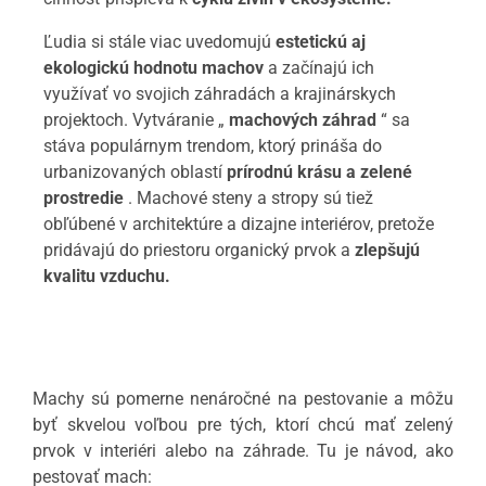
Ľudia si stále viac uvedomujú
estetickú aj
ekologickú hodnotu machov
a začínajú ich
využívať vo svojich záhradách a krajinárskych
projektoch. Vytváranie „
machových záhrad
“ sa
stáva populárnym trendom, ktorý prináša do
urbanizovaných oblastí
prírodnú krásu a zelené
prostredie
. Machové steny a stropy sú tiež
obľúbené v architektúre a dizajne interiérov, pretože
pridávajú do priestoru organický prvok a
zlepšujú
kvalitu vzduchu.
Machy sú pomerne nenáročné na pestovanie a môžu
byť skvelou voľbou pre tých, ktorí chcú mať zelený
prvok v interiéri alebo na záhrade. Tu je návod, ako
pestovať mach: