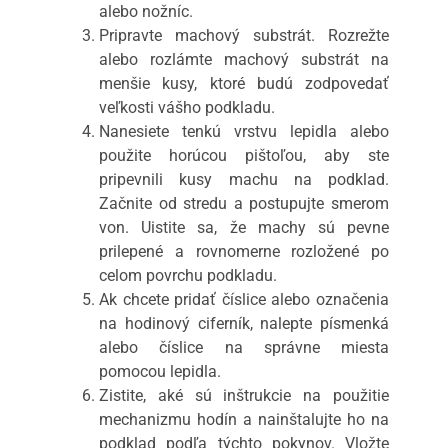
alebo nožníc.
Pripravte machový substrát. Rozrežte
alebo rozlámte machový substrát na
menšie kusy, ktoré budú zodpovedať
veľkosti vášho podkladu.
Nanesiete tenkú vrstvu lepidla alebo
použite horúcou pištoľou, aby ste
pripevnili kusy machu na podklad.
Začnite od stredu a postupujte smerom
von. Uistite sa, že machy sú pevne
prilepené a rovnomerne rozložené po
celom povrchu podkladu.
Ak chcete pridať číslice alebo označenia
na hodinový ciferník, nalepte písmenká
alebo číslice na správne miesta
pomocou lepidla.
Zistite, aké sú inštrukcie na použitie
mechanizmu hodín a nainštalujte ho na
podklad podľa týchto pokynov. Vložte