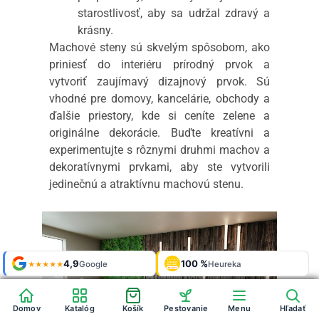
starostlivosť, aby sa udržal zdravý a
krásny.
Machové steny sú skvelým spôsobom, ako
priniesť do interiéru prírodný prvok a
vytvoriť zaujímavý dizajnový prvok. Sú
vhodné pre domovy, kancelárie, obchody a
ďalšie priestory, kde si ceníte zelene a
originálne dekorácie. Buďte kreatívni a
experimentujte s rôznymi druhmi machov a
dekoratívnymi prvkami, aby ste vytvorili
jedinečnú a atraktívnu machovú stenu.
Shop roku
Shop roku
4,9
4,9
100 %
Galerie
100 %
Galerie
'24 + '25
'24 + '25
Google
Google
Heureka
Heureka
925 fotek
925 fotek
★★★★★
★★★★★
OVĚŘENO
OVĚŘENO
ZÁKAZNÍKY
ZÁKAZNÍKY
Heureka
Heureka
Domov
Domov
Katalóg
Katalóg
Košík
Košík
Pestovanie
Pestovanie
Menu
Menu
Hľadať
Hľadať