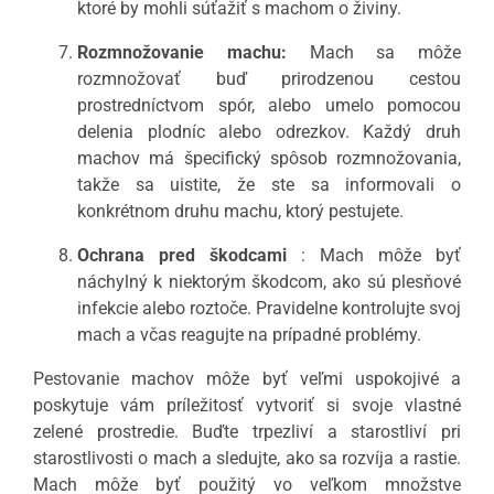
ktoré by mohli súťažiť s machom o živiny.
Rozmnožovanie machu:
Mach sa môže
rozmnožovať buď prirodzenou cestou
prostredníctvom spór, alebo umelo pomocou
delenia plodníc alebo odrezkov. Každý druh
machov má špecifický spôsob rozmnožovania,
takže sa uistite, že ste sa informovali o
konkrétnom druhu machu, ktorý pestujete.
Ochrana pred škodcami
: Mach môže byť
náchylný k niektorým škodcom, ako sú plesňové
infekcie alebo roztoče. Pravidelne kontrolujte svoj
mach a včas reagujte na prípadné problémy.
Pestovanie machov môže byť veľmi uspokojivé a
poskytuje vám príležitosť vytvoriť si svoje vlastné
zelené prostredie. Buďte trpezliví a starostliví pri
starostlivosti o mach a sledujte, ako sa rozvíja a rastie.
Mach môže byť použitý vo veľkom množstve