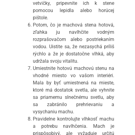
vetvičky, pripevnite ich k stene
pomocou lepidla alebo horúcej
pištole.
Potom, čo je machová stena hotová,
zľahka ju navlhčite vodným
rozprašovačom alebo postriekaním
vodou. Uistite sa, že nezasychá príliš
rýchlo a že je dostatočne vlhká, aby
udržala svoju vitalitu.
Umiestnite hotovú machovú stenu na
vhodné miesto vo vašom interiéri.
Mala by byť umiestnená na mieste,
ktoré má dostatok svetla, ale vyhnite
sa priamemu slnečnému svetlu, aby
sa zabránilo prehrievaniu a
vysychaniu machu.
Pravidelne kontrolujte vlhkosť machu
a potrebu navlhčenia. Mach je
prispôsobivý, ale vyžaduje určitú