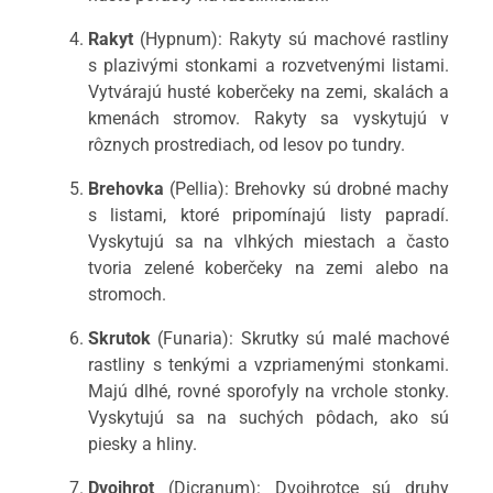
Rakyt
(Hypnum): Rakyty sú machové rastliny
s plazivými stonkami a rozvetvenými listami.
Vytvárajú husté koberčeky na zemi, skalách a
kmenách stromov. Rakyty sa vyskytujú v
rôznych prostrediach, od lesov po tundry.
Brehovka
(Pellia): Brehovky sú drobné machy
s listami, ktoré pripomínajú listy papradí.
Vyskytujú sa na vlhkých miestach a často
tvoria zelené koberčeky na zemi alebo na
stromoch.
Skrutok
(Funaria): Skrutky sú malé machové
rastliny s tenkými a vzpriamenými stonkami.
Majú dlhé, rovné sporofyly na vrchole stonky.
Vyskytujú sa na suchých pôdach, ako sú
piesky a hliny.
Dvojhrot
(Dicranum): Dvojhrotce sú druhy