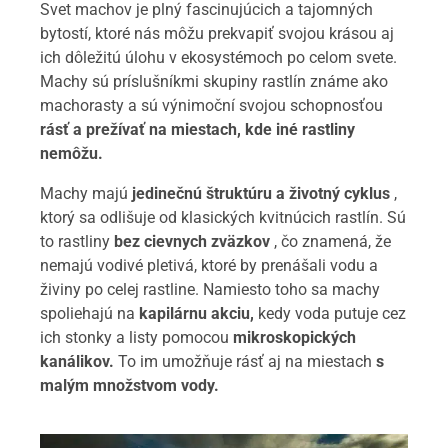
Svet machov je plný fascinujúcich a tajomných
bytostí, ktoré nás môžu prekvapiť svojou krásou aj
ich dôležitú úlohu v ekosystémoch po celom svete.
Machy sú príslušníkmi skupiny rastlín známe ako
machorasty a sú výnimoční svojou schopnosťou
rásť a prežívať na miestach, kde iné rastliny
nemôžu.
Machy majú
jedinečnú štruktúru a životný cyklus
,
ktorý sa odlišuje od klasických kvitnúcich rastlín. Sú
to rastliny
bez cievnych zväzkov
, čo znamená, že
nemajú vodivé pletivá, ktoré by prenášali vodu a
živiny po celej rastline. Namiesto toho sa machy
spoliehajú na
kapilárnu akciu,
kedy voda putuje cez
ich stonky a listy pomocou
mikroskopických
kanálikov.
To im umožňuje rásť aj na miestach
s
malým množstvom vody.