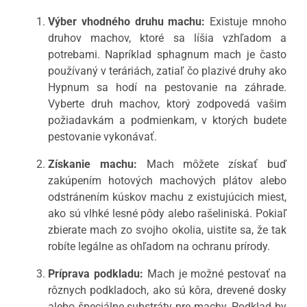
Výber vhodného druhu machu:
Existuje mnoho
druhov machov, ktoré sa líšia vzhľadom a
potrebami. Napríklad sphagnum mach je často
používaný v teráriách, zatiaľ čo plazivé druhy ako
Hypnum sa hodí na pestovanie na záhrade.
Vyberte druh machov, ktorý zodpovedá vašim
požiadavkám a podmienkam, v ktorých budete
pestovanie vykonávať.
Získanie machu:
Mach môžete získať buď
zakúpením hotových machových plátov alebo
odstránením kúskov machu z existujúcich miest,
ako sú vlhké lesné pôdy alebo rašeliniská. Pokiaľ
zbierate mach zo svojho okolia, uistite sa, že tak
robíte legálne as ohľadom na ochranu prírody.
Príprava podkladu:
Mach je možné pestovať na
rôznych podkladoch, ako sú kôra, drevené dosky
alebo špeciálne substráty pre machy. Podklad by