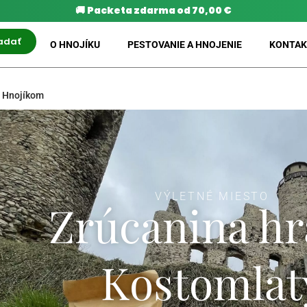
🚚
Packeta zdarma od 70,00 €
adať
O HNOJÍKU
PESTOVANIE A HNOJENIE
KONTAK
s Hnojíkom
VÝLETNÉ MIESTO
Zrúcanina h
Kostomlat