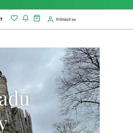
Prihlásiť sa
T
radu
y