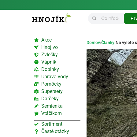
Hľ
Akce
Domov
›
Články
›
Na výlete 
Hnojivo
Zvlečky
Vápnik
Doplnky
Úprava vody
Pomôcky
Supersety
Darčeky
Semienka
Vtáčikom
Sortiment
Časté otázky