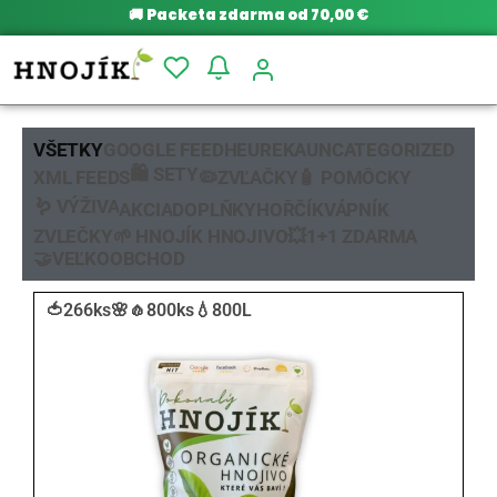
🚚
Packeta zdarma od 70,00 €
VŠETKY
GOOGLE FEED
HEUREKA
UNCATEGORIZED
🛍️ SETY
XML FEEDS
🦠ZVĽAČKY
🧴 POMÔCKY
🪱 VÝŽIVA
AKCIA
DOPLŇKY
HOŘČÍK
VÁPNÍK
ZVLEČKY
🌱 HNOJÍK HNOJIVO
💥1+1 ZDARMA
🤝VEĽKOOBCHOD
🍅266ks
🌸🧄800ks
💧800L