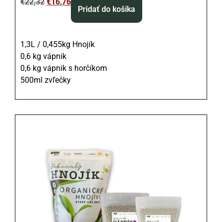
€
22,32
€
16,76
Pridať do košíka
1,3L / 0,455kg Hnojík
0,6 kg vápnik
0,6 kg vápnik s horčíkom
500ml zvľečky