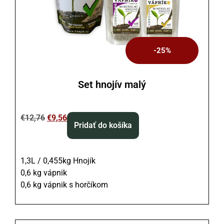
-25%
Set hnojív malý
€
12,76
€
9,56
Pridať do košíka
1,3L / 0,455kg Hnojík
0,6 kg vápnik
0,6 kg vápnik s horčíkom