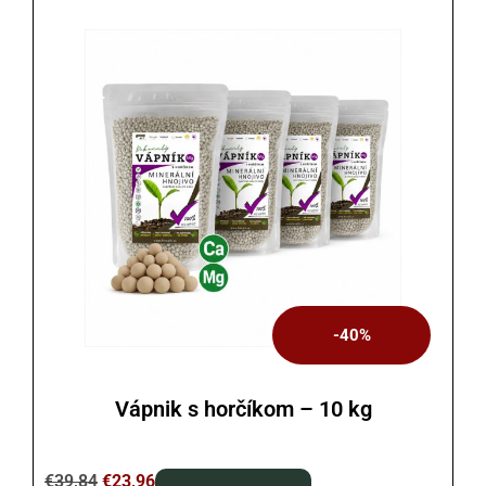
-40%
Vápnik s horčíkom – 10 kg
€
39,84
€
23,96