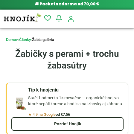
🚚
Packeta zdarma od 70,00 €
Domov
›
Články
›
Žabia galéria
Žabičky s perami + trochu
žabasútry
Tip k hnojeniu
Stačí 1 odmerka 1× mesačne — organické hnojivo,
ktoré nepáli korene a hodí sa na izbovky aj záhradu.
★ 4,9 na Google
od €7,56
Pozrieť Hnojík