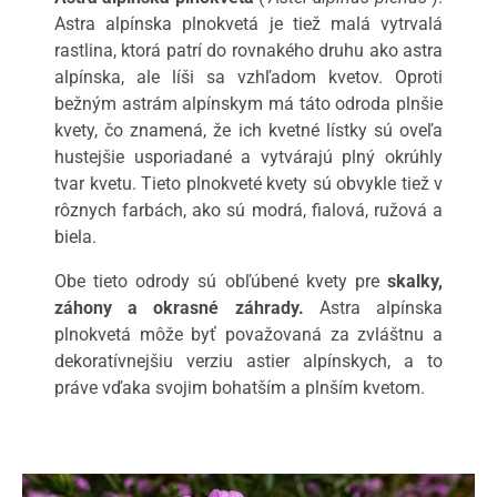
Astra alpínska plnokvetá je tiež malá vytrvalá
rastlina, ktorá patrí do rovnakého druhu ako astra
alpínska, ale líši sa vzhľadom kvetov. Oproti
bežným astrám alpínskym má táto odroda plnšie
kvety, čo znamená, že ich kvetné lístky sú oveľa
hustejšie usporiadané a vytvárajú plný okrúhly
tvar kvetu. Tieto plnokveté kvety sú obvykle tiež v
rôznych farbách, ako sú modrá, fialová, ružová a
biela.
Obe tieto odrody sú obľúbené kvety pre
skalky,
záhony a okrasné záhrady.
Astra alpínska
plnokvetá môže byť považovaná za zvláštnu a
dekoratívnejšiu verziu astier alpínskych, a to
práve vďaka svojim bohatším a plnším kvetom.