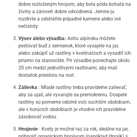
dobre rozloženým hnojom, aby bola pôda bohatá na
živiny a zároveň dobre odvodnená. Jemne ju
rozdrvte a odstráňte prípadné kamene alebo iné
nečistoty.
Výsev alebo výsadba:
Astru alpínsku môžete
pestovať buď z semienok, ktoré vysajete na jar,
alebo zakúpiť už rastliny v kvetináčoch a vysadiť ich
priamo na stanovište. Pri výsadbe ponechajte okolo
20 cm medzi jednotlivými rastlinami, aby mali
dostatok priestoru na rast.
Zálievka
: Mladé rastliny treba pravidelne zalievať,
aby sa ujali, ale vyvarujte sa premokreniu. Dospelé
rastliny sú pomerne odolné voči suchším obdobiam,
ale v horúcich obdobiach je vhodné ich pravidelne
zásobovať vodou.
Hnojenie
: Kvety je možné raz za rok, ideálne na jar,
prihnojiť organickým hnojivom (napríklad Hnojík) s