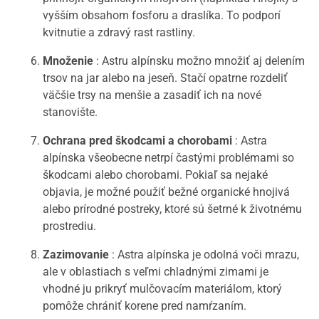
vyšším obsahom fosforu a draslíka. To podporí
kvitnutie a zdravý rast rastliny.
Množenie
: Astru alpínsku možno množiť aj delením
trsov na jar alebo na jeseň. Stačí opatrne rozdeliť
väčšie trsy na menšie a zasadiť ich na nové
stanovište.
Ochrana pred škodcami a chorobami
: Astra
alpínska všeobecne netrpí častými problémami so
škodcami alebo chorobami. Pokiaľ sa nejaké
objavia, je možné použiť bežné organické hnojivá
alebo prírodné postreky, ktoré sú šetrné k životnému
prostrediu.
Zazimovanie
: Astra alpínska je odolná voči mrazu,
ale v oblastiach s veľmi chladnými zimami je
vhodné ju prikryť mulčovacím materiálom, ktorý
pomôže chrániť korene pred namŕzaním.