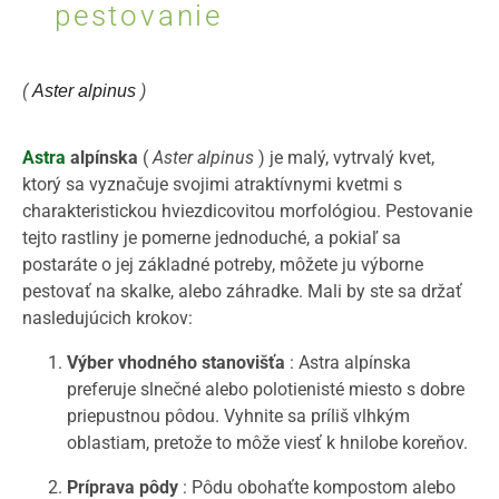
pestovanie
(
)
Aster alpinus
Astra
alpínska
(
Aster alpinus
) je malý, vytrvalý kvet,
ktorý sa vyznačuje svojimi atraktívnymi kvetmi s
charakteristickou hviezdicovitou morfológiou. Pestovanie
tejto rastliny je pomerne jednoduché, a pokiaľ sa
postaráte o jej základné potreby, môžete ju výborne
pestovať na skalke, alebo záhradke. Mali by ste sa držať
nasledujúcich krokov:
Výber vhodného stanovišťa
: Astra alpínska
preferuje slnečné alebo polotienisté miesto s dobre
priepustnou pôdou. Vyhnite sa príliš vlhkým
oblastiam, pretože to môže viesť k hnilobe koreňov.
Príprava pôdy
: Pôdu obohaťte kompostom alebo