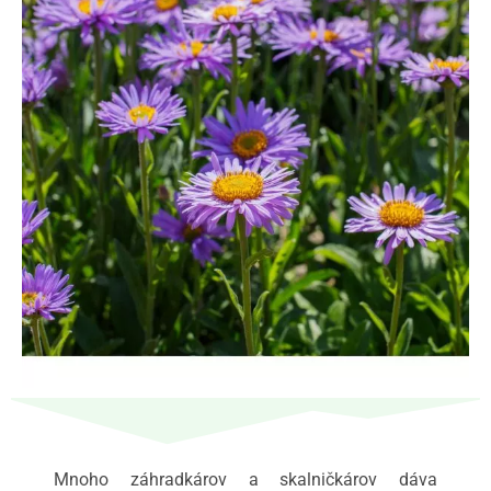
Mnoho záhradkárov a skalničkárov dáva