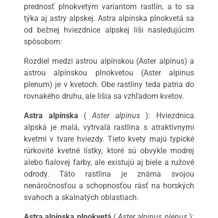
prednosť plnokvetým variantom rastlín, a to sa
týka aj astry alpskej. Astra alpínska plnokvetá sa
od bežnej hviezdnice alpskej líši nasledujúcim
spôsobom:
Rozdiel medzi astrou alpínskou (Aster alpinus) a
astrou alpínskou plnokvetou (Aster alpinus
plenum) je v kvetoch. Obe rastliny teda patria do
rovnakého druhu, ale líšia sa vzhľadom kvetov.
Astra alpínska
(
Aster alpinus
): Hviezdnica
alpská je malá, vytrvalá rastlina s atraktívnymi
kvetmi v tvare hviezdy. Tieto kvety majú typické
rúrkovité kvetné lístky, ktoré sú obvykle modrej
alebo fialovej farby, ale existujú aj biele a ružové
odrody. Táto rastlina je známa svojou
nenáročnosťou a schopnosťou rásť na horských
svahoch a skalnatých oblastiach.
Astra alpínska plnokvetá
(
Aster alpinus plenus
):