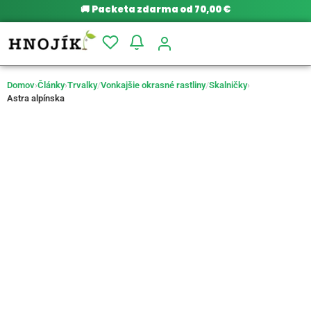
🚚
Packeta zdarma od 70,00 €
Domov
›
Články
›
Trvalky
/
Vonkajšie okrasné rastliny
/
Skalničky
›
Astra alpínska