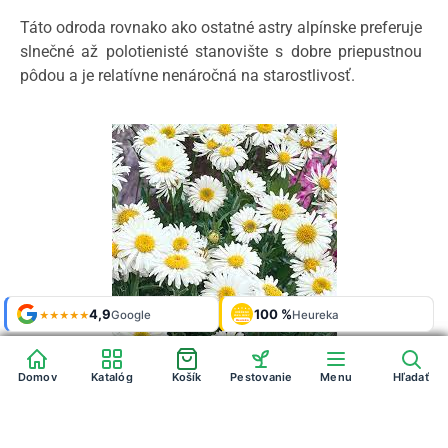
Táto odroda rovnako ako ostatné astry alpínske preferuje
slnečné až polotienisté stanovište s dobre priepustnou
pôdou a je relatívne nenáročná na starostlivosť.
Shop roku
Shop roku
4,9
4,9
100 %
Galerie
100 %
Galerie
'24 + '25
'24 + '25
Google
Google
Heureka
Heureka
925 fotek
925 fotek
★★★★★
★★★★★
OVĚŘENO
OVĚŘENO
ZÁKAZNÍKY
ZÁKAZNÍKY
Heureka
Heureka
Domov
Domov
Katalóg
Katalóg
Košík
Košík
Pestovanie
Pestovanie
Menu
Menu
Hľadať
Hľadať
Astra alpínska sa vo voľnej prírode vyskytuje stále menej,
a tak je radená ku
kriticky ohrozeným druhom kvety
v