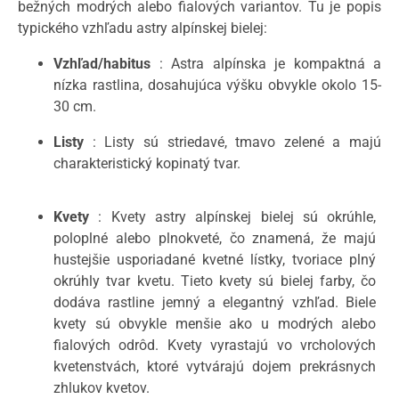
bežných modrých alebo fialových variantov. Tu je popis
typického vzhľadu astry alpínskej bielej:
Vzhľad/habitus
: Astra alpínska je kompaktná a
nízka rastlina, dosahujúca výšku obvykle okolo 15-
30 cm.
Listy
: Listy sú striedavé, tmavo zelené a majú
charakteristický kopinatý tvar.
Kvety
: Kvety astry alpínskej bielej sú okrúhle,
poloplné alebo plnokveté, čo znamená, že majú
hustejšie usporiadané kvetné lístky, tvoriace plný
okrúhly tvar kvetu. Tieto kvety sú bielej farby, čo
dodáva rastline jemný a elegantný vzhľad. Biele
kvety sú obvykle menšie ako u modrých alebo
fialových odrôd. Kvety vyrastajú vo vrcholových
kvetenstvách, ktoré vytvárajú dojem prekrásnych
zhlukov kvetov.