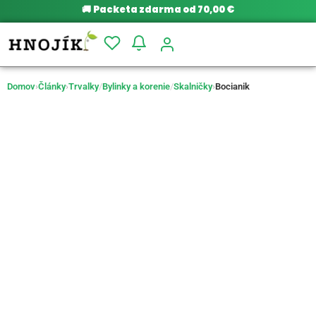
🚚
Packeta zdarma od 70,00 €
Domov
›
Články
›
Trvalky
/
Bylinky a korenie
/
Skalničky
›
Bocianik