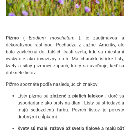
Pižmo
(
Erodium moschatum
), je zaujímavou a
dekoratívnou rastlinou. Pochádza z Južnej Ameriky, ale
bola zavlečená do ďalších častí sveta, kde sa miestami
vyskytuje ako invazívny druh. Má charakteristické listy,
kvety a silný pižmový zápach, ktorý sa uvoľňuje, keď sa
dotknete listov.
Pižmo spoznáte podľa nasledujúcich znakov:
Listy pižma sú
zložené z piatich lalokov
, ktoré sú
usporiadané ako prsty na dlani. Listy sú striedavé a
majú šedozelenú farbu. Povrch listov je pokrytý
drobnými chĺpkami.
Kvety sú malé, ružové až svetlo fialové a majú päť