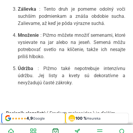
Zálievka
: Tento druh je pomerne odolný voči
suchším podmienkam a znáša obdobie sucha.
Zalievame, až keď je pôda výrazne suchá.
Množenie
: Pižmo môžete množiť semenami, ktoré
vysievate na jar alebo na jeseň. Semená môžu
potrebovať svetlo na klíčenie, takže ich nesajte
príliš hlboko.
Údržba
: Pižmo také nepotrebuje intenzívnu
údržbu. Jej listy a kvety sú dekoratívne a
nevyžadujú časté zákroky.
Bocianik slezolistý
(
Erodium malacoides
) je ďalším
Shop roku
Shop roku
4,9
4,9
100 %
Galerie
100 %
Galerie
'24 + '25
'24 + '25
Google
Google
Heureka
Heureka
925 fotek
925 fotek
★★★★★
★★★★★
OVĚŘENO
OVĚŘENO
zaujímavým druhom rodu
Erodium
. Táto rastlina
ZÁKAZNÍKY
ZÁKAZNÍKY
Heureka
Heureka
pochádza aj z Južnej Ameriky, ale bola zavlečená do