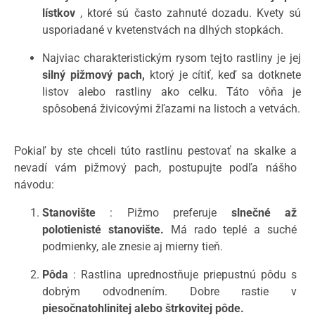
lístkov
, ktoré sú často zahnuté dozadu. Kvety sú
usporiadané v kvetenstvách na dlhých stopkách.
Najviac charakteristickým rysom tejto rastliny je jej
silný pižmový pach,
ktorý je cítiť, keď sa dotknete
listov alebo rastliny ako celku. Táto vôňa je
spôsobená živicovými žľazami na listoch a vetvách.
Pokiaľ by ste chceli túto rastlinu pestovať na skalke a
nevadí vám pižmový pach, postupujte podľa nášho
návodu:
Stanovište
: Pižmo preferuje
slnečné až
polotienisté stanovište.
Má rado teplé a suché
podmienky, ale znesie aj mierny tieň.
Pôda
: Rastlina uprednostňuje priepustnú pôdu s
dobrým odvodnením. Dobre rastie v
piesočnatohlinitej alebo štrkovitej pôde.