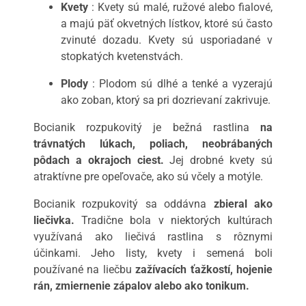
Kvety
: Kvety sú malé, ružové alebo fialové,
a majú päť okvetných lístkov, ktoré sú často
zvinuté dozadu. Kvety sú usporiadané v
stopkatých kvetenstvách.
Plody
: Plodom sú dlhé a tenké a vyzerajú
ako zoban, ktorý sa pri dozrievaní zakrivuje.
Bocianik rozpukovitý je bežná rastlina
na
trávnatých lúkach, poliach, neobrábaných
pôdach a okrajoch ciest.
Jej drobné kvety sú
atraktívne pre opeľovače, ako sú včely a motýle.
Bocianik rozpukovitý sa oddávna
zbieral ako
liečivka.
Tradične bola v niektorých kultúrach
využívaná ako liečivá rastlina s rôznymi
účinkami. Jeho listy, kvety i semená boli
používané na liečbu
zažívacích ťažkostí, hojenie
rán, zmiernenie zápalov alebo ako tonikum.