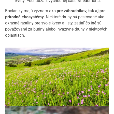
kvety. Pochádza z východnej časti Stredomoria.
Bocianiky majú význam ako
pre záhradníkov, tak aj pre
prírodné ekosystémy.
Niektoré druhy sú pestované ako
okrasné rastliny pre svoje kvety a listy, zatiaľ čo iné sú
považované za buriny alebo invazívne druhy v niektorých
oblastiach.