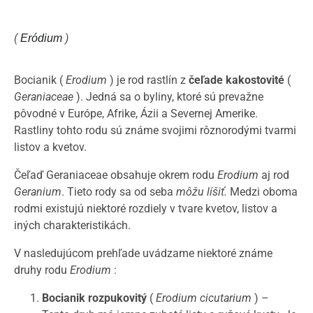
(
)
Eródium
Bocianik (
Erodium
) je rod rastlín z
čeľade kakostovité
(
Geraniaceae
). Jedná sa o byliny, ktoré sú prevažne
pôvodné v Európe, Afrike, Ázii a Severnej Amerike.
Rastliny tohto rodu sú známe svojimi rôznorodými tvarmi
listov a kvetov.
Čeľaď Geraniaceae obsahuje okrem rodu
Erodium
aj rod
Geranium
. Tieto rody sa od seba
môžu líšiť.
Medzi oboma
rodmi existujú niektoré rozdiely v tvare kvetov, listov a
iných charakteristikách.
V nasledujúcom prehľade uvádzame niektoré známe
druhy rodu
Erodium
:
Bocianik rozpukovitý
(
Erodium cicutarium
) –