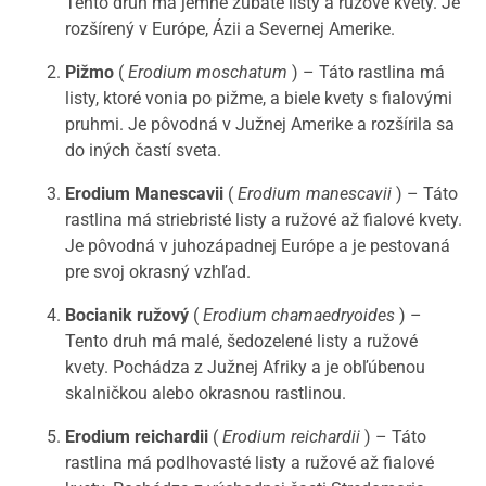
Tento druh má jemne zubaté listy a ružové kvety. Je
rozšírený v Európe, Ázii a Severnej Amerike.
Pižmo
(
Erodium moschatum
) – Táto rastlina má
listy, ktoré vonia po pižme, a biele kvety s fialovými
pruhmi. Je pôvodná v Južnej Amerike a rozšírila sa
do iných častí sveta.
Erodium Manescavii
(
Erodium manescavii
) – Táto
rastlina má striebristé listy a ružové až fialové kvety.
Je pôvodná v juhozápadnej Európe a je pestovaná
pre svoj okrasný vzhľad.
Bocianik ružový
(
Erodium chamaedryoides
) –
Tento druh má malé, šedozelené listy a ružové
kvety. Pochádza z Južnej Afriky a je obľúbenou
skalničkou alebo okrasnou rastlinou.
Erodium reichardii
(
Erodium reichardii
) – Táto
rastlina má podlhovasté listy a ružové až fialové