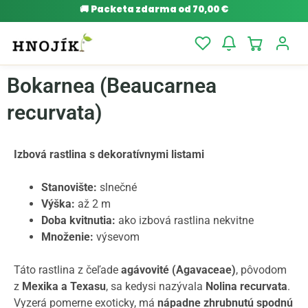
🚚
Packeta zdarma od 70,00 €
Bokarnea (Beaucarnea
recurvata)
Izbová rastlina s dekoratívnymi listami
Stanovište:
slnečné
Výška:
až 2 m
Doba kvitnutia:
ako izbová rastlina nekvitne
Množenie:
výsevom
Táto rastlina z čeľade
agávovité (Agavaceae)
, pôvodom
z
Mexika a Texasu
, sa kedysi nazývala
Nolina recurvata
.
Vyzerá pomerne exoticky, má
nápadne zhrubnutú spodnú