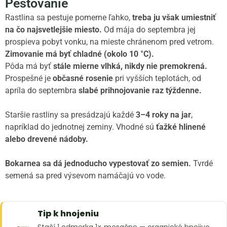
Pestovanie
Rastlina sa pestuje pomerne ľahko,
treba ju však umiestniť
na čo najsvetlejšie miesto.
Od mája do septembra jej
prospieva pobyt vonku, na mieste chránenom pred vetrom.
Zimovanie má byť chladné (okolo 10 °C).
Pôda má byť
stále mierne vlhká, nikdy nie premokrená.
Prospešné je
občasné rosenie
pri vyšších teplotách, od
apríla do septembra
slabé prihnojovanie raz týždenne.
Staršie rastliny sa presádzajú každé
3–4 roky na jar
,
napríklad do jednotnej zeminy. Vhodné sú
ťažké hlinené
alebo drevené nádoby.
Bokarnea sa dá jednoducho vypestovať zo semien.
Tvrdé
semená sa pred výsevom namáčajú vo vode.
Tip k hnojeniu
Stačí 1 odmerka 1× mesačne — organické hnojivo,