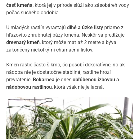
časť kmeňa
, ktorá jej v prírode slúži ako zásobáreň vody
počas suchého obdobia.
U mladých rastlín vyrastajú
dlhé a úzke listy
priamo z
hľuzovito zhrubnutej bázy kmeňa. Neskôr sa predlžuje
drevnatý kmeň
, ktorý môže mať až 2 metre a býva
zakončený niekoľkými chumáčmi listov.
Kmeň rastie často šikmo, čo pôsobí dekoratívne, no ak
nádoba nie je dostatočne stabilná, rastline hrozí
prevrátenie.
Bokarnea
je dnes
obľúbenou izbovou a
nádobovou rastlinou
, ktorá však nie je lacná.