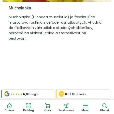
Mucholapka
Mucholapka (Dionaea muscipula) je fascinujúca
mäsožravá rastlina z čeľade rosnatkovitých, vhodná
do fľaškových záhradiek a studených skleníkov,
náročná na vlhkosť, chlad a starostlivosť pri
pestovaní.
Shop roku
4,9
100 %
Galéria
'24 + '25
Google
Heureka
925 fotiek
★★★★★
OVERENÉ
ZÁKAZNÍKMI
Heureka
Domov
Katalóg
Košík
Pestovanie
Menu
Hľadať