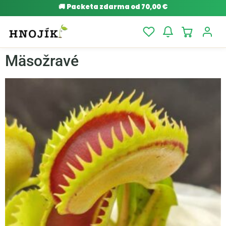
🚚
Packeta zdarma od 70,00 €
Mäsožravé