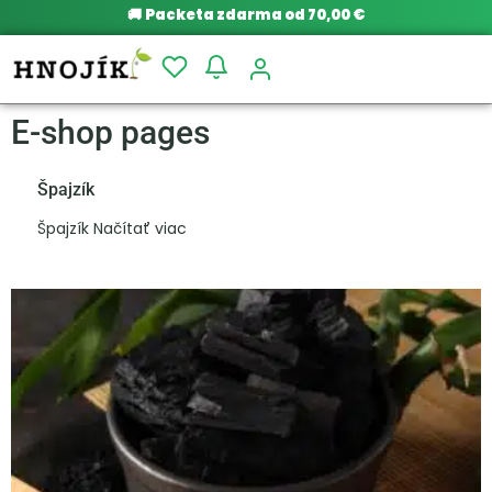
🚚
Packeta zdarma od 70,00 €
E-shop pages
Špajzík
Špajzík Načítať viac