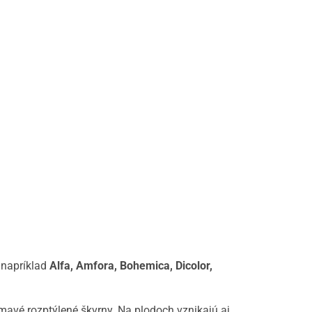
 napríklad
Alfa, Amfora, Bohemica, Dicolor,
tmavé rozptýlené škvrny. Na plodoch vznikajú aj