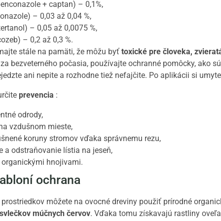
enconazole + captan) – 0,1%,
onazole) – 0,03 až 0,04 %,
ertanol) – 0,05 až 0,0075 %,
ozeb) – 0,2 až 0,3 %.
 majte stále na pamäti, že môžu byť
toxické pre človeka, zviera
n za bezveterného počasia, používajte ochranné pomôcky, ako s
nejedzte ani nepite a rozhodne tiež nefajčite. Po aplikácii si umyte
určite
prevencia
:
ntné odrody,
na vzdušnom mieste,
ušnené koruny stromov vďaka správnemu rezu,
 a odstraňovanie lístia na jeseň,
y organickými hnojivami.
jabloní ochrana
prostriedkov môžete na ovocné dreviny použiť prírodné organické
svlečkov múčnych červov
. Vďaka tomu získavajú rastliny oveľ