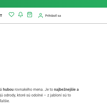
Prihlásiť sa
T
ná
hubou
rovnakého mena. Je to
najbežnejšie a
jú odrody, ktoré sú odolné – z jabloní sú to
alšie.