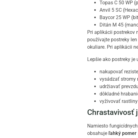
Topas C 50 WP (p
Anvil 5 SC (Hexac
Baycor 25 WP (bit
Ditán M 45 (manc
Pri aplikácii postrekov
používajte postreky le
okuliare. Pri aplikácii 
Lepšie ako postreky je 
nakupovať reziste
vysádzať stromy 
udržiavať prevzd
dôkladné hrabanie
vyživovať rastlin
Chrastavivosť 
Namiesto fungicídnych 
obsahuje
ľahký pomer 