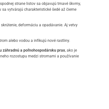
spodnej strane listov sa objavujú tmavé škvrny,
v sa vytvárajú charakteristické šedé až čierne
skrútenie, deformáciu a opadávanie. Aj vetvy
etrom alebo vodou a infikujú nové rastliny.
nu záhradnú a poľnohospodársku prax
, ako je
rávneho rozostupu medzi stromami a používanie