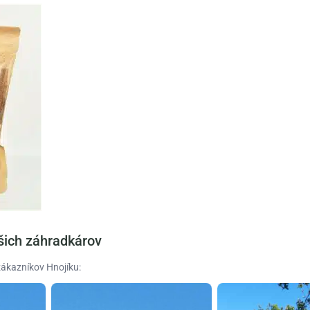
šich záhradkárov
zákazníkov Hnojíku: