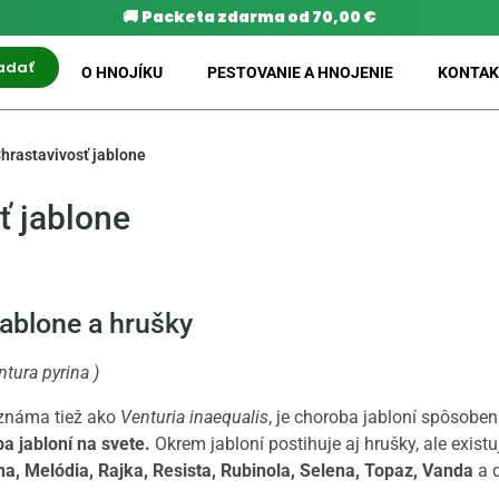
🚚
Packeta zdarma od 70,00 €
adať
O HNOJÍKU
PESTOVANIE A HNOJENIE
KONTAK
hrastavivosť jablone
ť jablone
jablone a hrušky
ntura pyrina
)
 známa tiež ako
Venturia inaequalis
, je choroba jabloní spôsobe
a jabloní na svete.
Okrem jabloní postihuje aj hrušky, ale existu
na, Melódia, Rajka, Resista, Rubinola, Selena, Topaz, Vanda
a ď