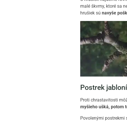
malé škvrny, ktoré sa n
hrušiek sú
navyše pošk
Postrek jabloní
Proti chrastavitosti mô
myšieho ušká, potom t
Povolenými postrekmi 