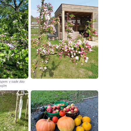
tujem: v sade Ako
nojím