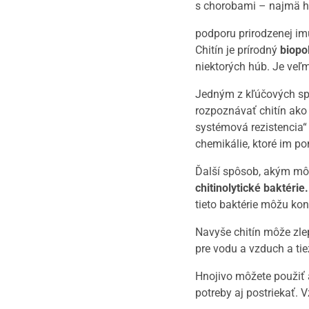
s chorobami – najmä 
podporu prirodzenej im
Chitín je prírodný
biopo
niektorých húb. Je veľ
Jedným z kľúčových spôs
rozpoznávať chitín ako
systémová rezistencia“
chemikálie, ktoré im p
Ďalší spôsob, akým môže
chitinolytické baktérie.
tieto baktérie môžu ko
Navyše chitín môže zle
pre vodu a vzduch a tie
Hnojivo môžete použiť
potreby aj postriekať.