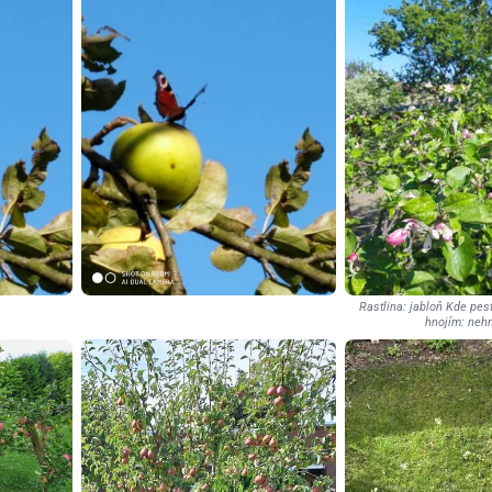
Rastlina: jabloň Kde pes
hnojím: neh