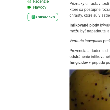
Recenzie
Príznaky chrastavitosti
Návody
ktoré sa postupne rozši
chrasty, ktoré sú vlast
Kalkulačka
Infikované plody
bývajú
môžu byť napadnuté, a 
Venturia inaequalis
prež
Prevencia a riadenie ch
odstránenie infikované
fungicídov
v prípade po