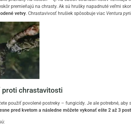
eskôr premieňajú na chrasty. Ak sú hrušky napadnuté veľmi skor
odené vetvy
. Chrastavivosť hrušiek spôsobuje viac
Ventura pyri
 proti chrastavitosti
žete použiť povolené postreky – fungicídy. Je ale potrebné, aby 
esne pred kvetom a následne môžete vykonať ešte 2 až 3 post
sú: