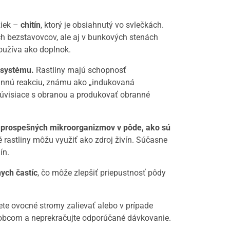
žiek –
chitín
, ktorý je obsiahnutý vo svlečkách.
ch bezstavovcov, ale aj v bunkových stenách
oužíva ako doplnok.
 systému.
Rastliny majú schopnosť
rannú reakciu, známu ako „indukovaná
 súvisiace s obranou a produkovať obranné
 prospešných mikroorganizmov v pôde, ako sú
é rastliny môžu využiť ako zdroj živín. Súčasne
ín.
ych častíc
, čo môže zlepšiť priepustnosť pôdy
ete ovocné stromy zalievať alebo v prípade
ýrobcom a neprekračujte odporúčané dávkovanie.