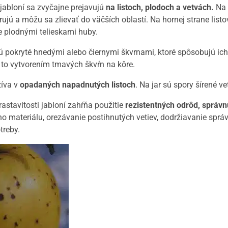
 jabloní sa zvyčajne prejavujú
na listoch, plodoch a vetvách.
Na 
rujú a môžu sa zlievať do väčších oblastí. Na hornej strane listo
ne plodnými telieskami huby.
 pokryté hnedými alebo čiernymi škvrnami, ktoré spôsobujú ich 
to vytvorením tmavých škvŕn na kôre.
íva v
opadaných napadnutých listoch
. Na jar sú spory šírené v
rastavitosti jabloní zahŕňa použitie
rezistentných odrôd, správ
ho materiálu, orezávanie postihnutých vetiev, dodržiavanie sp
treby.