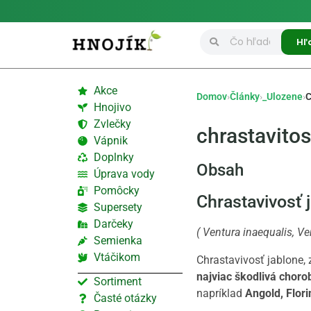
Hľ
Akce
Domov
›
Články
›
_Ulozene
›
C
Hnojivo
Zvlečky
chrastavitos
Vápnik
Doplnky
Obsah
Úprava vody
Pomôcky
Chrastavivosť 
Supersety
Darčeky
( Ventura inaequalis, Ve
Semienka
Vtáčikom
Chrastavivosť jablone,
najviac škodlivá chorob
Sortiment
napríklad
Angold, Flori
Časté otázky