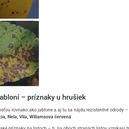
jabloní – príznaky u hrušiek
osťou rovnako ako jablone a aj tu sa nájdu rezistentné odrody –
cia, Nela, Vila, Wiliamsova červená
.
ké príznaky na listoch – tj. na oboch stranách listov vznikajú 