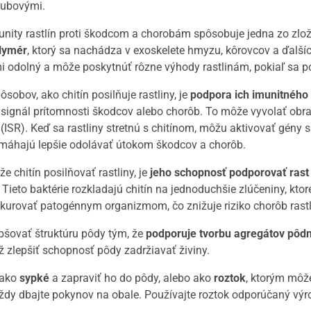
hubovými.
unity rastlín proti škodcom a chorobám spôsobuje jedna zo zlo
lymér
, ktorý sa nachádza v exoskelete hmyzu, kôrovcov a ďalší
mi odolný a môže poskytnúť rôzne výhody rastlinám, pokiaľ sa p
obov, ako chitín posilňuje rastliny, je
podpora ich imunitného
 signál prítomnosti škodcov alebo chorôb. To môže vyvolať ob
 (ISR). Keď sa rastliny stretnú s chitínom, môžu aktivovať gény
omáhajú lepšie odolávať útokom škodcov a chorôb.
 chitín posilňovať rastliny, je
jeho schopnosť podporovať rast
Tieto baktérie rozkladajú chitín na jednoduchšie zlúčeniny, ktor
nkurovať patogénnym organizmom, čo znižuje riziko chorôb rastl
pšovať štruktúru pôdy tým, že
podporuje tvorbu agregátov pôdn
ž zlepšiť schopnosť pôdy zadržiavať živiny.
 ako
sypké
a zapraviť ho do pôdy, alebo ako
roztok
, ktorým môž
 Vždy dbajte pokynov na obale. Používajte roztok odporúčaný v