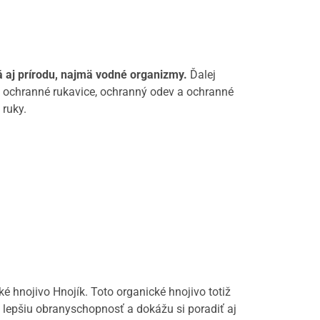
tá aj prírodu, najmä vodné organizmy.
Ďalej
ú ochranné rukavice, ochranný odev a ochranné
 ruky.
 hnojivo Hnojík. Toto organické hnojivo totiž
a lepšiu obranyschopnosť a dokážu si poradiť aj