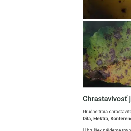
Chrastavivosť 
Hrušne trpia chrastavit
Dita, Elektra, Konferen
U hrušiek nájdeme rovna