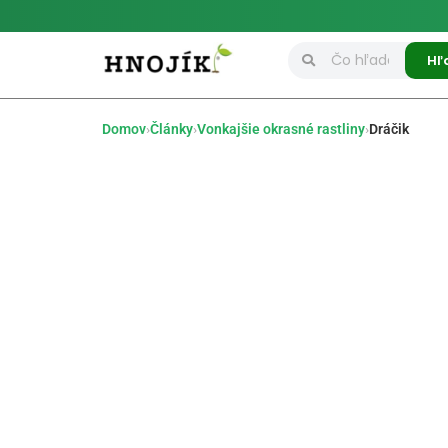
Hľ
Domov
›
Články
›
Vonkajšie okrasné rastliny
›
Dráčik