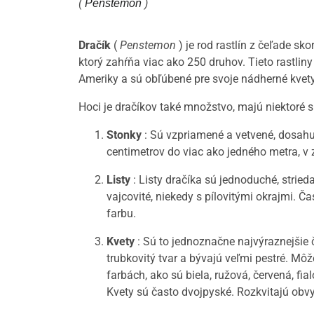
(
)
Penstemon
Dračík
(
Penstemon
) je rod rastlín z čeľade sko
ktorý zahŕňa viac ako 250 druhov. Tieto rastli
Ameriky a sú obľúbené pre svoje nádherné kvety
Hoci je dračíkov také množstvo, majú niektoré s
Stonky
: Sú vzpriamené a vetvené, dosahu
centimetrov do viac ako jedného metra, v 
Listy
: Listy dračíka sú jednoduché, stried
vajcovité, niekedy s pílovitými okrajmi. 
farbu.
Kvety
: Sú to jednoznačne najvýraznejšie 
trubkovitý tvar a bývajú veľmi pestré. Môž
farbách, ako sú biela, ružová, červená, fi
Kvety sú často dvojpyské. Rozkvitajú obv