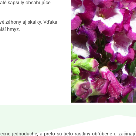
malé kapsuly obsahujúce
vé záhony aj skalky. Vďaka
lší hmyz.
ecne jednoduché, a preto sú tieto rastliny obľúbené u začín