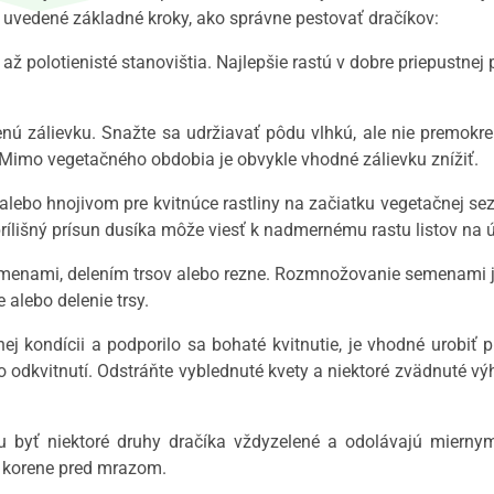
sú uvedené základné kroky, ako správne pestovať dračíkov:
 až polotienisté stanovištia. Najlepšie rastú v dobre priepustn
nú zálievku. Snažte sa udržiavať pôdu vlhkú, ale nie premokre
. Mimo vegetačného obdobia je obvykle vhodné zálievku znížiť.
ebo hnojivom pre kvitnúce rastliny na začiatku vegetačnej sezó
ílišný prísun dusíka môže viesť k nadmernému rastu listov na ú
enami, delením trsov alebo rezne. Rozmnožovanie semenami je 
 alebo delenie trsy.
ej kondícii a podporilo sa bohaté kvitnutie, je vhodné urobiť 
o odkvitnutí. Odstráňte vyblednuté kvety a niektoré zvädnuté výh
 byť niektoré druhy dračíka vždyzelené a odolávajú mierny
 korene pred mrazom.