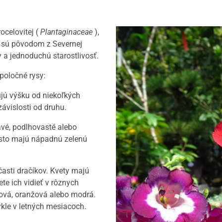
rocelovitej (
Plantaginaceae
),
ny sú pôvodom z Severnej
 a jednoduchú starostlivosť.
poločné rysy:
jú výšku od niekoľkých
závislosti od druhu.
avé, podlhovasté alebo
Často majú nápadnú zelenú
časti dračíkov. Kvety majú
ete ich vidieť v rôznych
alová, oranžová alebo modrá.
ykle v letných mesiacoch.