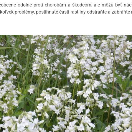
eobecne odolné proti chorobám a škodcom, ale môžu byť nách
kékoľvek problémy, postihnuté časti rastliny odstráňte a zabráňte