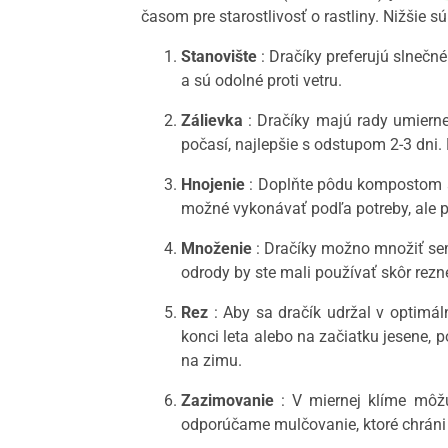
časom pre starostlivosť o rastliny. Nižšie 
Stanovište
: Dračíky preferujú slnečné
a sú odolné proti vetru.
Zálievka
: Dračíky majú rady umierne
počasí, najlepšie s odstupom 2-3 dni
Hnojenie
: Doplňte pôdu kompostom al
možné vykonávať podľa potreby, ale pr
Množenie
: Dračíky možno množiť sem
odrody by ste mali používať skôr rezne
Rez
: Aby sa dračík udržal v optimáln
konci leta alebo na začiatku jesene, p
na zimu.
Zazimovanie
: V miernej klíme môžu
odporúčame mulčovanie, ktoré chráni