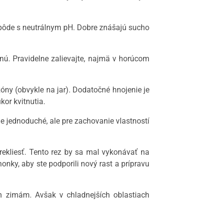
ej pôde s neutrálnym pH. Dobre znášajú sucho
nú. Pravidelne zalievajte, najmä v horúcom
ny (obvykle na jar). Dodatočné hnojenie je
kor kvitnutia.
jednoduché, ale pre zachovanie vlastností
prekliesť. Tento rez by sa mal vykonávať na
onky, aby ste podporili nový rast a prípravu
m zimám. Avšak v chladnejších oblastiach