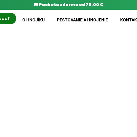
🚚
Packeta zdarma od 70,00 €
adať
O HNOJÍKU
PESTOVANIE A HNOJENIE
KONTAK