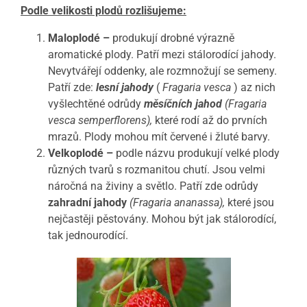
Podle velikosti plodů rozlišujeme:
Maloplodé –
produkují drobné výrazně
aromatické plody.
Patří mezi stálorodící jahody.
Nevytvářejí oddenky, ale rozmnožují se semeny.
Patří zde:
lesní jahody
(
Fragaria vesca
) az nich
vyšlechtěné odrůdy
měsíčních jahod
(Fragaria
vesca semperflorens),
které rodí až do prvních
mrazů.
Plody mohou mít červené i žluté barvy.
Velkoplodé –
podle názvu produkují velké plody
různých tvarů s rozmanitou chutí.
Jsou velmi
náročná na živiny a světlo.
Patří zde odrůdy
zahradní
jahody
(Fragaria ananassa),
které jsou
nejčastěji pěstovány.
Mohou být jak stálorodící,
tak jednourodící.