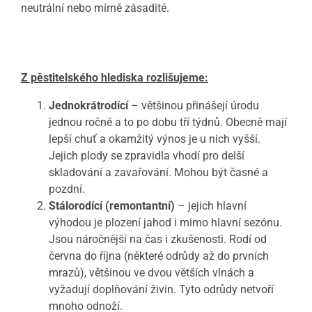
neutrální nebo mírně zásadité.
Z pěstitelského hlediska rozlišujeme:
Jednokrátrodící
– většinou přinášejí úrodu
jednou ročně a to po dobu tří týdnů.
Obecně mají
lepší chuť a okamžitý výnos je u nich vyšší.
Jejich plody se zpravidla vhodí pro delší
skladování a zavařování.
Mohou být časné a
pozdní.
Stálorodící (remontantní)
– jejich hlavní
výhodou je plození jahod i mimo hlavní sezónu.
Jsou náročnější na čas i zkušenosti.
Rodí od
června do října (některé odrůdy až do prvních
mrazů), většinou ve dvou větších vlnách a
vyžadují doplňování živin.
Tyto odrůdy netvoří
mnoho odnoží.