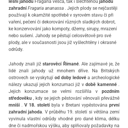
lesní jahodu
Fragaria vesca, tak i šlechtěnou
jahodu
zahradní
Fragaria ananassa
. Jejich plody se nejčastěji
používají k okamžité spotřebě v syrovém stavu či při
vaření, pečení či dekorování různých sladkých dobrot,
ke konzervování jako kompoty, džemy, sirupy, mrazení
nebo sušení. Jahody se pěstují celosvětově pro své
plody, ale v současnosti jsou již vyšlechtěny i okrasné
odrůdy.
Jahody znali již
starověcí Římané
. Ale zajímavé je, že
lidé znali jahody už mnohem dříve. Na Britských
ostrovech se vyskytují
od doby ledové
a archeologické
nálezy ukazují jejich konzumaci již v
době kamenné
.
Jejich konzumace se velmi rozšířila v
pozdním
středověku
, kdy se jejich pěstování věnovali převážně
mniši
.
V 18. století
byla v Bretani vypěstována
první
zahradní jahoda
. V průběhu 19. století si většina zemí
vyvinula vlastní odrůdy vhodné pro dané klima, délku
dne či nadmořskou výšku, aby splňovaly požadavky na