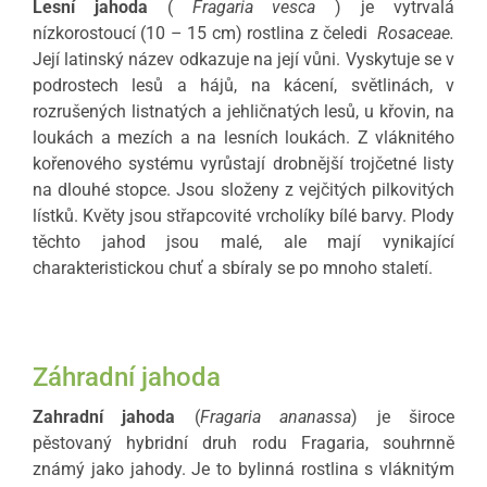
Lesní jahoda
(
Fragaria vesca
) je vytrvalá
nízkorostoucí (10 – 15 cm) rostlina z čeledi
Rosaceae.
Její latinský název odkazuje na její vůni.
Vyskytuje se v
podrostech lesů a hájů, na kácení, světlinách, v
rozrušených listnatých a jehličnatých lesů, u křovin, na
loukách a mezích a na lesních loukách.
Z vláknitého
kořenového systému vyrůstají drobnější trojčetné listy
na dlouhé stopce.
Jsou složeny z vejčitých pilkovitých
lístků.
Květy jsou střapcovité vrcholíky bílé barvy.
Plody
těchto jahod jsou malé, ale mají vynikající
charakteristickou chuť a sbíraly se po mnoho staletí.
Záhradní jahoda
Zahradní jahoda
(
Fragaria ananassa
) je široce
pěstovaný hybridní druh rodu Fragaria, souhrnně
známý jako jahody. Je to bylinná rostlina s vláknitým