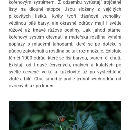
kořenovým systémem. Z odzemku vyrůstají trojčetné
listy na dlouhé stopce. Jsou složeny z vejčitých
pilkovitých lístků. Květy tvoří třásňové vrcholíky,
většinou bílé barvy, ale okrasné odrůdy mají i světle
růžové až tmavě růžové odstíny. Jak jahod stárne,
kořenový systém dřevnatí a mateřská rostlina vyhání
poplazy s mladými jahodami, které se po doteku s
půdou zakořeňují a rostlina se tak rozmnožuje. Existuje
téměř 1000 odrůd, které se liší barvou, tvarem či chutí.
Existují od tmavě červených, malých a kulatých po
světle červené, velké a kuželovité až po vyšlechtěné
žluté a bílé. Chuť jahod je podle jednotlivých odrůd od
ovocných až po koření.