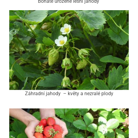
Bohatě urozené lesní jahody
Záhradní jahody – květy a nezralé plody