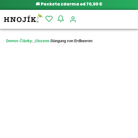
🚚
Packeta zdarma od 70,00 €
Domov
›
Články
›
_Ulozene
›
Düngung von Erdbeeren