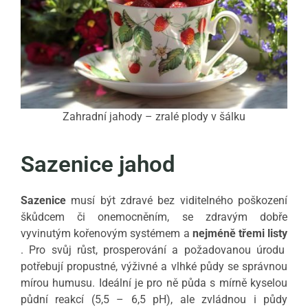
Zahradní jahody – zralé plody v šálku
Sazenice jahod
Sazenice
musí být zdravé bez viditelného poškození
škůdcem či onemocněním, se zdravým dobře
vyvinutým kořenovým systémem a
nejméně třemi listy
.
Pro svůj růst, prosperování a požadovanou úrodu
potřebují propustné, výživné a vlhké půdy se správnou
mírou humusu.
Ideální je pro ně půda s mírně kyselou
půdní reakcí (5,5 – 6,5 pH), ale zvládnou i půdy