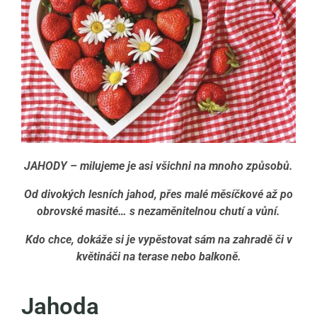
JAHODY – milujeme je asi všichni na mnoho způsobů.
Od divokých lesních jahod, přes malé měsíčkové až po
obrovské masité… s nezaměnitelnou chutí a vůní.
Kdo chce, dokáže si je vypěstovat sám na zahradě či v
květináči na terase nebo balkoně.
Jahoda