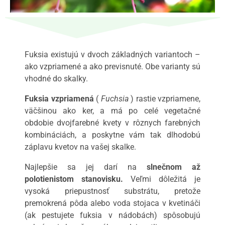
Fuksia existujú v dvoch základných variantoch –
ako vzpriamené a ako previsnuté. Obe varianty sú
vhodné do skalky.
Fuksia vzpriamená
(
Fuchsia
) rastie vzpriamene,
väčšinou ako ker, a má po celé vegetačné
obdobie dvojfarebné kvety v rôznych farebných
kombináciách, a poskytne vám tak dlhodobú
záplavu kvetov na vašej skalke.
Najlepšie sa jej darí na
slnečnom až
polotienistom stanovisku.
Veľmi dôležitá je
vysoká priepustnosť substrátu, pretože
premokrená pôda alebo voda stojaca v kvetináči
(ak pestujete fuksia v nádobách) spôsobujú