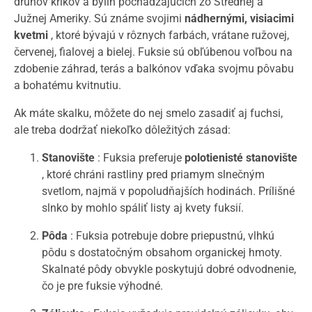
druhov kríkov a bylín pochádzajúcich zo Strednej a
Južnej Ameriky. Sú známe svojimi
nádhernými, visiacimi
kvetmi
, ktoré bývajú v rôznych farbách, vrátane ružovej,
červenej, fialovej a bielej. Fuksie sú obľúbenou voľbou na
zdobenie záhrad, terás a balkónov vďaka svojmu pôvabu
a bohatému kvitnutiu.
Ak máte skalku, môžete do nej smelo zasadiť aj fuchsi,
ale treba dodržať niekoľko dôležitých zásad:
Stanovište
: Fuksia preferuje
polotienisté stanovište
, ktoré chráni rastliny pred priamym slnečným
svetlom, najmä v popoludňajších hodinách. Prílišné
slnko by mohlo spáliť listy aj kvety fuksií.
Pôda
: Fuksia potrebuje dobre priepustnú, vlhkú
pôdu s dostatočným obsahom organickej hmoty.
Skalnaté pôdy obvykle poskytujú dobré odvodnenie,
čo je pre fuksie výhodné.