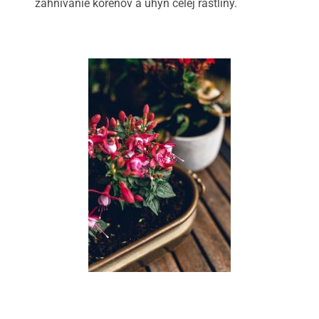
zahnívanie koreňov a úhyn celej rastliny.