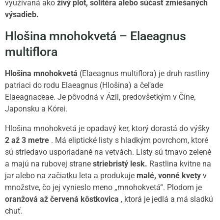
využívaná ako
živý plot, solitéra alebo súčasť zmiešaných
výsadieb.
Hlošina mnohokvetá – Elaeagnus
multiflora
Hlošina mnohokvetá
(Elaeagnus multiflora) je druh rastliny
patriaci do rodu Elaeagnus (Hlošina) a čeľade
Elaeagnaceae. Je pôvodná v Ázii, predovšetkým v Číne,
Japonsku a Kórei.
Hlošina mnohokvetá je opadavý ker, ktorý dorastá do výšky
2 až 3 metre
. Má eliptické listy s hladkým povrchom, ktoré
sú striedavo usporiadané na vetvách. Listy sú tmavo zelené
a majú na rubovej strane
striebristý lesk.
Rastlina kvitne na
jar alebo na začiatku leta a produkuje
malé, vonné kvety
v
množstve, čo jej vynieslo meno „mnohokvetá“. Plodom je
oranžová až červená kôstkovica
, ktorá je jedlá a má sladkú
chuť.