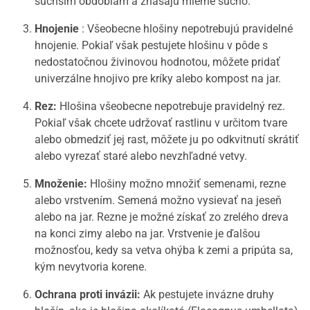
suchším obdobiam a znášajú mierne sucho.
Hnojenie
: Všeobecne hlošiny nepotrebujú pravidelné
hnojenie. Pokiaľ však pestujete hlošinu v pôde s
nedostatočnou živinovou hodnotou, môžete pridať
univerzálne hnojivo pre kríky alebo kompost na jar.
Rez:
Hlošina všeobecne nepotrebuje pravidelný rez.
Pokiaľ však chcete udržovať rastlinu v určitom tvare
alebo obmedziť jej rast, môžete ju po odkvitnutí skrátiť
alebo vyrezať staré alebo nevzhľadné vetvy.
Množenie:
Hlošiny možno množiť semenami, rezne
alebo vrstvením. Semená možno vysievať na jeseň
alebo na jar. Rezne je možné získať zo zrelého dreva
na konci zimy alebo na jar. Vrstvenie je ďalšou
možnosťou, kedy sa vetva ohýba k zemi a pripúta sa,
kým nevytvoria korene.
Ochrana proti invázii:
Ak pestujete invázne druhy