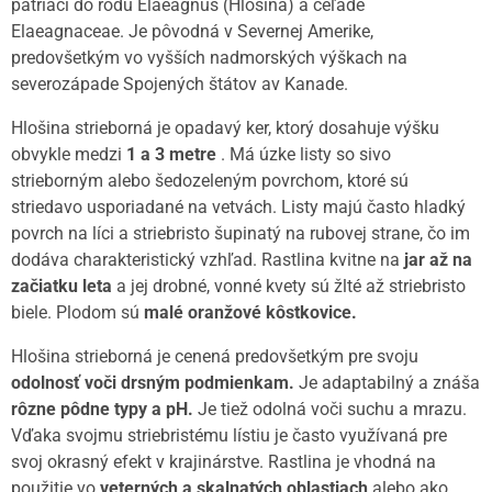
patriaci do rodu Elaeagnus (Hlošina) a čeľade
Elaeagnaceae. Je pôvodná v Severnej Amerike,
predovšetkým vo vyšších nadmorských výškach na
severozápade Spojených štátov av Kanade.
Hlošina strieborná je opadavý ker, ktorý dosahuje výšku
obvykle medzi
1 a 3 metre
. Má úzke listy so sivo
strieborným alebo šedozeleným povrchom, ktoré sú
striedavo usporiadané na vetvách. Listy majú často hladký
povrch na líci a striebristo šupinatý na rubovej strane, čo im
dodáva charakteristický vzhľad. Rastlina kvitne na
jar až na
začiatku leta
a jej drobné, vonné kvety sú žlté až striebristo
biele. Plodom sú
malé oranžové kôstkovice.
Hlošina strieborná je cenená predovšetkým pre svoju
odolnosť voči drsným podmienkam.
Je adaptabilný a znáša
rôzne pôdne typy a pH.
Je tiež odolná voči suchu a mrazu.
Vďaka svojmu striebristému lístiu je často využívaná pre
svoj okrasný efekt v krajinárstve. Rastlina je vhodná na
použitie vo
veterných a skalnatých oblastiach
alebo ako