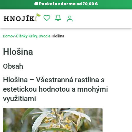
🚚
Packeta zdarma od 70,00 €
Domov
›
Články
›
Kríky
/
Ovocie
›
Hlošina
Hlošina
Obsah
Hlošina – Všestranná rastlina s
estetickou hodnotou a mnohými
využitiami