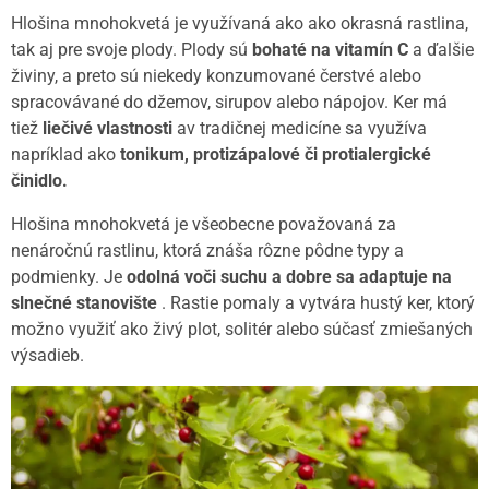
Hlošina mnohokvetá je využívaná ako ako okrasná rastlina,
tak aj pre svoje plody. Plody sú
bohaté na vitamín C
a ďalšie
živiny, a preto sú niekedy konzumované čerstvé alebo
spracovávané do džemov, sirupov alebo nápojov. Ker má
tiež
liečivé vlastnosti
av tradičnej medicíne sa využíva
napríklad ako
tonikum, protizápalové či protialergické
činidlo.
Hlošina mnohokvetá je všeobecne považovaná za
nenáročnú rastlinu, ktorá znáša rôzne pôdne typy a
podmienky. Je
odolná voči suchu a dobre sa adaptuje na
slnečné stanovište
. Rastie pomaly a vytvára hustý ker, ktorý
možno využiť ako živý plot, solitér alebo súčasť zmiešaných
výsadieb.