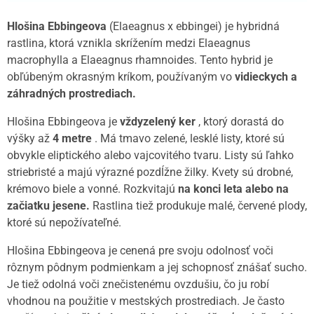
Hlošina Ebbingeova
(Elaeagnus x ebbingei) je hybridná
rastlina, ktorá vznikla skrížením medzi Elaeagnus
macrophylla a Elaeagnus rhamnoides. Tento hybrid je
obľúbeným okrasným kríkom, používaným vo
vidieckych a
záhradných prostrediach.
Hlošina Ebbingeova je
vždyzelený ker
, ktorý dorastá do
výšky až
4 metre
. Má tmavo zelené, lesklé listy, ktoré sú
obvykle eliptického alebo vajcovitého tvaru. Listy sú ľahko
striebristé a majú výrazné pozdĺžne žilky. Kvety sú drobné,
krémovo biele a vonné. Rozkvitajú
na konci leta alebo na
začiatku jesene.
Rastlina tiež produkuje malé, červené plody,
ktoré sú nepožívateľné.
Hlošina Ebbingeova je cenená pre svoju odolnosť voči
rôznym pôdnym podmienkam a jej schopnosť znášať sucho.
Je tiež odolná voči znečistenému ovzdušiu, čo ju robí
vhodnou na použitie v mestských prostrediach. Je často