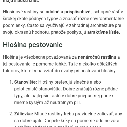
majú sladkú chuť.
Hlošinové rastliny sú
odolné a prispôsobivé
, schopné rásť v
širokej škále pôdnych typov a znášať rôzne environmentálne
podmienky. Často sa využívajú v záhradnej architektúre pre
svoju okrasnú hodnotu, pretože poskytujú
atraktívne lístie.
Hlošina pestovanie
Hlošina je všeobecne považovaná za
nenáročnú rastlinu
a
jej pestovanie je pomerne ľahké. Tu je niekoľko dôležitých
faktorov, ktoré treba vziať do úvahy pri pestovaní hlošiny:
Stanovište:
Hlošiny preferujú slnečné alebo
polotienisté stanovištia. Dobre znášajú rôzne pôdne
typy, ale najlepšie rastú v dobre priepustnej pôde s
mierne kyslým až neutrálnym pH.
Zálievka:
Mladé rastliny treba pravidelne zalievať, aby
sa dobre ujali. Dospelé kríky sú pomerne odolné voči