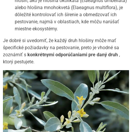
hlošín, ako je hlošina okolíkatá (Elaeagnus umbellata)
alebo hlošina mnohokvetá (Elaeagnus multiflora), je
dôležité kontrolovať ich šírenie a obmedzovať ich
pestovanie, najmä v oblastiach, kde môžu narúšať
miestne ekosystémy.
Je dobré si uvedomiť, že každý druh hlošiny môže mať
špecifické požiadavky na pestovanie, preto je vhodné sa
zoznámiť s
konkrétnymi odporúčaniami pre daný druh
,
ktorý pestujete.