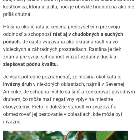
kôstkovica, ktorá je jedlá, hoci je obvykle hodnotená ako nie
príliš chutná.
Hlošina okoličnatá je cenená predovšetkým pre svoju
odolnosť a schopnosť
rásť aj v chudobných a suchých
pôdach.
Je často využívaná ako okrasná rastlina vo
vidieckych a záhradných prostrediach. Rastlina je tiež
známa pre svoju schopnosť viazať vzdušný dusík a
zlepšovať pôdnu kvalitu.
Je však potrebné poznamenať, že hlošina okolíkatá je
invázny druh
v niektorých oblastiach, najmä v Severnej
Amerike. Je schopná rýchlo sa šíriť a konkurovať pôvodným
druhom, čo môže mať negatívny vplyv na miestne
ekosystémy. Preto je dôležité starostlivo zvažovať a
obmedzovať jej pestovanie v oblastiach, kde môže byť
invázne.