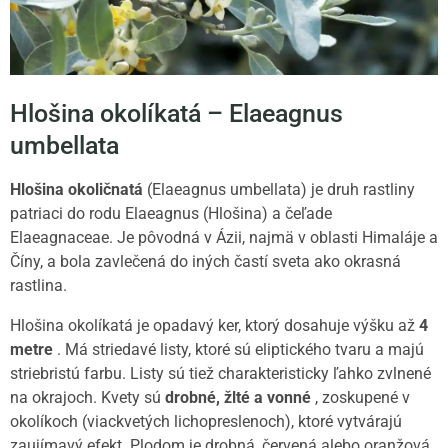
Hlošina okolíkatá – Elaeagnus
umbellata
Hlošina okoličnatá
(Elaeagnus umbellata) je druh rastliny
patriaci do rodu Elaeagnus (Hlošina) a čeľade
Elaeagnaceae. Je pôvodná v Ázii, najmä v oblasti Himaláje a
Číny, a bola zavlečená do iných častí sveta ako okrasná
rastlina.
Hlošina okolíkatá je opadavý ker, ktorý dosahuje výšku až
4
metre
. Má striedavé listy, ktoré sú eliptického tvaru a majú
striebristú farbu. Listy sú tiež charakteristicky ľahko zvlnené
na okrajoch. Kvety sú
drobné, žlté a vonné
, zoskupené v
okolíkoch (viackvetých lichopreslenoch), ktoré vytvárajú
zaujímavý efekt. Plodom je drobná, červená alebo oranžová