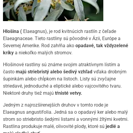
Hlošina (
Elaeagnus), je rod kvitnúcich rastlín z čeľade
Elaeagnaceae. Tieto rastliny sú pôvodné v Ázii, Európe a
Severnej Amerike. Rod zahŕňa ako
opadavé, tak vždyzelené
kríky
a niekoľko malých stromov.
Hlošinové rastliny sú známe svojim atraktívnym lístím a
často
majú striebristý alebo šedivý vzhľad
vďaka drobným
šupinkám alebo chĺpkom na listoch. Listy sú zvyčajne
striedavé, jednoduché a eliptické alebo vajcovitého tvaru.
Niektoré druhy tiež majú
tŕnisté vetvy.
Jedným z najrozšírenejších druhov v tomto rode je
Elaeagnus angustifolia. Jedná sa o opadavý ker alebo malý
strom so striebristo šedými listami a vonnými žltými kvetmi.
Rastlina produkuje malé, olivovité plody, ktoré sú
jedlé a