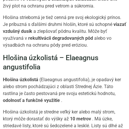
živý plot na ochranu pred vetrom a súkromia.
Hlošina strieborná je tiež cenná pre svoj ekologický prínos.
Je príbuzná s ďalšími druhmi hlošín, ktoré sú schopné
viazať
vzdušný dusík
a zlepšovať pôdnu kvalitu. Môže byť
využívaná v
rekultivácii degradovaných pôd
alebo vo
výsadbách na ochranu pôdy pred eróziou.
Hlošina úzkolistá – Elaeagnus
angustifolia
Hlošina úzkolistá
(Elaeagnus angustifolia), je opadavý ker
alebo strom pochádzajúci z oblasti Strednej Ázie. Táto
rastlina je často pestovaná pre svoju estetickú hodnotu,
odolnosť a funkčné využitie
.
Hlošina úzkolistá je stredne veľký ker alebo malý strom,
ktorý môže dorastať do výšky až
10 metrov
. Má úzke,
striedavé listy, ktoré sú šedozelené a lesklé. Listy sú dlhé až