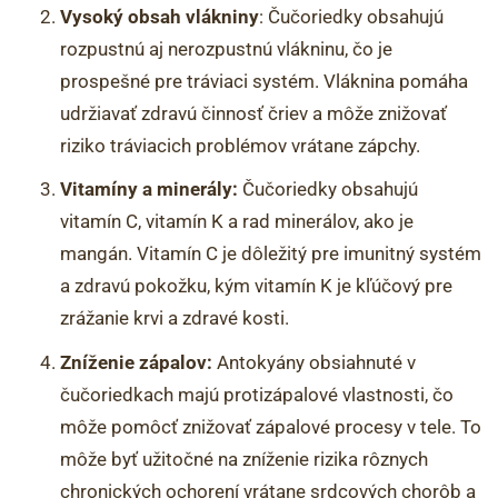
Vysoký obsah vlákniny
: Čučoriedky obsahujú
rozpustnú aj nerozpustnú vlákninu, čo je
prospešné pre tráviaci systém. Vláknina pomáha
udržiavať zdravú činnosť čriev a môže znižovať
riziko tráviacich problémov vrátane zápchy.
Vitamíny a minerály:
Čučoriedky obsahujú
vitamín C, vitamín K a rad minerálov, ako je
mangán. Vitamín C je dôležitý pre imunitný systém
a zdravú pokožku, kým vitamín K je kľúčový pre
zrážanie krvi a zdravé kosti.
Zníženie zápalov:
Antokyány obsiahnuté v
čučoriedkach majú protizápalové vlastnosti, čo
môže pomôcť znižovať zápalové procesy v tele. To
môže byť užitočné na zníženie rizika rôznych
chronických ochorení vrátane srdcových chorôb a