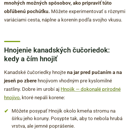
mnohých možných spôsobov, ako pripraviť túto
obľúbenú pochúťku.
Môžete experimentovať s rôznymi
variáciami cesta, náplne a korenín podľa svojho vkusu.
Hnojenie kanadských čučoriedok:
kedy a čím hnojiť
Kanadské čučoriedky hnojte
na jar pred pučaním a na
jeseň po zbere
hnojivom vhodným pre kyslomilné
rastliny. Dobre im urobí aj
Hnojík — dokonalé prírodné
hnojivo
, ktoré nepáli korene:
Môžete posypať Hnojík okolo kmeňa stromu na
šírku jeho koruny. Posypte tak, aby to nebola hrubá
vrstva, ale jemné poprášenie.