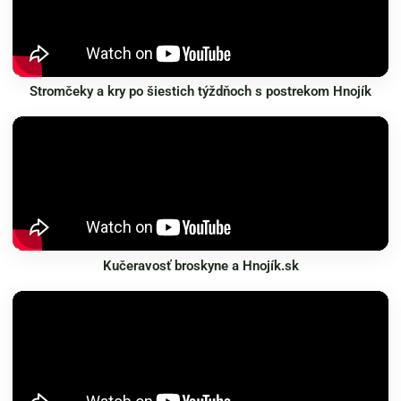
Stromčeky a kry po šiestich týždňoch s postrekom Hnojík
Kučeravosť broskyne a Hnojík.sk