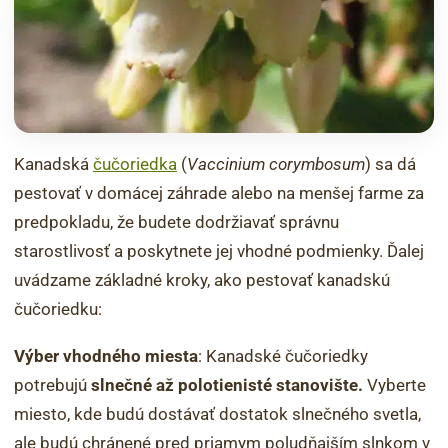
Kanadská
čučoriedka
(
Vaccinium corymbosum
) sa dá
pestovať v domácej záhrade alebo na menšej farme za
predpokladu, že budete dodržiavať správnu
starostlivosť a poskytnete jej vhodné podmienky. Ďalej
uvádzame základné kroky, ako pestovať kanadskú
čučoriedku:
Výber vhodného miesta
: Kanadské čučoriedky
potrebujú
slnečné až polotienisté stanovište.
Vyberte
miesto, kde budú dostávať dostatok slnečného svetla,
ale budú chránené pred priamym poludňajším slnkom v