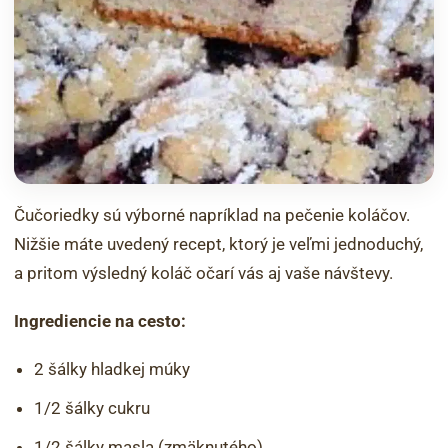
Čučoriedky sú výborné napríklad na pečenie koláčov.
Nižšie máte uvedený recept, ktorý je veľmi jednoduchý,
a pritom výsledný koláč očarí vás aj vaše návštevy.
Ingrediencie na cesto:
2 šálky hladkej múky
1/2 šálky cukru
1/2 šálky masla (zmäknutého)