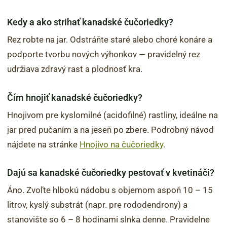
Kedy a ako strihať kanadské čučoriedky?
Rez robte na jar. Odstráňte staré alebo choré konáre a
podporte tvorbu nových výhonkov — pravidelný rez
udržiava zdravý rast a plodnosť kra.
Čím hnojiť kanadské čučoriedky?
Hnojivom pre kyslomilné (acidofilné) rastliny, ideálne na
jar pred pučaním a na jeseň po zbere. Podrobný návod
nájdete na stránke
Hnojivo na čučoriedky
.
Dajú sa kanadské čučoriedky pestovať v kvetináči?
Áno. Zvoľte hlbokú nádobu s objemom aspoň 10 – 15
litrov, kyslý substrát (napr. pre rododendrony) a
stanovište so 6 – 8 hodinami slnka denne. Pravidelne