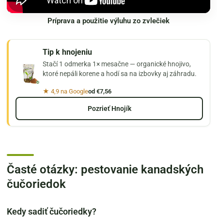
Príprava a použitie výluhu zo zvlečiek
Tip k hnojeniu
Stačí 1 odmerka 1× mesačne — organické hnojivo,
ktoré nepáli korene a hodí sa na izbovky aj záhradu.
★ 4,9 na Google
od €7,56
Pozrieť Hnojík
Časté otázky: pestovanie kanadských
čučoriedok
Kedy sadiť čučoriedky?