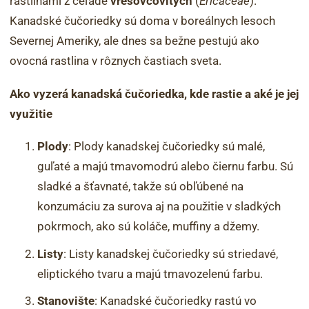
rastlinami z čeľade
vresovcovitých
(
Ericaceae
).
Kanadské čučoriedky sú doma v boreálnych lesoch
Severnej Ameriky, ale dnes sa bežne pestujú ako
ovocná rastlina v rôznych častiach sveta.
Ako vyzerá kanadská čučoriedka, kde rastie a aké je jej
využitie
Plody
: Plody kanadskej čučoriedky sú malé,
guľaté a majú tmavomodrú alebo čiernu farbu. Sú
sladké a šťavnaté, takže sú obľúbené na
konzumáciu za surova aj na použitie v sladkých
pokrmoch, ako sú koláče, muffiny a džemy.
Listy
: Listy kanadskej čučoriedky sú striedavé,
eliptického tvaru a majú tmavozelenú farbu.
Stanovište
: Kanadské čučoriedky rastú vo