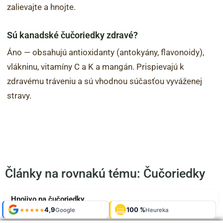
zalievajte a hnojte.
Sú kanadské čučoriedky zdravé?
Áno — obsahujú antioxidanty (antokyány, flavonoidy),
vlákninu, vitamíny C a K a mangán. Prispievajú k
zdravému tráveniu a sú vhodnou súčasťou vyváženej
stravy.
Články na rovnakú tému: Čučoriedky
Hnojivo na čučoriedky
Shop roku
Shop roku
4,9
4,9
100 %
Galerie
100 %
Galerie
'24 + '25
'24 + '25
Google
Google
Heureka
Heureka
925 fotek
925 fotek
★★★★★
★★★★★
OVĚŘENO
OVĚŘENO
ZÁKAZNÍKY
ZÁKAZNÍKY
Heureka
Heureka