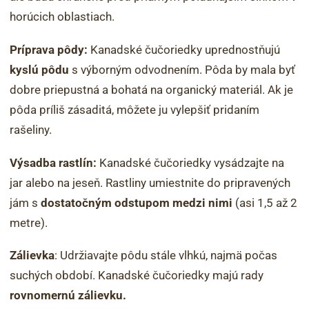
horúcich oblastiach.
Príprava pôdy:
Kanadské čučoriedky uprednostňujú
kyslú pôdu
s výborným odvodnením. Pôda by mala byť
dobre priepustná a bohatá na organický materiál. Ak je
pôda príliš zásaditá, môžete ju vylepšiť pridaním
rašeliny.
Výsadba rastlín:
Kanadské čučoriedky vysádzajte na
jar alebo na jeseň. Rastliny umiestnite do pripravených
jám s
dostatočným odstupom medzi nimi
(asi 1,5 až 2
metre).
Zálievka
: Udržiavajte pôdu stále vlhkú, najmä počas
suchých období. Kanadské čučoriedky majú rady
rovnomernú zálievku.