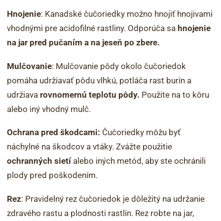
Hnojenie
: Kanadské čučoriedky možno hnojiť hnojivami
vhodnými pre acidofilné rastliny. Odporúča sa
hnojenie
na jar pred pučaním a na jeseň po zbere.
Mulčovanie
: Mulčovanie pôdy okolo čučoriedok
pomáha udržiavať pôdu vlhkú, potláča rast burín a
udržiava
rovnomernú teplotu pôdy.
Použite na to kôru
alebo iný vhodný mulč.
Ochrana pred škodcami:
Čučoriedky môžu byť
náchylné na škodcov a vtáky. Zvážte použitie
ochranných sietí
alebo iných metód, aby ste ochránili
plody pred poškodením.
Rez
: Pravidelný rez čučoriedok je dôležitý na udržanie
zdravého rastu a plodnosti rastlín. Rez robte na jar,