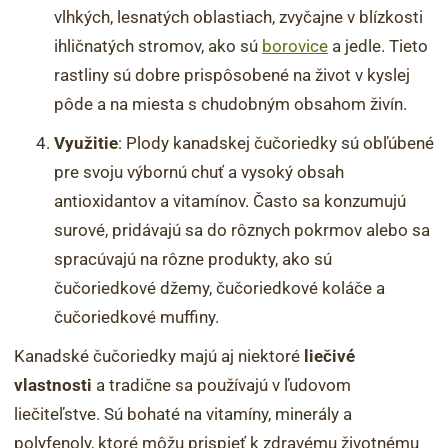
vlhkých, lesnatých oblastiach, zvyčajne v blízkosti
ihličnatých stromov, ako sú
borovice
a jedle. Tieto
rastliny sú dobre prispôsobené na život v kyslej
pôde a na miesta s chudobným obsahom živín.
Využitie
: Plody kanadskej čučoriedky sú obľúbené
pre svoju výbornú chuť a vysoký obsah
antioxidantov a vitamínov. Často sa konzumujú
surové, pridávajú sa do rôznych pokrmov alebo sa
spracúvajú na rôzne produkty, ako sú
čučoriedkové džemy, čučoriedkové koláče a
čučoriedkové muffiny.
Kanadské čučoriedky majú aj niektoré
liečivé
vlastnosti
a tradične sa používajú v ľudovom
liečiteľstve. Sú bohaté na vitamíny, minerály a
polyfenoly, ktoré môžu prispieť k zdravému životnému