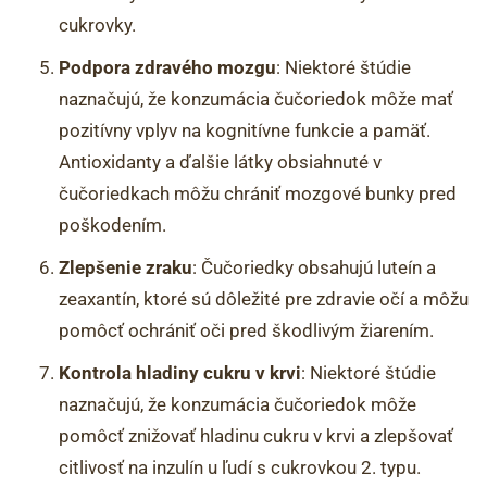
cukrovky.
Podpora zdravého mozgu
: Niektoré štúdie
naznačujú, že konzumácia čučoriedok môže mať
pozitívny vplyv na kognitívne funkcie a pamäť.
Antioxidanty a ďalšie látky obsiahnuté v
čučoriedkach môžu chrániť mozgové bunky pred
poškodením.
Zlepšenie zraku
: Čučoriedky obsahujú luteín a
zeaxantín, ktoré sú dôležité pre zdravie očí a môžu
pomôcť ochrániť oči pred škodlivým žiarením.
Kontrola hladiny cukru v krvi
: Niektoré štúdie
naznačujú, že konzumácia čučoriedok môže
pomôcť znižovať hladinu cukru v krvi a zlepšovať
citlivosť na inzulín u ľudí s cukrovkou 2. typu.