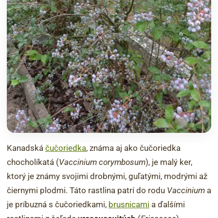
Kanadská
čučoriedka
, známa aj ako čučoriedka
chocholíkatá (
Vaccinium corymbosum
), je malý ker,
ktorý je známy svojimi drobnými, guľatými, modrými až
čiernymi plodmi. Táto rastlina patrí do rodu
Vaccinium
a
je príbuzná s čučoriedkami,
brusnicami
a ďalšími