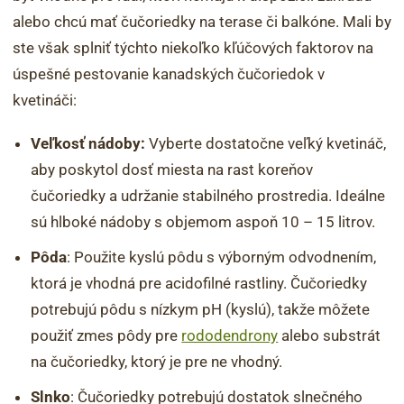
alebo chcú mať čučoriedky na terase či balkóne. Mali by
ste však splniť týchto niekoľko kľúčových faktorov na
úspešné pestovanie kanadských čučoriedok v
kvetináči:
Veľkosť nádoby:
Vyberte dostatočne veľký kvetináč,
aby poskytol dosť miesta na rast koreňov
čučoriedky a udržanie stabilného prostredia. Ideálne
sú hlboké nádoby s objemom aspoň 10 – 15 litrov.
Pôda
: Použite kyslú pôdu s výborným odvodnením,
ktorá je vhodná pre acidofilné rastliny. Čučoriedky
potrebujú pôdu s nízkym pH (kyslú), takže môžete
použiť zmes pôdy pre
rododendrony
alebo substrát
na čučoriedky, ktorý je pre ne vhodný.
Slnko
: Čučoriedky potrebujú dostatok slnečného