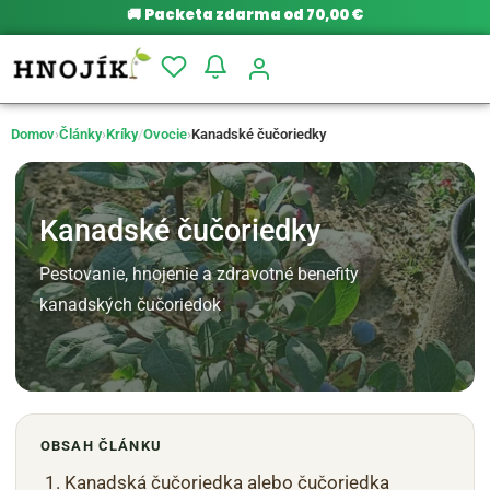
🚚
Packeta zdarma od 70,00 €
Domov
›
Články
›
Kríky
/
Ovocie
›
Kanadské čučoriedky
Kanadské čučoriedky
Pestovanie, hnojenie a zdravotné benefity
kanadských čučoriedok
OBSAH ČLÁNKU
Kanadská čučoriedka alebo čučoriedka