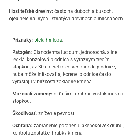
Hostiteľské dreviny:
často na duboch a bukoch,
ojedinele na iných listnatých drevinách a ihličnanoch.
Príznaky:
biela hniloba
.
Patogén:
Glanoderma lucidum, jednoročná, silne
lesklá, konzolová plodnica s výrazným trecím
stopkou, až 30 cm veľké červenohnedé plodnice;
huba môže infikovať aj korene, plodnice často
vyrastajú v blízkosti základne kmeňa.
Možnosti zámeny:
s ďalšími druhmi lesklokoriek so
stopkou.
Škodlivosť:
zníženie pevnosti.
Ochrana:
zabránenie poraneniu akéhokoľvek druhu,
kontrola zostatkej hrúbky kmeňa.