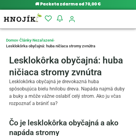
🚚
Packeta zdarma od 70,00 €
Domov
›
Články
›
Nezařazené
›
Lesklokôrka obyčajná: huba ničiaca stromy zvnútra
Lesklokôrka obyčajná: huba
ničiaca stromy zvnútra
Lesklokôrka obyčajná je drevokazná huba
spôsobujúca bielu hnilobu dreva. Napáda najmä duby
a buky a môže vážne oslabiť celý strom. Ako ju včas
rozpoznať a brániť sa?
Čo je lesklokôrka obyčajná a ako
napáda stromy