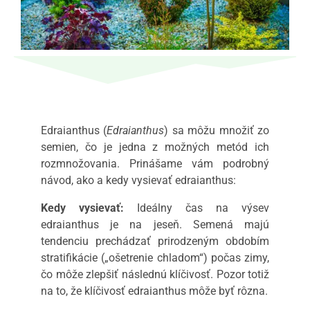
Edraianthus (
Edraianthus
) sa môžu množiť zo
semien, čo je jedna z možných metód ich
rozmnožovania. Prinášame vám podrobný
návod, ako a kedy vysievať edraianthus:
Kedy vysievať:
Ideálny čas na výsev
edraianthus je na jeseň. Semená majú
tendenciu prechádzať prirodzeným obdobím
stratifikácie („ošetrenie chladom“) počas zimy,
čo môže zlepšiť následnú klíčivosť. Pozor totiž
na to, že klíčivosť edraianthus môže byť rôzna.