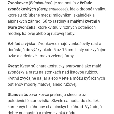
Zvonkovec
(
Edraianthus
) je rod rastlín z
čeľade
zvončekovitých
(
Campanulaceae
). Ide o drobné trvalky,
ktoré sú obľúbené medzi milovníkmi skalničiek a
alpínskych záhrad. Sú to rastliny
s malými kvetmi v
tvare zvončeka,
ktoré kvitnú v rôznych odtieňoch
modrej, fialovej alebo aj ružovej farby.
Vzhľad a výška:
Zvonkovce majú vankúšovitý rast a
dorástajú do výšky okolo 5 až 15 cm. Listy sú zvyčajne
úzke a striedavé, tmavo zelenej farby.
Kvety:
Kvety sú charakteristicky tvarované ako malé
zvončeky a rastú na stonkách nad listovou ružicou.
Kvitnú zvyčajne na jar alebo v lete a môžu byť rôznych
odtieňov modrej, fialovej alebo ružovej.
Stanovište:
Zvonkovce preferujú slnečné až
polotienisté stanovištia. Skvele sa hodia do skaliek,
kamenných záhonov či alpínskych záhrad. Vyžadujú
dobre priepustnú a mierne vlhkú pôdu.