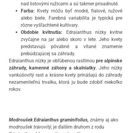
nad listovými ružicami a sú takmer prisadnuté.
Farba:
Kvety môžu byť modré, fialové, ružové
alebo biele. Farebná variabilita je typická pre
rôzne vyšľachtené kultivary.
Obdobie kvitnutia:
Edraianthus nízky kvitne
zvyčajne na jar alebo skoro v lete. Jeho kvety
predstavujú pôvabné a vítané znamenie
prebúdzajúcej sa záhrady.
Edraianthus nízky je obľúbenou rastlinou
pre alpínske
záhrady, kamenné záhony a skalniatky
. Jeho nízky
vankúšovitý rast a krásne kvety prinášajú do záhrady
nezameniteľnú trvalku, ktorá ju bude zdobiť niekoľko
rokov.
Modroušek Edraianthus graminifolius,
známy aj ako
modroušek trávovitý
, je ďalším druhom z rodu