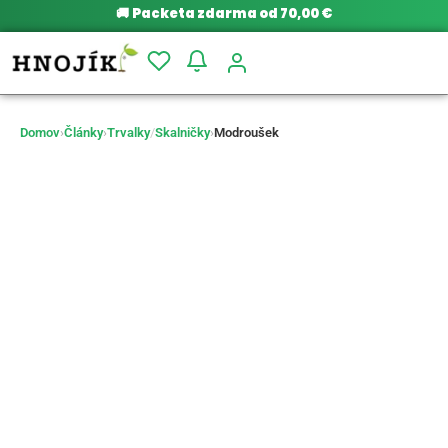
🚚
Packeta zdarma od 70,00 €
Domov
›
Články
›
Trvalky
/
Skalničky
›
Modroušek