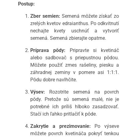
Postup:
Zber semien:
Semená môžete získať zo
zrelých kvetov edraianthus. Po odkvitnutí
nechajte kvety uschnúť a vytvoriť
semená. Semená zbierajte opatrne.
Príprava pôdy:
Pripravte si kvetináč
alebo sadbovač s priepustnou pôdou.
Môžete použiť zmes rašeliny, piesku a
záhradnej zeminy v pomere asi 1:1:1.
Pôdu dobre navlhčite.
Výsev:
Rozotrite semená na povrch
pôdy. Pretože sú semená malé, nie je
potrebné ich príliš hlboko zasadzovať.
Stačí ich ľahko pritlačiť k pôde.
Zakrytie a prezimovanie:
Po výseve
môžete povrch kvetináča pokryť tenkou