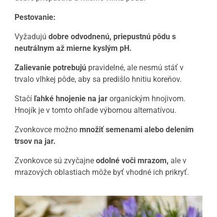
Pestovanie:
Vyžadujú
dobre odvodnenú, priepustnú pôdu s
neutrálnym až mierne kyslým pH.
Zalievanie potrebujú
pravidelné, ale nesmú stáť v
trvalo vlhkej pôde, aby sa predišlo hnitiu koreňov.
Stačí
ľahké hnojenie na jar
organickým hnojivom.
Hnojík je v tomto ohľade výbornou alternatívou.
Zvonkovce možno
množiť semenami alebo delením
trsov na jar.
Zvonkovce sú zvyčajne
odolné voči mrazom,
ale v
mrazových oblastiach môže byť vhodné ich prikryť.