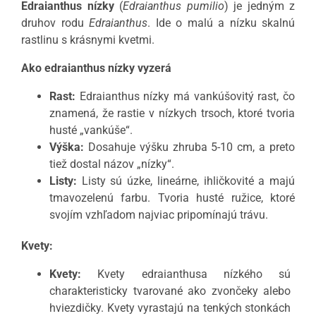
Edraianthus nízky
(
Edraianthus pumilio
) je jedným z
druhov rodu
Edraianthus
. Ide o malú a nízku skalnú
rastlinu s krásnymi kvetmi.
Ako edraianthus nízky vyzerá
Rast:
Edraianthus nízky má vankúšovitý rast, čo
znamená, že rastie v nízkych trsoch, ktoré tvoria
husté „vankúše“.
Výška:
Dosahuje výšku zhruba 5-10 cm, a preto
tiež dostal názov „nízky“.
Listy:
Listy sú úzke, lineárne, ihličkovité a majú
tmavozelenú farbu. Tvoria husté ružice, ktoré
svojím vzhľadom najviac pripomínajú trávu.
Kvety:
Kvety:
Kvety edraianthusa nízkého sú
charakteristicky tvarované ako zvončeky alebo
hviezdičky. Kvety vyrastajú na tenkých stonkách