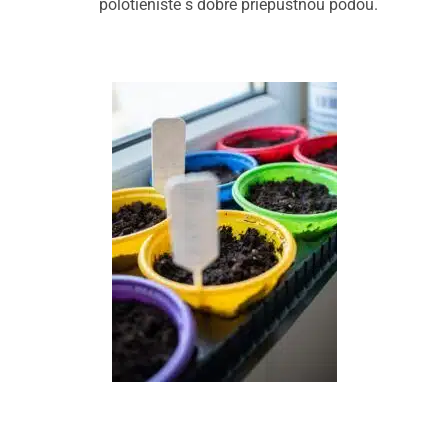
polotienisté s dobre priepustnou pôdou.