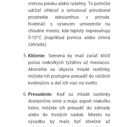
vrstvou piesku alebo rašeliny. To pomôže
udržať vlhkosť a simulovať prirodzené
prostredie edraianthus v prírode.
Kvetináč s výsevom umiestnite na
chladné miesto, kde teploty nepresahujú
5-10°C (napríklad pivnica alebo zimná
záhrada).
Klíčenie:
Semená by mali začať klíčiť
počas niekoľkých týždňov až mesiacov.
Akonáhle sa objavia mladé rastlinky,
môžete ich postupne presadiť do väčších
kvetináčov a dať ich viac na svetlo.
Presadenie:
Keď sú mladé rastlinky
dostatočne silné a majú aspoň niekoľko
listov, môžete ich presadiť do záhrady
alebo do trvalých nádob. Miesto na
výsadbu by malo byť slnečné až