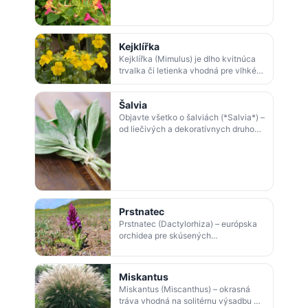
aj trvalka. Medzi obľúbené druhy pa…
Kejklířka
Kejklířka (Mimulus) je dlho kvitnúca
trvalka či letienka vhodná pre vlhké
stanovištia. Dorástá 30–40 cm,
kvitne od mája do septembra a
Šalvia
množí…
Objavte všetko o šalviách (*Salvia*) –
od liečivých a dekoratívnych druhov
po najznámejšie odrody. Pestovanie,
použitie v záhrade aj v kuchy…
Prstnatec
Prstnatec (Dactylorhiza) – európska
orchidea pre skúsených
pestovateľov. Informácie o druhoch,
pestovaní a vhodnom stanovišti.
Prstnatce sú …
Miskantus
Miskantus (Miscanthus) – okrasná
tráva vhodná na solitérnu výsadbu v