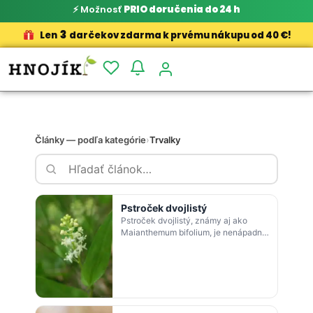
⚡ Možnosť
PRIO doručenia do 24 h
3
Len
darčekov zdarma k prvému nákupu od 40 €!
Články — podľa kategórie
›
Trvalky
Pstroček dvojlistý
Pstroček dvojlistý, známy aj ako
Maianthemum bifolium, je nenápadná
trvalka, ktorá sa vyznačuje najmä
svojou nenáročnosťou na pestovanie.
Up…