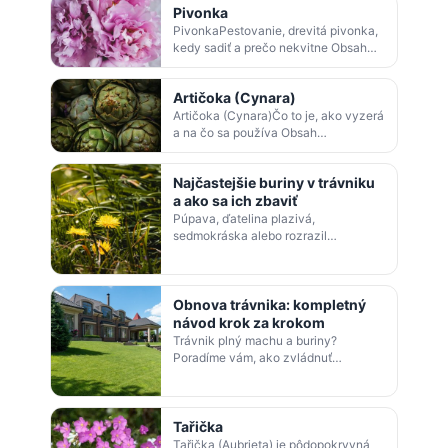
Pivonka
PivonkaPestovanie, drevitá pivonka,
kedy sadiť a prečo nekvitne Obsah
článkuPivonka - krehká kráľovná
záhradPivonka pestovanieKytica z
Artičoka (Cynara)
pivon…
Artičoka (Cynara)Čo to je, ako vyzerá
a na čo sa používa Obsah
článkuPestovanie a
podmienkyPrezimovanie a
Najčastejšie buriny v trávniku
trvácnosťArtičoka zeleninová (Cyna…
a ako sa ich zbaviť
Púpava, ďatelina plazivá,
sedmokráska alebo rozrazil
rezekvítok — spoznajte najčastejšie
buriny v trávniku a zistite, ako s nimi
zatočiť mec…
Obnova trávnika: kompletný
návod krok za krokom
Trávnik plný machu a buriny?
Poradíme vám, ako zvládnuť
čiastočnú opravu aj úplnú obnovu
trávnika – vertikutáciu, výsev a
správne hnojenie.
Tařička
Tařička (Aubrieta) je pôdopokryvná