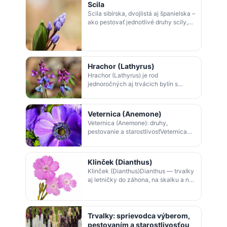
Scila
Scila sibírska, dvojlistá aj španielska –
ako pestovať jednotlivé druhy scily,
kedy a čím hnojiť, aby každý rok
spoľahlivo rozkvitli.
Hrachor (Lathyrus)
Hrachor (Lathyrus) je rod
jednoročných aj trvácich bylín s
pestrými a voňavými kvetmi.
Spoznajte hrachor jarný, voňavý,
lúčny či širokolistý…
Veternica (Anemone)
Veternica (Anemone): druhy,
pestovanie a starostlivosťVeternica
hájna, japonská, pôvabná aj lesná –
ako ich rozoznať, kam ich zasadiť a
ako …
Klinček (Dianthus)
Klinček (Dianthus)Dianthus — trvalky
aj letničky do záhona, na skalku a na
rez Obsah článkuKlinček - Dianthus:
trvalka aj letnička do záhrad…
Trvalky: sprievodca výberom,
pestovaním a starostlivosťou