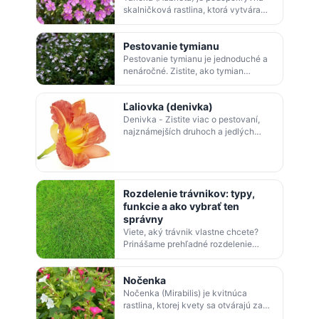
skalničková rastlina, ktorá vytvára
farebné koberce kvetov. Objavte
pestovanie a využitie tařičky v
Pestovanie tymianu
záhra…
Pestovanie tymianu je jednoduché a
nenáročné. Zistite, ako tymian
pestovať, hnojiť a zbierať, a ako sa líši
od príbuznej materiny dúšky.
Ľaliovka (denivka)
Denivka - Zistite viac o pestovaní,
najznámejších druhoch a jedlých
variantoch tejto očarujúcej kvetiny.
Rozdelenie trávnikov: typy,
funkcie a ako vybrať ten
správny
Viete, aký trávnik vlastne chcete?
Prinášame prehľadné rozdelenie
trávnikov podľa účelu, náročnosti
starostlivosti aj funkcie — od
Nočenka
okrasných…
Nočenka (Mirabilis) je kvitnúca
rastlina, ktorej kvety sa otvárajú za
súmraku. Pestuje sa ako jednoročná