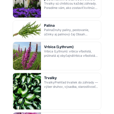
Trvalky sú chrbticou každej záhrady.
Poradíme vám, ako zostaviť kvitnúci
záhon od jari do jesene, ako trvalky
správne pestovať, množiť a chr…
Palina
PalinaDruhy paliny, pestovanie,
účinky aj palinový čaj Obsah
článkuPalina - Artemisia: čo je palina
a aké má druhyPalina pestovanie:
Vrbica (Lythrum)
stanovi…
Vrbica (Lythrum): vrbica vŕbolistá,
prútnatá aj obyčajnáVrbica vŕbolistá
(Lythrum salicaria) a ďalšie druhy
vrbice – pestovanie, rez, účinky…
Trvalky
TrvalkyPrehľad trvaliek do záhrady —
výber druhov, výsadba, starostlivosť a
hnojenie Obsah článkuČo sú
trvalkyPestovanie a hnojenie
trvaliek…