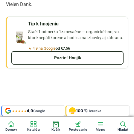
Vielen Dank.
Tip k hnojeniu
Stačí 1 odmerka 1× mesačne — organické hnojivo,
ktoré nepáli korene a hodí sa na izbovky aj záhradu.
★ 4,9 na Google
od €7,56
Pozrieť Hnojík
Shop roku
Shop roku
4,9
4,9
100 %
Galerie
100 %
Galerie
'24 + '25
'24 + '25
Google
Google
Heureka
Heureka
925 fotek
925 fotek
★★★★★
★★★★★
OVĚŘENO
OVĚŘENO
ZÁKAZNÍKY
ZÁKAZNÍKY
Heureka
Heureka
Domov
Domov
Katalóg
Katalóg
Košík
Košík
Pestovanie
Pestovanie
Menu
Menu
Hľadať
Hľadať