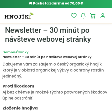
🚚
Packeta zdarma od 70,00 €
Newsletter – 30 minút po
návšteve webovej stránky
Domov
›
Články
›
Newsletter – 30 minút po návšteve webovej stránky
Ďakujeme vám za záujem o český organický hnojík,
ktorý je v oblasti organickej výživy a ochrany rastlín
jedinečný.
Proti škodcom
Aj bez chémie je možné týchto potvrdených škodcov
úplne odstrániť.
Zloženie hnojiva