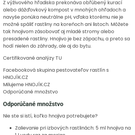
Z výživového hľadiska prekonáva obľúbený kurací
alebo dážďovkový kompost v mnohých ohľadoch a
navyše ponúka neutrálne pH, vďaka ktorému nie je
možné spáliť rastliny na koreňoch ani listoch. Môžete
tak hnojivom zásobovať aj mladé stromy alebo
presadené rastliny. Hnojivo je bez zápachu, a preto sa
hodí nielen do záhrady, ale aj do bytu.
Certifikované analýzy TU
Facebooková skupina pestovateľov rastlín s
HNOJÍK.CZ
Milujeme HNOJÍK.CZ
Odporúčané množstvo
Odporúčané množstvo
Nie ste si istí, koľko hnojiva potrebujete?
Zalievanie pri izbových rastlinách: 5 ml hnojiva na