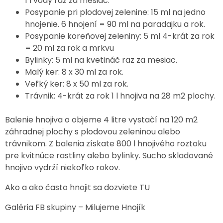
1 l vody raz za mesiac.
Posypanie pri plodovej zelenine: 15 ml na jedno
hnojenie. 6 hnojení = 90 ml na paradajku a rok.
Posypanie koreňovej zeleniny: 5 ml 4-krát za rok
= 20 ml za rok a mrkvu
Bylinky: 5 ml na kvetináč raz za mesiac.
Malý ker: 8 x 30 ml za rok.
Veľký ker: 8 x 50 ml za rok.
Trávnik: 4-krát za rok 1 l hnojiva na 28 m2 plochy.
Balenie hnojiva o objeme 4 litre vystačí na 120 m2
záhradnej plochy s plodovou zeleninou alebo
trávnikom. Z balenia získate 800 l hnojivého roztoku
pre kvitnúce rastliny alebo bylinky. Sucho skladované
hnojivo vydrží niekoľko rokov.
Ako a ako často hnojit sa dozviete TU
Galéria FB skupiny – Milujeme Hnojík