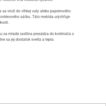
 sa vloží do vlhkej vaty alebo papierového
kroténového sáčku. Táto metóda urýchľuje
kosti.
u sa mladá rastlina presádza do kvetináča s
e sa jej dostatok svetla a tepla.