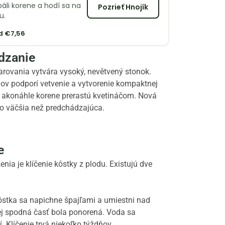
páli korene a hodí sa na
Pozrieť Hnojík
u.
d €7,56
dzanie
varovania vytvára vysoký, nevětvený stonok.
lov podporí vetvenie a vytvorenie kompaktnej
, akonáhle korene prerastú kvetináčom. Nová
čo väčšia než predchádzajúca.
e
a je klíčenie kôstky z plodu. Existujú dve
stka sa napichne špajľami a umiestni nad
jej spodná časť bola ponorená. Voda sa
. Klíčenie trvá niekoľko týždňov.