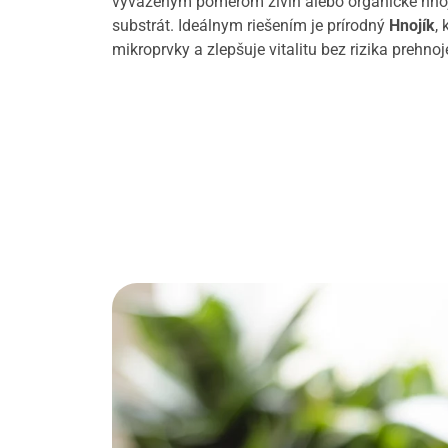
vyváženým pomerom živín alebo organické hnoj
substrát. Ideálnym riešením je prírodný
Hnojík
,
mikroprvky a zlepšuje vitalitu bez rizika prehnoj