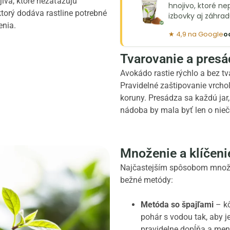
ivá, ktoré nezaťažujú
hnojivo, ktoré ne
 ktorý dodáva rastline potrebné
izbovky aj záhrad
enia.
★ 4,9 na Google
o
Tvarovanie a presá
Avokádo rastie rýchlo a bez t
Pravidelné zaštipovanie vrcho
koruny. Presádza sa každú jar
nádoba by mala byť len o nie
Množenie a klíčeni
Najčastejším spôsobom množeni
bežné metódy:
Metóda so špajľami
– kô
pohár s vodou tak, aby 
pravidelne dopĺňa a mení