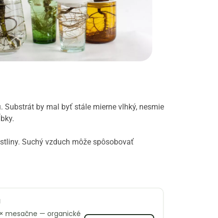
. Substrát by mal byť stále mierne vlhký, nesmie
ĺbky.
 rastliny. Suchý vzduch môže spôsobovať
u
 1× mesačne — organické