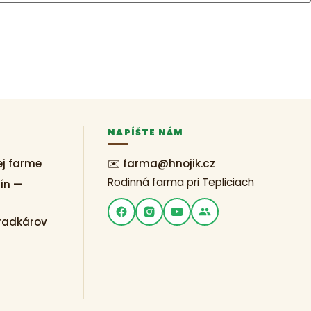
S
NAPÍŠTE NÁM
ej farme
✉️ farma@hnojik.cz
Rodinná farma pri Tepliciach
ín —
radkárov