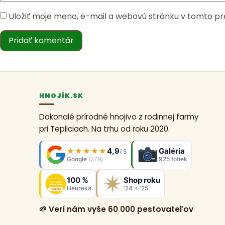
Uložiť moje meno, e-mail a webovú stránku v tomto p
HNOJÍK.SK
Dokonalé prírodné hnojivo z rodinnej farmy
pri Tepliciach. Na trhu od roku 2020.
4,9
Galéria
★★★★★
/ 5
Google
(779)
925 fotiek
100 %
Shop roku
OVERENÉ
ZÁKAZNÍKMI
Heureka
'24 + '25
Heureka
🌱 Verí nám vyše 60 000 pestovateľov