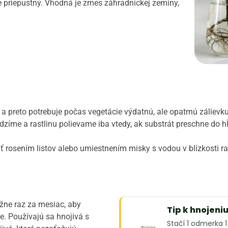
e priepustný. Vhodná je zmes záhradníckej zeminy,
 a preto potrebuje počas vegetácie výdatnú, ale opatrnú zálievku
zíme a rastlinu polievame iba vtedy, ak substrát preschne do h
šiť rosením listov alebo umiestnením misky s vodou v blízkosti
žne raz za mesiac, aby
Tip k hnojeni
 Používajú sa hnojivá s
Stačí 1 odmerka