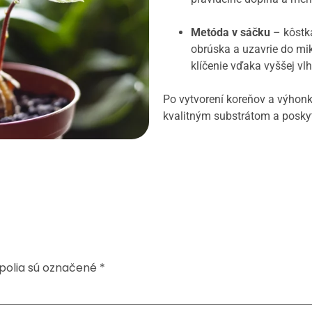
Metóda v sáčku
– kôstka
obrúska a uzavrie do mi
klíčenie vďaka vyššej vlh
Po vytvorení koreňov a výhonk
kvalitným substrátom a poskytn
polia sú označené
*