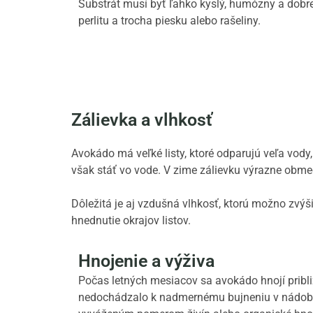
Substrát musí byť ľahko kyslý, humózny a dobr
perlitu a trocha piesku alebo rašeliny.
Zálievka a vlhkosť
Avokádo má veľké listy, ktoré odparujú veľa vody,
však stáť vo vode. V zime zálievku výrazne obmed
Dôležitá je aj vzdušná vlhkosť, ktorú možno zvý
hnednutie okrajov listov.
Hnojenie a výživa
Počas letných mesiacov sa avokádo hnojí pribli
nedochádzalo k nadmernému bujneniu v nádobe.