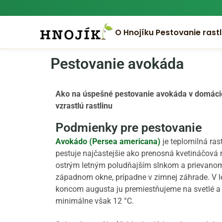
O Hnojíku
Pestovanie rastl
Pestovanie avokáda
Ako na úspešné pestovanie avokáda v domácich
vzrastlú rastlinu
Podmienky pre pestovanie
Avokádo (Persea americana)
je teplomilná ras
pestuje najčastejšie ako prenosná kvetináčová r
ostrým letným poludňajším slnkom a prievanom
západnom okne, prípadne v zimnej záhrade. V le
koncom augusta ju premiestňujeme na svetlé a c
minimálne však 12 °C.