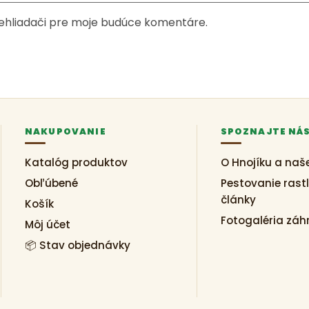
rehliadači pre moje budúce komentáre.
NAKUPOVANIE
SPOZNAJTE NÁ
Katalóg produktov
O Hnojíku a naš
Obľúbené
Pestovanie rastl
články
Košík
Fotogaléria záh
Môj účet
📦 Stav objednávky