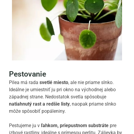
Pestovanie
Pilea má rada
svetlé miesto
, ale nie priame slnko.
Ideálne je umiestniť ju pri okno na východnej alebo
západnej strane. Nedostatok svetla spôsobuje
natiahnutý rast a redšie listy
, naopak priame slnko
môže spôsobiť popáleniny.
Pestujeme ju v
ľahkom, priepustnom substráte
pre
izbové rastliny, ideálne s prímesou perlitu. Zálievka by