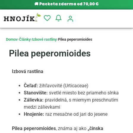
🚚
Packeta zdarma od 70,00 €
Domov
›
Články
›
Izbové rastliny
›
Pilea peperomioides
Pilea peperomioides
Izbová rastlina
Čeľaď:
žihľavovité (Urticaceae)
Stanovište:
svetlé miesto bez priameho slnka
Zálievka:
pravidelná, s miernym preschnutím
medzi zálievkami
Hnojenie:
raz mesačne od jari do jesene
Pilea peperomioides
, známa aj ako
„čínska