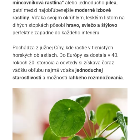
mincovníková rastlina“
alebo jednoducho
pilea
,
patrí medzi najobľúbenejšie
moderné izbové
rastliny
. Vďaka svojim okrúhlym, lesklým listom na
dlhých stopkách pôsobí
hravo, sviežo a štýlovo
–
perfektne zapadne do každého interiéru.
Pochádza z južnej Číny, kde rastie v tienistých
horských oblastiach. Do Európy sa dostala v 40.
rokoch 20. storočia a odvtedy si získava čoraz
väčšiu obľubu najmä vďaka
jednoduchej
starostlivosti
a možnosti
ľahkého rozmnožovania
.