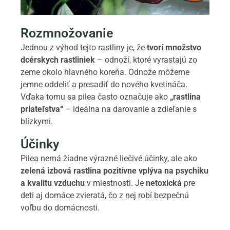
Rozmnožovanie
Jednou z výhod tejto rastliny je, že
tvorí množstvo
dcérskych rastliniek
– odnoží, ktoré vyrastajú zo
zeme okolo hlavného koreňa. Odnože môžeme
jemne oddeliť a presadiť do nového kvetináča.
Vďaka tomu sa pilea často označuje ako
„rastlina
priateľstva“
– ideálna na darovanie a zdieľanie s
blízkymi.
Účinky
Pilea nemá žiadne výrazné liečivé účinky, ale ako
zelená izbová rastlina pozitívne vplýva na psychiku
a kvalitu vzduchu
v miestnosti. Je
netoxická
pre
deti aj domáce zvieratá, čo z nej robí bezpečnú
voľbu do domácnosti.