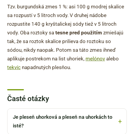
Tzv. burgundská zmes 1 %: asi 100 g modrej skalice
sa rozpustí v 5 litroch vody. V druhej nádobe
rozpustite 140 g kryštalickej sódy tiež v 5 litroch
vody. Oba roztoky sa
tesne pred použitím
zmiešajú
tak, že sa roztok skalice prilieva do roztoku so
sódou, nikdy naopak. Potom sa táto zmes ihneď
aplikuje postrekom na list uhoriek,
melónov
alebo
tekvíc
napadnutých plesňou.
Časté otázky
Je pleseň uhorková a pleseň na uhorkách to
isté?