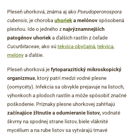
Pleseň uhorková, známa aj ako
Pseudoperonospora
cubensis
, je choroba
uhoriek
a melónov
spôsobená
plesňou. Ide o jedného z
najvýznamnejších
patogénov uhoriek
a ďalších rastlín z čeľade
Cucurbitaceae
, ako sú
tekvica obyčajná
,
tekvica
,
melóny
a ďalšie.
Pleseň uhorková je
fytoparazitický mikroskopický
organizmus
, ktorý patrí medzi vodné plesne
(oomycéty). Infekcia sa obvykle prejavuje na listoch,
výhonkoch a plodoch rastlín a môže spôsobiť značné
poškodenie. Príznaky plesne uhorkovej zahŕňajú
začínajúce žltnutie a odumieranie listov,
vodnaté
škvrny na spodnej strane listov, biele vláknité
mycélium a na rube listov sa vytvárajú tmavé