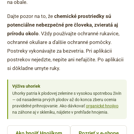
na obale.
Dajte pozor na to, že
chemické prostriedky sú
potenciálne nebezpečné pre človeka, zvieratá aj
prírodu okolo
. Vždy používajte ochranné rukavice,
ochranné okuliare a ďalšie ochranné pomôcky.
Postreky vykonávajte za bezvetria. Pri aplikácii
postrekov nejedzte, nepite ani nefajčite. Po aplikácii
si dôkladne umyte ruky.
Výživa uhoriek
Uhorky patria k plodovej zelenine s vysokou spotrebou živín
— od nasadenia prvých plodov až do konca zberu ocenia
pravidelné prihnojovanie. Ako dávkovať
organické hnojivo
na záhone aj v skleníku, nájdete v prehľade hnojenia.
Ako hnojiť Hnojíkom
Pozrieť v e-shope