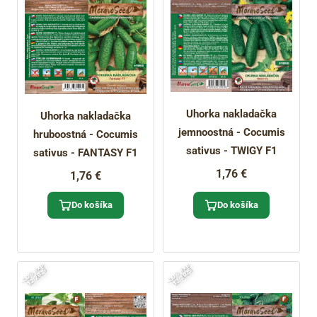
Uhorka nakladačka
Uhorka nakladačka
jemnoostná - Cocumis
hruboostná - Cocumis
sativus - TWIGY F1
sativus - FANTASY F1
1,76 €
1,76 €
Do košíka
Do košíka
-
3
0
%
x
p
.
1
2
/
2
0
2
-
3
0
%
x
p
.
1
2
/
2
0
2
e
5
e
5