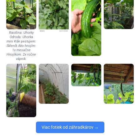
Rastlina: Uhorky
Odroda: Uhorka
mini Kde pestujem:
Skleník Ako hnojím:
1x mesačne
Hnojíkom. 2x ročne
vápnik.
Viac fotiek od záhradkárov →