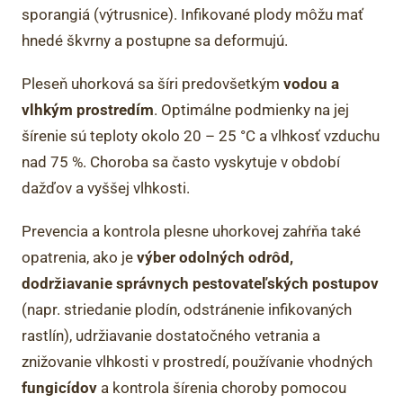
sporangiá (výtrusnice). Infikované plody môžu mať
hnedé škvrny a postupne sa deformujú.
Pleseň uhorková sa šíri predovšetkým
vodou a
vlhkým prostredím
. Optimálne podmienky na jej
šírenie sú teploty okolo 20 – 25 °C a vlhkosť vzduchu
nad 75 %. Choroba sa často vyskytuje v období
dažďov a vyššej vlhkosti.
Prevencia a kontrola plesne uhorkovej zahŕňa také
opatrenia, ako je
výber odolných odrôd,
dodržiavanie správnych pestovateľských postupov
(napr. striedanie plodín, odstránenie infikovaných
rastlín), udržiavanie dostatočného vetrania a
znižovanie vlhkosti v prostredí, používanie vhodných
fungicídov
a kontrola šírenia choroby pomocou