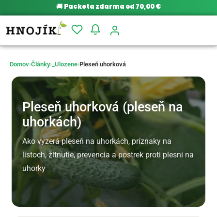
🚚
Packeta zdarma od 70,00 €
Domov
›
Články
›
_Ulozene
›
Pleseň uhorková
Pleseň uhorková (pleseň na
uhorkách)
Ako vyzerá pleseň na uhorkách, príznaky na
listoch, žltnutie, prevencia a postrek proti plesni na
uhorky