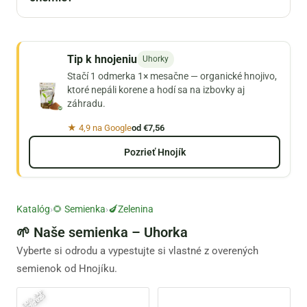
Tip k hnojeniu
Uhorky
Stačí 1 odmerka 1× mesačne — organické hnojivo,
ktoré nepáli korene a hodí sa na izbovky aj
záhradu.
★ 4,9 na Google
od €7,56
Pozrieť Hnojík
Katalóg
›
🌻 Semienka
›
🍆Zelenina
🌱 Naše semienka – Uhorka
Vyberte si odrodu a vypestujte si vlastné z overených
semienok od Hnojíku.
-
3
0
%
x
p
.
1
2
/
2
0
2
e
5