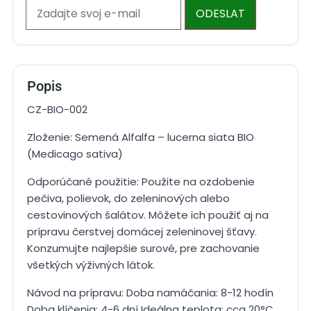
ODESLAT
Popis
CZ-BIO-002
Zloženie: Semená Alfalfa – lucerna siata BIO
(Medicago sativa)
Odporúčané použitie: Použite na ozdobenie
pečiva, polievok, do zeleninových alebo
cestovinových šalátov. Môžete ich použiť aj na
prípravu čerstvej domácej zeleninovej šťavy.
Konzumujte najlepšie surové, pre zachovanie
všetkých výživných látok.
Návod na prípravu: Doba namáčania: 8-12 hodín
Doba klíčenia: 4-6 dní Ideálna teplota: cca 20°C