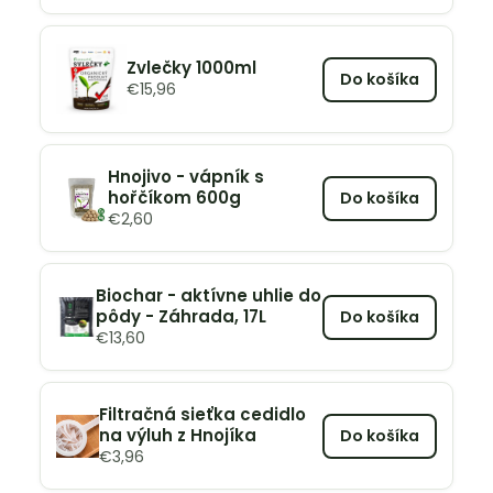
Zvlečky 1000ml
Do košíka
€
15,96
Hnojivo - vápník s
hořčíkom 600g
Do košíka
€
2,60
Biochar - aktívne uhlie do
pôdy - Záhrada, 17L
Do košíka
€
13,60
Filtračná sieťka cedidlo
na výluh z Hnojíka
Do košíka
€
3,96