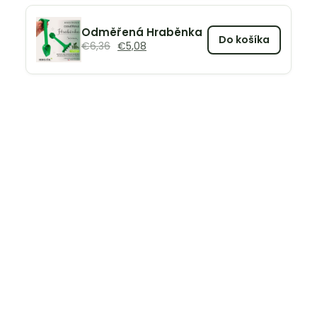
Odměřená Hraběnka
Do košíka
€
6,36
€
5,08