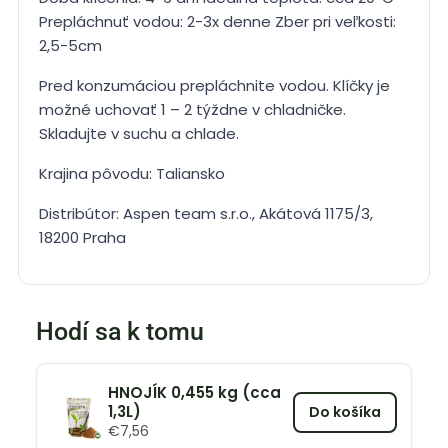
Prepláchnuť vodou: 2-3x denne Zber pri veľkosti:
2,5-5cm
Pred konzumáciou prepláchnite vodou. Klíčky je
možné uchovať 1 – 2 týždne v chladničke.
Skladujte v suchu a chlade.
Krajina pôvodu: Taliansko
Distribútor: Aspen team s.r.o., Akátová 1175/3,
18200 Praha
Hodí sa k tomu
HNOJÍK 0,455 kg (cca
1,3L)
Do košíka
€
7,56