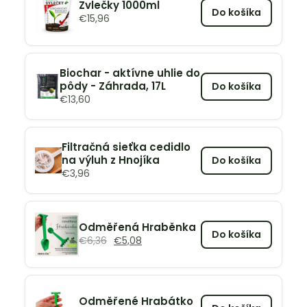
Zvlečky 1000ml
Do košíka
€
15,96
Biochar - aktívne uhlie do
pôdy - Záhrada, 17L
Do košíka
€
13,60
Filtračná sieťka cedidlo
na výluh z Hnojíka
Do košíka
€
3,96
Odměřená Hraběnka
Do košíka
€
6,36
€
5,08
Odměřené Hrabátko