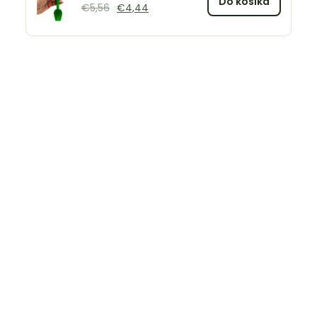
Do košíka
€
5,56
€
4,44