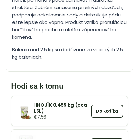
štruktúru. Zabráni zanášaniu pri silných dažďoch,
podporuje odkaľovanie vody a detoxikuje pôdu
ešte lepšie ako vápno. Produkt vzniká granuláciou
horčíkového prachu a mletím vápenecového
kameňa.
Balenia nad 2,5 kg sú dodávané vo viacerých 2,5
kg baleniach.
Hodí sa k tomu
HNOJÍK 0,455 kg (cca
1,3L)
Do košíka
€
7,56