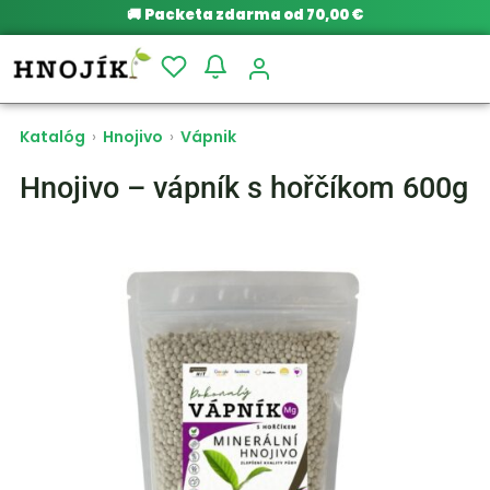
🚚
Packeta zdarma od 70,00 €
Katalóg
›
Hnojivo
›
Vápnik
Hnojivo – vápník s hořčíkom 600g