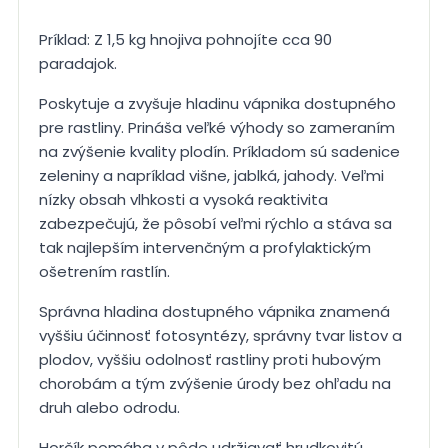
Príklad: Z 1,5 kg hnojiva pohnojíte cca 90
paradajok.
Poskytuje a zvyšuje hladinu vápnika dostupného
pre rastliny. Prináša veľké výhody so zameraním
na zvýšenie kvality plodín. Príkladom sú sadenice
zeleniny a napríklad višne, jablká, jahody. Veľmi
nízky obsah vlhkosti a vysoká reaktivita
zabezpečujú, že pôsobí veľmi rýchlo a stáva sa
tak najlepším intervenčným a profylaktickým
ošetrením rastlín.
Správna hladina dostupného vápnika znamená
vyššiu účinnosť fotosyntézy, správny tvar listov a
plodov, vyššiu odolnosť rastliny proti hubovým
chorobám a tým zvýšenie úrody bez ohľadu na
druh alebo odrodu.
Horčík pomáha v pôde udržiavať hrudkovitú