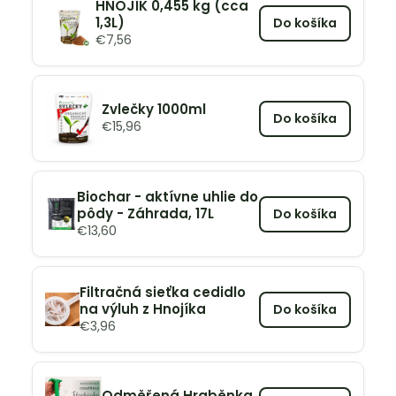
HNOJÍK 0,455 kg (cca
1,3L)
Do košíka
€
7,56
Zvlečky 1000ml
Do košíka
€
15,96
Biochar - aktívne uhlie do
pôdy - Záhrada, 17L
Do košíka
€
13,60
Filtračná sieťka cedidlo
na výluh z Hnojíka
Do košíka
€
3,96
Odměřená Hraběnka