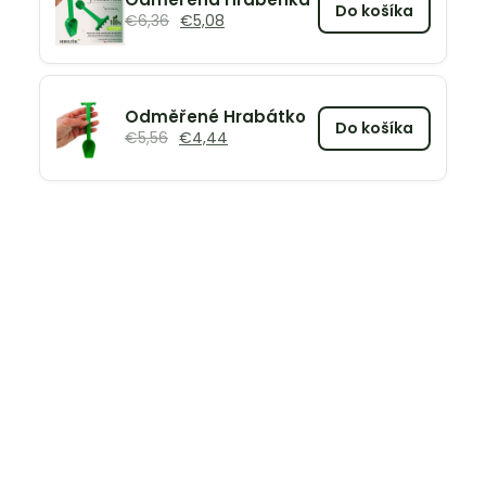
Do košíka
€
6,36
€
5,08
Odměřené Hrabátko
Do košíka
€
5,56
€
4,44