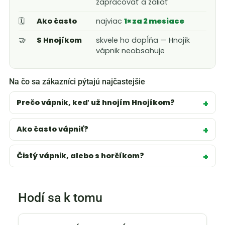
zapracovať a zaliať
🗓️
Ako často
najviac
1× za 2 mesiace
🤝
S Hnojíkom
skvele ho dopĺňa — Hnojík
vápnik neobsahuje
Na čo sa zákazníci pýtajú najčastejšie
Prečo vápnik, keď už hnojím Hnojíkom?
Ako často vápniť?
Čistý vápnik, alebo s horčíkom?
Hodí sa k tomu