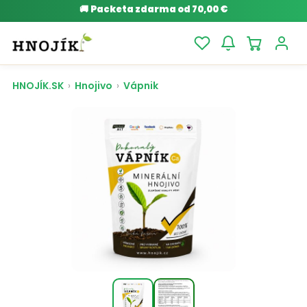
🚚
Packeta zdarma od 70,00 €
HNOJÍK.SK
›
Hnojivo
›
Vápnik