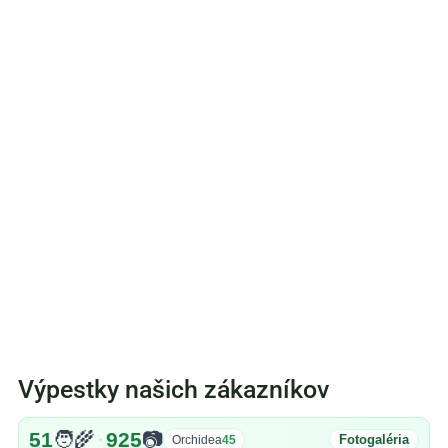
Výpestky našich zákazníkov
51
🧑‍🌾
925
📷
·
Fotogaléria
Orchidea
45