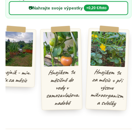
📷
Nahrajte svoje výpestky
+0,20 €/foto
Hnojíkem 1x
za měsíc + při
mikroorganismy
nojník - min.
Hnojíkem 1x
1x za měsíc
měsíčně do
výsevu
vody v
samozavlažovací
a svlečky
nadobě