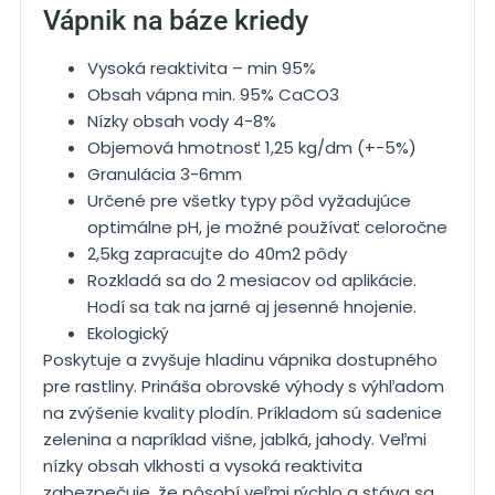
Vápnik na báze kriedy
Vysoká reaktivita – min 95%
Obsah vápna min. 95% CaCO3
Nízky obsah vody 4-8%
Objemová hmotnosť 1,25 kg/dm (+-5%)
Granulácia 3-6mm
Určené pre všetky typy pôd vyžadujúce
optimálne pH, je možné používať celoročne
2,5kg zapracujte do 40m2 pôdy
Rozkladá sa do 2 mesiacov od aplikácie.
Hodí sa tak na jarné aj jesenné hnojenie.
Ekologický
Poskytuje a zvyšuje hladinu vápnika dostupného
pre rastliny. Prináša obrovské výhody s výhľadom
na zvýšenie kvality plodín. Príkladom sú sadenice
zelenina a napríklad višne, jablká, jahody. Veľmi
nízky obsah vlkhosti a vysoká reaktivita
zabezpečuje, že pôsobí veľmi rýchlo a stáva sa