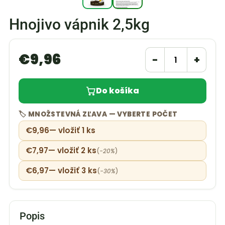
Hnojivo vápnik 2,5kg
€
9,96
−
+
Do košíka
🏷️ MNOŽSTEVNÁ ZĽAVA — VYBERTE POČET
€
9,96
— vložiť 1 ks
€
7,97
— vložiť 2 ks
(
−20%
)
€
6,97
— vložiť 3 ks
(
−30%
)
Popis