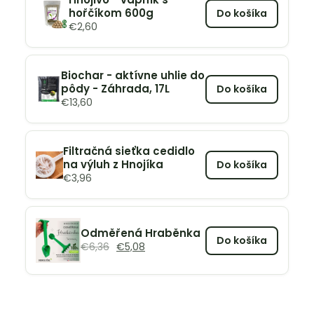
hořčíkom 600g
Do košíka
€
2,60
Biochar - aktívne uhlie do
pôdy - Záhrada, 17L
Do košíka
€
13,60
Filtračná sieťka cedidlo
na výluh z Hnojíka
Do košíka
€
3,96
Odměřená Hraběnka
Do košíka
€
6,36
€
5,08