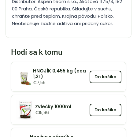
Distribútor: Aspen team s.r.o., Akátová 1175/3, 182
00 Praha, Česká republika. Skladujte v suchu,
chraňte pred teplom. Krajina pôvodu: Poľsko.
Neobsahuje žiadne aditíva ani pridaný cukor.
Hodí sa k tomu
HNOJÍK 0,455 kg (cca
1,3L)
Do košíka
€
7,56
Zvlečky 1000ml
Do košíka
€
15,96
Hnojivo - vápník s