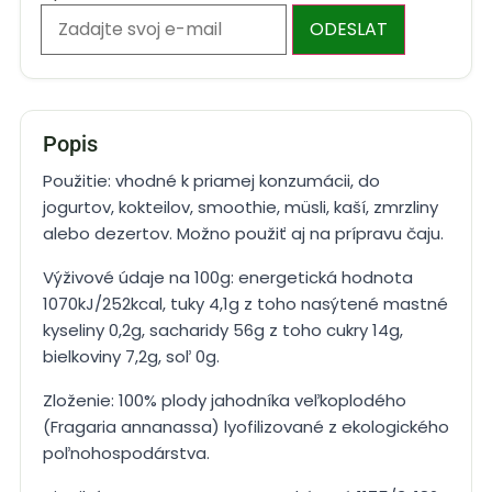
ODESLAT
Popis
Použitie: vhodné k priamej konzumácii, do
jogurtov, kokteilov, smoothie, müsli, kaší, zmrzliny
alebo dezertov. Možno použiť aj na prípravu čaju.
Výživové údaje na 100g: energetická hodnota
1070kJ/252kcal, tuky 4,1g z toho nasýtené mastné
kyseliny 0,2g, sacharidy 56g z toho cukry 14g,
bielkoviny 7,2g, soľ 0g.
Zloženie: 100% plody jahodníka veľkoplodého
(Fragaria annanassa) lyofilizované z ekologického
poľnohospodárstva.