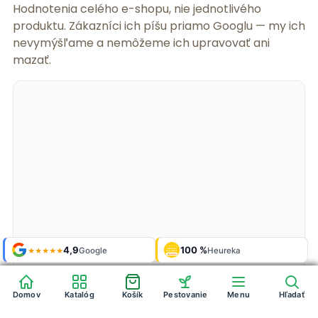
Hodnotenia celého e-shopu, nie jednotlivého
produktu. Zákazníci ich píšu priamo Googlu — my ich
nevymýšľame a nemôžeme ich upravovať ani
mazať.
Shop roku
Shop roku
4,9
4,9
100 %
Galerie
100 %
Galerie
'24 + '25
'24 + '25
Google
Google
Heureka
Heureka
925 fotek
925 fotek
★★★★★
★★★★★
OVĚŘENO
OVĚŘENO
ZÁKAZNÍKY
ZÁKAZNÍKY
Heureka
Heureka
Domov
Domov
Katalóg
Katalóg
Košík
Košík
Pestovanie
Pestovanie
Menu
Menu
Hľadať
Hľadať