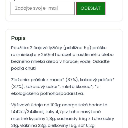
ODESLAT
Popis
Použitie: 2 čajové lyžičky (približne 5g) prášku
rozmiešajte v 250ml horúceho rastlinného alebo
bežného mlieka alebo v horúcej vode. Osladte
podľa chuti.
Zloženie: prášok z maca* (37%), kakaový prášok*
(37%), kokosový cukor*, mletá škorica*, *z
ekologického poľnohospodárstva.
Výživové údaje na 100g: energetická hodnota
1442kJ/344kcal, tuky 4,7g z toho nasýtené
mastné kyseliny 2,8g, sacharidy 55g z toho cukry
31g, vláknina 23g, bielkoviny 15g, soľ 0,2g