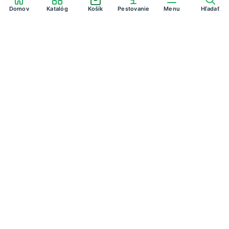
Domov
Domov
Katalóg
Katalóg
Košík
Košík
Pestovanie
Pestovanie
Menu
Menu
Hľadať
Hľadať