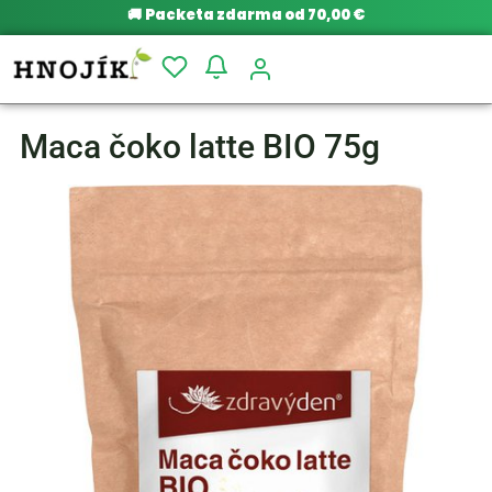
🚚
Packeta zdarma od 70,00 €
Maca čoko latte BIO 75g