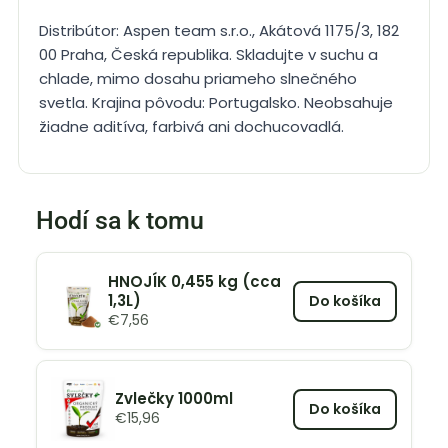
Distribútor: Aspen team s.r.o., Akátová 1175/3, 182
00 Praha, Česká republika. Skladujte v suchu a
chlade, mimo dosahu priameho slnečného
svetla. Krajina pôvodu: Portugalsko. Neobsahuje
žiadne aditíva, farbivá ani dochucovadlá.
Hodí sa k tomu
HNOJÍK 0,455 kg (cca
1,3L)
Do košíka
€
7,56
Zvlečky 1000ml
Do košíka
€
15,96