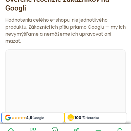
Googli
Hodnotenia celého e-shopu, nie jednotlivého
produktu. Zákazníci ich píšu priamo Googlu — my ich
nevymýšľame a nemôžeme ich upravovať ani
mazať.
Shop roku
Shop roku
4,9
4,9
100 %
Galerie
100 %
Galerie
'24 + '25
'24 + '25
Google
Google
Heureka
Heureka
925 fotek
925 fotek
★★★★★
★★★★★
OVĚŘENO
OVĚŘENO
ZÁKAZNÍKY
ZÁKAZNÍKY
Heureka
Heureka