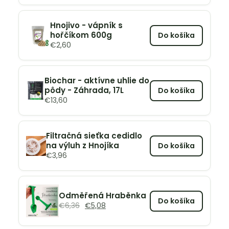
Hnojivo - vápník s
hořčíkom 600g
Do košíka
€
2,60
Biochar - aktívne uhlie do
pôdy - Záhrada, 17L
Do košíka
€
13,60
Filtračná sieťka cedidlo
na výluh z Hnojíka
Do košíka
€
3,96
Odměřená Hraběnka
Do košíka
€
6,36
€
5,08