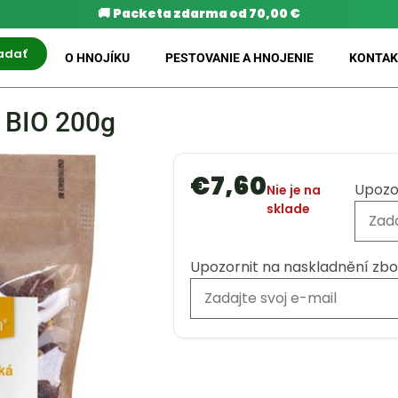
🚚
Packeta zdarma od 70,00 €
adať
O HNOJÍKU
PESTOVANIE A HNOJENIE
KONTAK
 BIO 200g
€
7,60
Upozo
Nie je na
sklade
Upozornit na naskladnění zbo