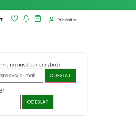
Prihlásiť sa
T
rnit na naskladnění zboží
ODESLAT
ží
ODESLAT