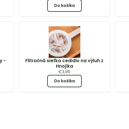
Do košíka
y -
Filtračná sieťka cedidlo na výluh z
Hnojíka
€
3,96
Do košíka