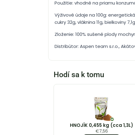
Použitie: vhodné na priamu konzumác
Výživové údaje na 100g: energetická
cukry 32g, vláknina 11g, bielkoviny 7,1g
Zloženie: 100% sušené plody mochyn
Distribútor: Aspen team s.r.o., Akáto
Hodí sa k tomu
HNOJÍK 0,455 kg (cca 1,3L)
€
7,56