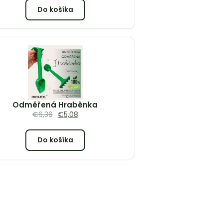
Do košíka
Odměřená Hraběnka
€
6,36
€
5,08
Do košíka