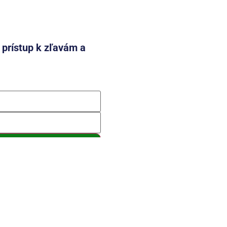
e prístup k zľavám a
mení a so spracovaním