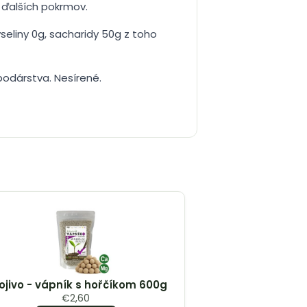
a ďalších pokrmov.
seliny 0g, sacharidy 50g z toho
podárstva. Nesírené.
ojivo - vápník s hořčíkom 600g
€
2,60