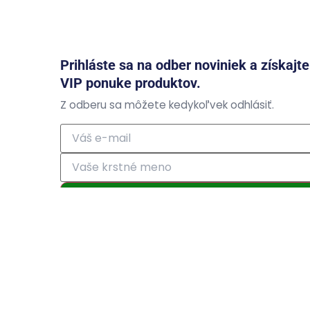
Prihláste sa na odber noviniek a získajt
VIP ponuke produktov.
Z odberu sa môžete kedykoľvek odhlásiť.
Prihlásiť odber
Prihlásením súhlasíte so zasielaním obchodných ozná
osobných údajov
.