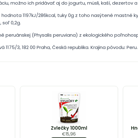
iu, možno ich pridávať aj do jogurtu, müsli, kaší, dezertov 
 hodnota 1197kJ/286kcal, tuky 0g z toho nasýtené mastné ky
, soľ 0,2g.
ě peruánskej (Physalis peruviana) z ekologického poľnohos
vá 1175/3, 182 00 Praha, Česká republika. Krajina pôvodu: Peru.
Zvlečky 1000ml
Hn
€
15,96