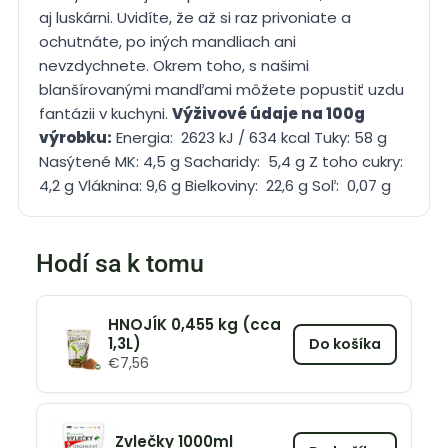
aj luskárni. Uvidíte, že až si raz privoniate a
ochutnáte, po iných mandliach ani
nevzdychnete. Okrem toho, s našimi
blanšírovanými mandľami môžete popustiť uzdu
fantázii v kuchyni.
Výživové údaje na 100g
výrobku:
Energia: 2623 kJ / 634 kcal Tuky: 58 g
Nasýtené MK: 4,5 g Sacharidy: 5,4 g Z toho cukry:
4,2 g Vláknina: 9,6 g Bielkoviny: 22,6 g Soľ: 0,07 g
Hodí sa k tomu
HNOJÍK 0,455 kg (cca
1,3L)
Do košíka
€
7,56
Zvlečky 1000ml