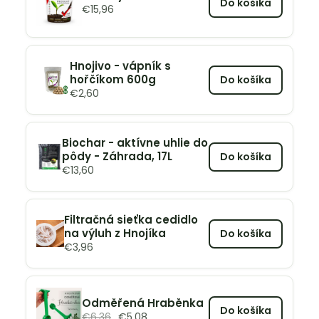
Do košíka
€
15,96
Hnojivo - vápník s
hořčíkom 600g
Do košíka
€
2,60
Biochar - aktívne uhlie do
pôdy - Záhrada, 17L
Do košíka
€
13,60
Filtračná sieťka cedidlo
na výluh z Hnojíka
Do košíka
€
3,96
Odměřená Hraběnka
Do košíka
€
6,36
€
5,08