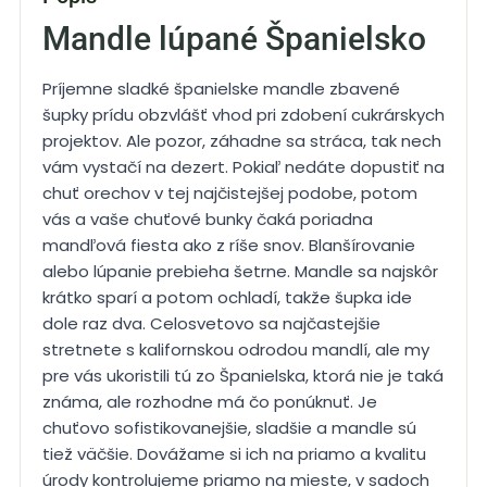
Mandle lúpané Španielsko
Príjemne sladké španielske mandle zbavené
šupky prídu obzvlášť vhod pri zdobení cukrárskych
projektov. Ale pozor, záhadne sa stráca, tak nech
vám vystačí na dezert. Pokiaľ nedáte dopustiť na
chuť orechov v tej najčistejšej podobe, potom
vás a vaše chuťové bunky čaká poriadna
mandľová fiesta ako z ríše snov. Blanšírovanie
alebo lúpanie prebieha šetrne. Mandle sa najskôr
krátko sparí a potom ochladí, takže šupka ide
dole raz dva. Celosvetovo sa najčastejšie
stretnete s kalifornskou odrodou mandlí, ale my
pre vás ukoristili tú zo Španielska, ktorá nie je taká
známa, ale rozhodne má čo ponúknuť. Je
chuťovo sofistikovanejšie, sladšie a mandle sú
tiež väčšie. Dovážame si ich na priamo a kvalitu
úrody kontrolujeme priamo na mieste, v sadoch