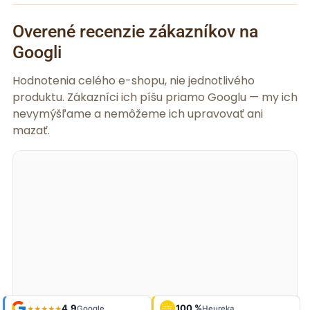
Overené recenzie zákazníkov na
Googli
Hodnotenia celého e-shopu, nie jednotlivého
produktu. Zákazníci ich píšu priamo Googlu — my ich
nevymýšľame a nemôžeme ich upravovať ani
mazať.
Shop roku
Shop roku
4,9
4,9
100 %
Galerie
100 %
Galerie
'24 + '25
'24 + '25
Google
Google
Heureka
Heureka
925 fotek
925 fotek
★★★★★
★★★★★
OVĚŘENO
OVĚŘENO
ZÁKAZNÍKY
ZÁKAZNÍKY