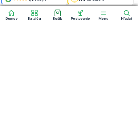
Heureka
Heureka
Domov
Domov
Katalóg
Katalóg
Košík
Košík
Pestovanie
Pestovanie
Menu
Menu
Hľadať
Hľadať