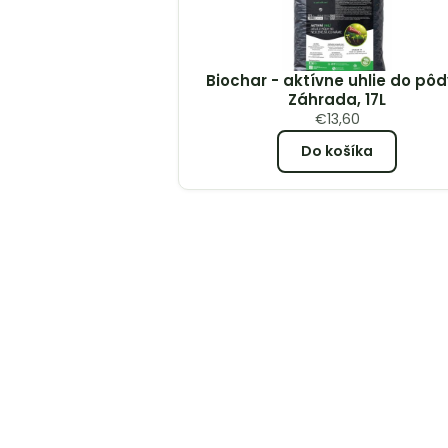
Biochar - aktívne uhlie do pôd
Záhrada, 17L
€
13,60
Do košíka