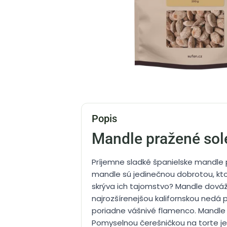
Popis
Mandle pražené sol
Príjemne sladké španielske mandle
mandle sú jedinečnou dobrotou, kto
skrýva ich tajomstvo? Mandle dováža
najrozšírenejšou kalifornskou nedá 
poriadne vášnivé flamenco. Mandle p
Pomyselnou čerešničkou na torte j