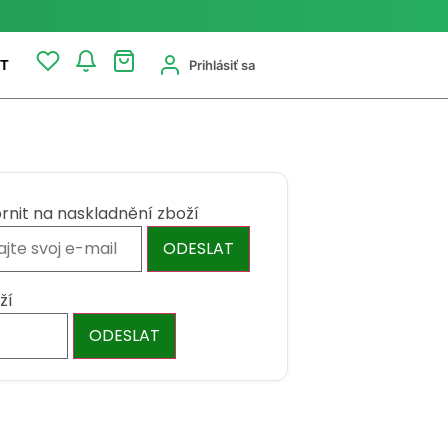
Prihlásiť sa
T
rnit na naskladnění zboží
ODESLAT
ží
ODESLAT