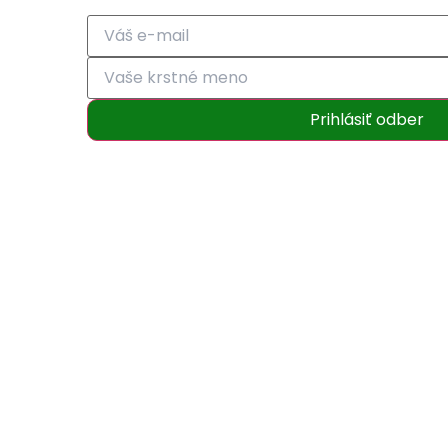
Prihlásiť odber
Prihlásením súhlasíte so zasielaním obchodných ozná
osobných údajov
.
roku
Galerie
5
925 fotek
TNERY