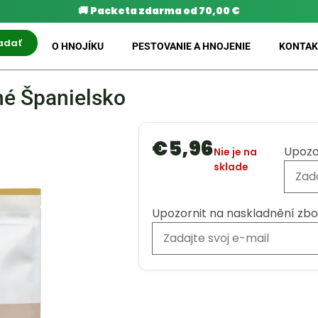
🚚
Packeta zdarma od 70,00 €
adať
O HNOJÍKU
PESTOVANIE A HNOJENIE
KONTAK
né Španielsko
€
5,96
Upozo
Nie je na
sklade
Upozornit na naskladnění zbo