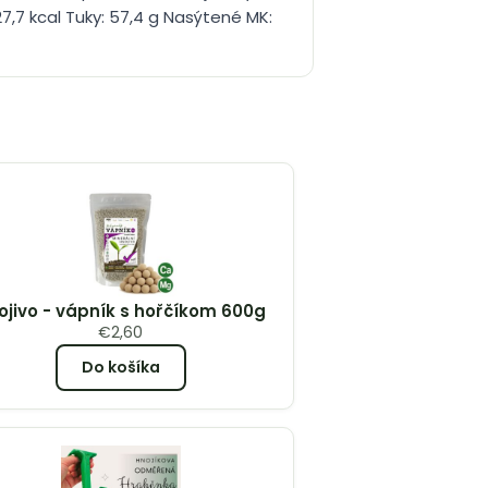
27,7 kcal Tuky: 57,4 g Nasýtené MK:
ojivo - vápník s hořčíkom 600g
€
2,60
Do košíka