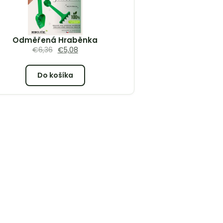
Odměřená Hraběnka
€
6,36
€
5,08
Do košíka