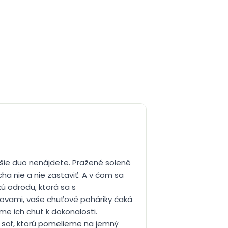
šie duo nenájdete. Pražené solené
a nie a nie zastaviť. A v čom sa
ú odrodu, ktorá sa s
slovami, vaše chuťové poháriky čaká
me ich chuť k dokonalosti.
 soľ, ktorú pomelieme na jemný