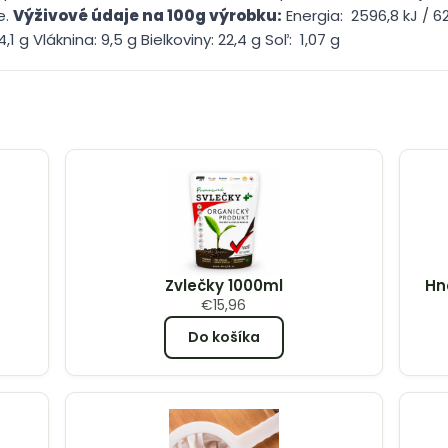
e.
Výživové údaje na 100g výrobku:
Energia: 2596,8 kJ / 6
1 g Vláknina: 9,5 g Bielkoviny: 22,4 g Soľ: 1,07 g
Zvlečky 1000ml
Hn
€
15,96
Do košíka