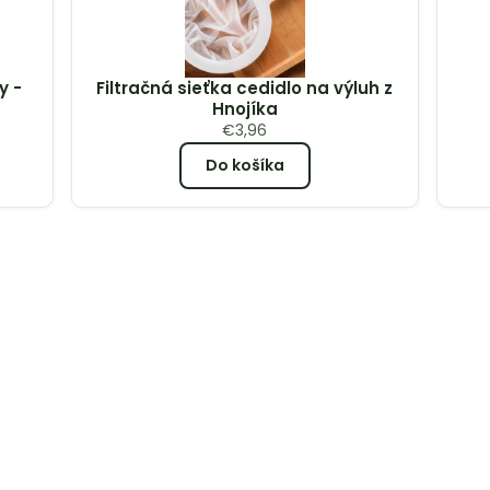
y -
Filtračná sieťka cedidlo na výluh z
Hnojíka
€
3,96
Do košíka