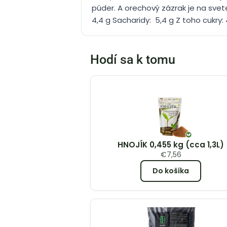
púder. A orechový zázrak je na svet
4,4 g Sacharidy: 5,4 g Z toho cukry: 4,
Hodí sa k tomu
HNOJÍK 0,455 kg (cca 1,3L)
€
7,56
Do košíka