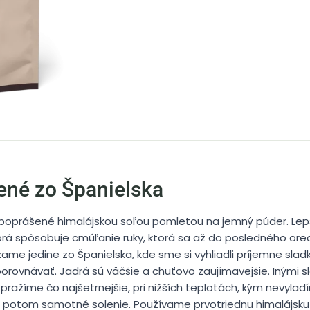
ené zo Španielska
 poprášené himalájskou soľou pomletou na jemný púder. Lep
rá spôsobuje cmúľanie ruky, ktorá sa až do posledného orech
me jedine zo Španielska, kde sme si vyhliadli príjemne sladk
porovnávať. Jadrá sú väčšie a chuťovo zaujímavejšie. Inými 
ražíme čo najšetrnejšie, pri nižších teplotách, kým nevyladí
e potom samotné solenie. Používame prvotriednu himalájsku