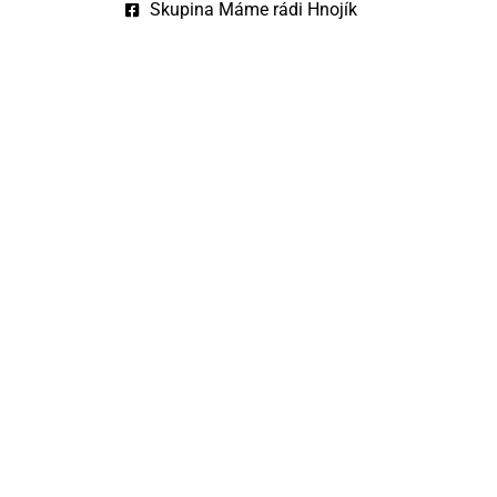
Skupina Máme rádi Hnojík
4,9
100 %
Shop 
★★★★★
/ 5
OVĚŘENO
ZÁKAZNÍKY
Google
(779)
Heureka
'24 + '2
Heureka
PRO ZÁKAZNÍKY
PRO PAR