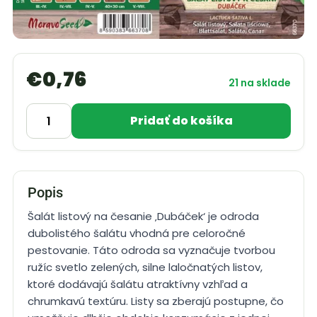
€
0,76
21 na sklade
Pridať do košíka
Popis
Šalát listový na česanie ‚Dubáček‘ je odroda
dubolistého šalátu vhodná pre celoročné
pestovanie. Táto odroda sa vyznačuje tvorbou
ružíc svetlo zelených, silne laločnatých listov,
ktoré dodávajú šalátu atraktívny vzhľad a
chrumkavú textúru. Listy sa zberajú postupne, čo