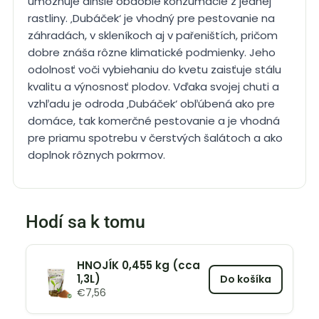
umožňuje dlhšie obdobie konzumácie z jednej
rastliny. ‚Dubáček‘ je vhodný pre pestovanie na
záhradách, v skleníkoch aj v pařeništích, pričom
dobre znáša rôzne klimatické podmienky. Jeho
odolnosť voči vybiehaniu do kvetu zaisťuje stálu
kvalitu a výnosnosť plodov. Vďaka svojej chuti a
vzhľadu je odroda ‚Dubáček‘ obľúbená ako pre
domáce, tak komerčné pestovanie a je vhodná
pre priamu spotrebu v čerstvých šalátoch a ako
doplnok rôznych pokrmov.
Hodí sa k tomu
HNOJÍK 0,455 kg (cca
1,3L)
Do košíka
€
7,56