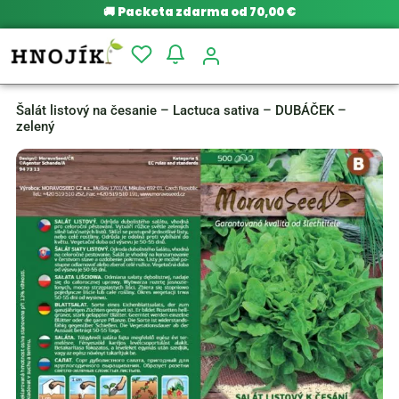
🚚
Packeta zdarma od 70,00 €
Šalát listový na česanie – Lactuca sativa – DUBÁČEK –
zelený