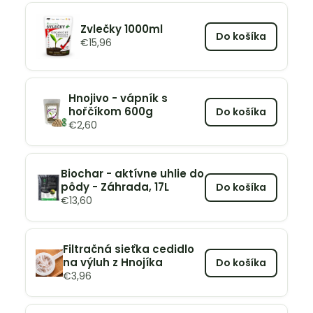
Zvlečky 1000ml
Do košíka
€
15,96
Hnojivo - vápník s
hořčíkom 600g
Do košíka
€
2,60
Biochar - aktívne uhlie do
pôdy - Záhrada, 17L
Do košíka
€
13,60
Filtračná sieťka cedidlo
na výluh z Hnojíka
Do košíka
€
3,96