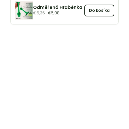
Odměřená Hraběnka
Do košíka
€
6,36
€
5,08