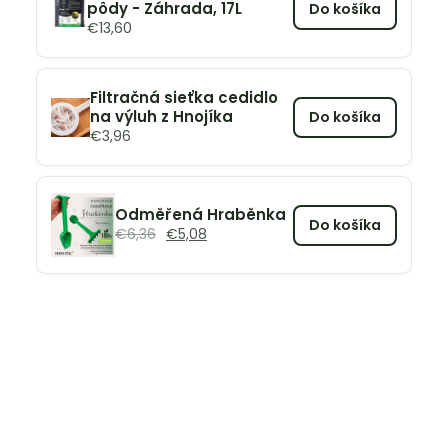
pôdy - Záhrada, 17L
Do košíka
€
13,60
Filtračná sieťka cedidlo
na výluh z Hnojíka
Do košíka
€
3,96
Odměřená Hraběnka
Do košíka
€
6,36
€
5,08