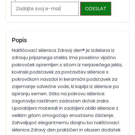
ODESLAT
Popis
Naklíčovací sklenica Zdravý den® je izdelana iz
zdravju prijaznega stekla. Ima posebno vijačno
pokrovček opremljen s sitom iz nerjavečega jekla,
kovinski podstavek za postavitev sklenice s
pokrovčkom navzdol in keramični podstavek za
zajemanje odvečne vode, ki kaplja iz sklenice po
izpiranju semen. Sitko na pokrovu sklenice
zagotavlja rastlinam zadosten dotok zraka.
Uporabljeni materiali in zaobljeni obliki sklenice z
velikim grlom omogočajo enostavno čiščenje.
Zahvaljujoč elegantnemu dizajnu bo naklíčovací
sklenica Zdravý den praktičen in okusen dodatek