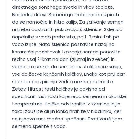
direktnega sončnega svetla in virov toplote.
Naslednji dnevi: Semena je treba redno izpirati,
da se namočijo in hitro kalijo. Za zalivanje semen
ni treba odstraniti pokrovčka s sklenice. Sklenico
napolnite s vodo preko sita, po 1-2 minutah pa
vodo izlijte. Nato sklenico postavite nazaj na
keramični podstavek. Izpiranje semen ponovite
redno vsaj 2-krat na dan (zjutraj in zvečer) in
vedno, ko se zdi, da semena v steklenici izsušijo,
vse do žetve končanih kalčkov. Enako kot prvi dan,
sklenico pri izpiranju vedno nežno pretresite.
Žetev: Hitrost rasti kalčkov je odvisna od
specifičnih lastnosti kaljenega semena in okoliške
temperature. Kalčke odstranite iz sklenice in jih
takoj zaužijte ali jih lahko hranite v hladilniku, kjer
se njihova rast močno upočasni. Pred zaužitjem
semena sperite z vodo.