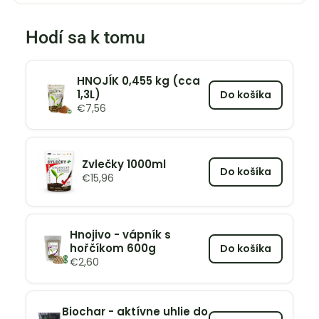
Hodí sa k tomu
HNOJÍK 0,455 kg (cca
1,3L)
Do košíka
€
7,56
Zvlečky 1000ml
Do košíka
€
15,96
Hnojivo - vápník s
hořčíkom 600g
Do košíka
€
2,60
Biochar - aktívne uhlie do