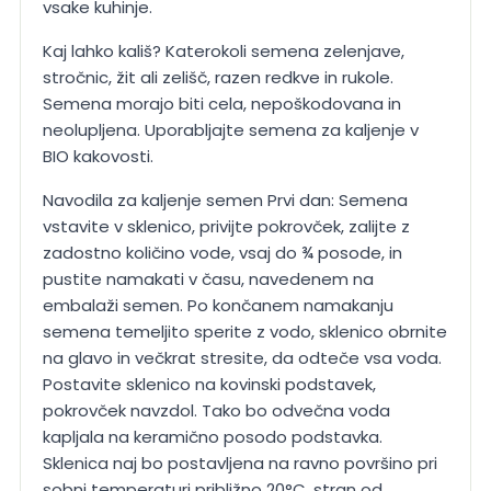
vsake kuhinje.
Kaj lahko kališ? Katerokoli semena zelenjave,
stročnic, žit ali zelišč, razen redkve in rukole.
Semena morajo biti cela, nepoškodovana in
neolupljena. Uporabljajte semena za kaljenje v
BIO kakovosti.
Navodila za kaljenje semen Prvi dan: Semena
vstavite v sklenico, privijte pokrovček, zalijte z
zadostno količino vode, vsaj do ¾ posode, in
pustite namakati v času, navedenem na
embalaži semen. Po končanem namakanju
semena temeljito sperite z vodo, sklenico obrnite
na glavo in večkrat stresite, da odteče vsa voda.
Postavite sklenico na kovinski podstavek,
pokrovček navzdol. Tako bo odvečna voda
kapljala na keramično posodo podstavka.
Sklenica naj bo postavljena na ravno površino pri
sobni temperaturi približno 20°C, stran od