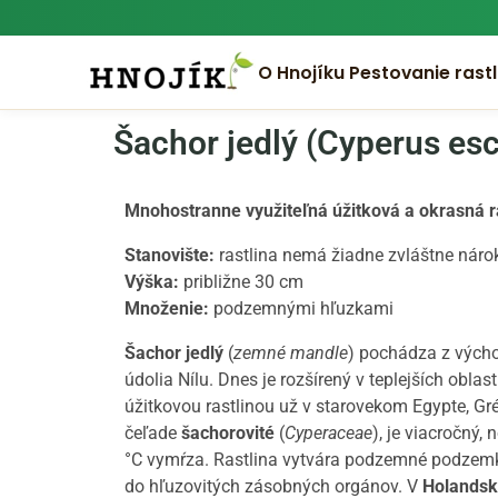
O Hnojíku
Pestovanie rastl
Šachor jedlý (Cyperus es
Mnohostranne využiteľná úžitková a okrasná r
Stanovište:
rastlina nemá žiadne zvláštne náro
Výška:
približne 30 cm
Množenie:
podzemnými hľuzkami
Šachor jedlý
(
zemné mandle
) pochádza z výcho
údolia Nílu. Dnes je rozšírený v teplejších oblas
úžitkovou rastlinou už v starovekom Egypte, G
čeľade
šachorovité
(
Cyperaceae
), je viacročný,
°C vymŕza. Rastlina vytvára podzemné podzemk
do hľuzovitých zásobných orgánov. V
Holands