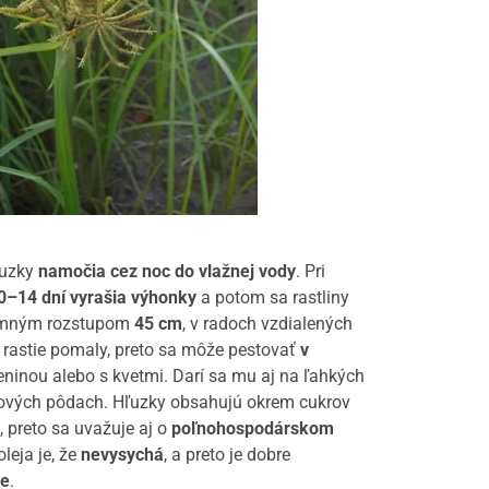
ľuzky
namočia cez noc do vlažnej vody
. Pri
0–14 dní vyrašia výhonky
a potom sa rastliny
jomným rozstupom
45 cm
, v radoch vzdialených
 rastie pomaly, preto sa môže pestovať
v
eninou alebo s kvetmi. Darí sa mu aj na ľahkých
nových pôdach. Hľuzky obsahujú okrem cukrov
, preto sa uvažuje aj o
poľnohospodárskom
oleja je, že
nevysychá
, a preto je dobre
ke
.