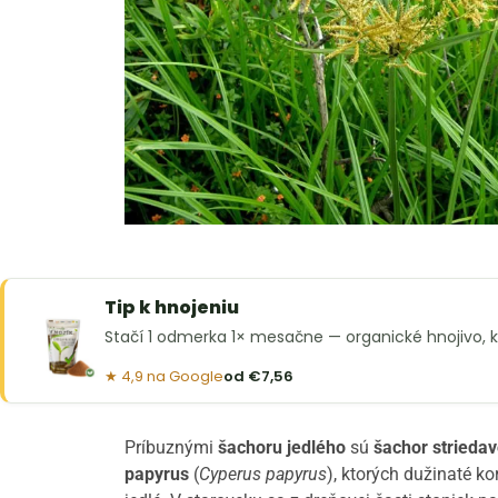
Tip k hnojeniu
Stačí 1 odmerka 1× mesačne — organické hnojivo, kt
★ 4,9 na Google
od €7,56
Príbuznými
šachoru jedlého
sú
šachor striedav
papyrus
(
Cyperus papyrus
), ktorých dužinaté k