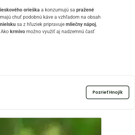
lieskového orieška
a konzumujú sa
pražené
y majú chuť podobnú káve a vzhľadom na obsah
nielsku
sa z hľuziek pripravuje
mliečny nápoj
,
. Ako
krmivo
možno využiť aj nadzemnú časť
Pozrieť Hnojík