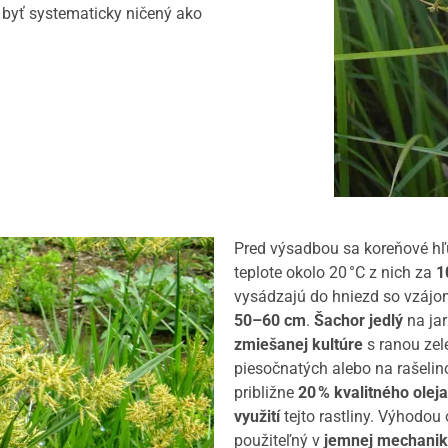
í byť systematicky ničený ako
Pred výsadbou sa koreňové h
teplote okolo 20 °C z nich za
1
vysádzajú do hniezd so vzá
50–60 cm
.
Šachor jedlý
na jar
zmiešanej kultúre
s ranou zel
piesočnatých alebo na rašeli
približne
20 % kvalitného oleja
využití
tejto rastliny. Výhodou 
použiteľný v
jemnej mechani