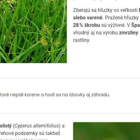
Zberajú sa hľuzky vo veľkosti
alebo varené
. Pražené hľuzk
28 % škrobu
sú výživné. V
Špa
vhodný aj na výrobu
zmrzliny
rastliny.
oré nepáli korene a hodí sa na izbovky aj záhradu.
olistý
(
Cyperus alternifolius
) a
oreňové podzemky sú taktiež