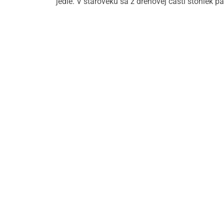
jedlé. V staroveku sa z dreňovej časti stoniek p