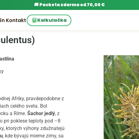
🚚
Packeta zdarma od 70,00 €
ín
Kontakt
Kalkulačka
culentus)
astlina
ky
dnej Afriky, pravdepodobne z
tiach celého sveta. Bol
récku a Ríme.
Šachor jedlý
, z
 no pri poklese teploty pod –8
y, ktorých výhony zdužnatejú
ku
, kde bývajú mierne zimy, sa