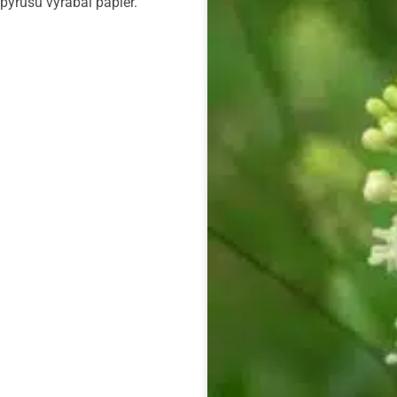
apyrusu vyrábal papier.