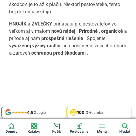
škodcov, je to až k plaču. Niektorí pestovatelia, tento
boj dokonca vzdajú.
HNOJÍK
a
ZVLEČKY
prinášajú pre pestovateľov vo
veľkom aj v malom
novú nádej
.
Prírodné
,
organické
a
prírode aj nám
prospešné riešenie
. Spojenie
vyváženej výživy
rastlín
, ich posilnenie voči chorobám
a zároveň
ochranou pred škodcami
.
Shop roku
Shop roku
4,9
4,9
100 %
Galerie
100 %
Galerie
'24 + '25
'24 + '25
Google
Google
Heureka
Heureka
925 fotek
925 fotek
★★★★★
★★★★★
OVĚŘENO
OVĚŘENO
ZÁKAZNÍKY
ZÁKAZNÍKY
Heureka
Heureka
Domov
Domov
Katalóg
Katalóg
Košík
Košík
Pestovanie
Pestovanie
Menu
Menu
Hľadať
Hľadať