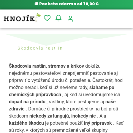
🚚
Packeta zdarma od 70,00 €
Škodcovia rastlín
Škodcovia rastlín, stromov a kríkov
dokážu
nejednému pestovateľovi znepríjemniť pestovanie aj
pripraviť o vytúženú úrodu či potešenie. Častokrát, hoci
možno neradi, keď si už nevieme rady,
siahame po
chemických prípravkoch
, aj keď si uvedomujeme ich
dopad na prírodu
, rastliny, ktoré pestujeme aj
naše
zdravie
. Domáce či prírodné prostriedky na boj proti
škodcom
niekedy zafungujú, inokedy nie
. A
u
každého škodcu
je potrebné použiť
iný prípravok
. Keď
sú roky, v ktorých sú premnožené veľké skupiny