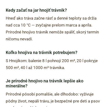
Kedy začať na jar hnojiť trávnik?
Hneď ako tráva začne rásť a denné teploty sa držia
nad cca 10 °C — zvyčajne prelom marca a apríla.
Prírodné hnojivo trávnik nemôže spáliť, skorý termín
ničomu nevadí.
Koľko hnojiva na trávnik potrebujem?
S Hnojíkom: balenie 8 l pohnojí 200 m², 20 l pokryje
500 m², 40 l až 1000 m² trávnika.
Je prírodné hnojivo na trávnik lepšie ako
minerálne?
Prírodné pôsobí pomalšie, ale dlhodobo: vyživuje
pôdny život, nepáli trávu, je bezpečné pre deti a psov