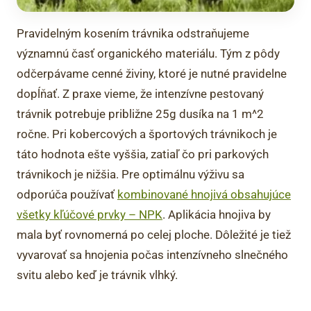
Pravidelným kosením trávnika odstraňujeme
významnú časť organického materiálu. Tým z pôdy
odčerpávame cenné živiny, ktoré je nutné pravidelne
dopĺňať. Z praxe vieme, že intenzívne pestovaný
trávnik potrebuje približne 25g dusíka na 1 m^2
ročne. Pri kobercových a športových trávnikoch je
táto hodnota ešte vyššia, zatiaľ čo pri parkových
trávnikoch je nižšia. Pre optimálnu výživu sa
odporúča používať
kombinované hnojivá obsahujúce
všetky kľúčové prvky – NPK
. Aplikácia hnojiva by
mala byť rovnomerná po celej ploche. Dôležité je tiež
vyvarovať sa hnojenia počas intenzívneho slnečného
svitu alebo keď je trávnik vlhký.