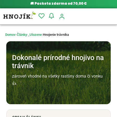
🚚
Packeta zdarma od 70,00 €
Domov
›
Články
›
_Ulozene
›
Hnojenie trávnika
Dokonalé prírodné hnojivo na
trávnik
zároveň vhodné na všetky rastliny doma či vonku
👍.