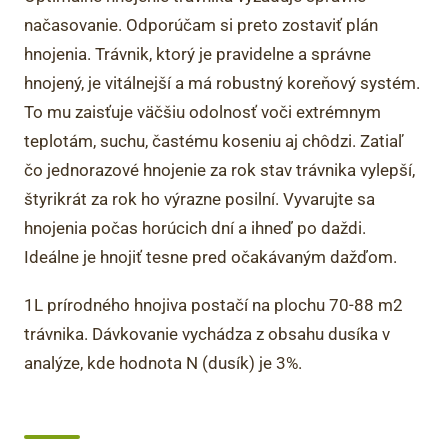
načasovanie. Odporúčam si preto zostaviť plán
hnojenia. Trávnik, ktorý je pravidelne a správne
hnojený, je vitálnejší a má robustný koreňový systém.
To mu zaisťuje väčšiu odolnosť voči extrémnym
teplotám, suchu, častému koseniu aj chôdzi. Zatiaľ
čo jednorazové hnojenie za rok stav trávnika vylepší,
štyrikrát za rok ho výrazne posilní. Vyvarujte sa
hnojenia počas horúcich dní a ihneď po daždi.
Ideálne je hnojiť tesne pred očakávaným dažďom.
1L prírodného hnojiva postačí na plochu 70-88 m2
trávnika. Dávkovanie vychádza z obsahu dusíka v
analýze, kde hodnota N (dusík) je 3%.