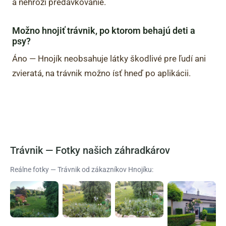
a nehrozí predávkovanie.
Možno hnojiť trávnik, po ktorom behajú deti a
psy?
Áno — Hnojík neobsahuje látky škodlivé pre ľudí ani
zvieratá, na trávnik možno ísť hneď po aplikácii.
Trávnik — Fotky našich záhradkárov
Reálne fotky — Trávnik od zákazníkov Hnojíku: