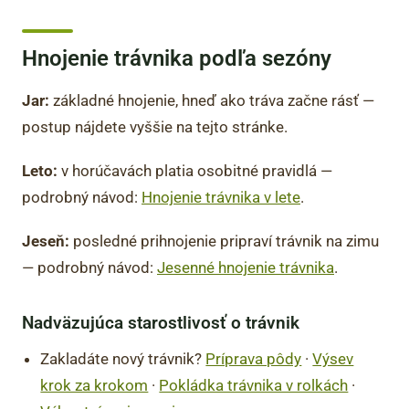
Hnojenie trávnika podľa sezóny
Jar:
základné hnojenie, hneď ako tráva začne rásť —
postup nájdete vyššie na tejto stránke.
Leto:
v horúčavách platia osobitné pravidlá —
podrobný návod:
Hnojenie trávnika v lete
.
Jeseň:
posledné prihnojenie pripraví trávnik na zimu
— podrobný návod:
Jesenné hnojenie trávnika
.
Nadväzujúca starostlivosť o trávnik
Zakladáte nový trávnik?
Príprava pôdy
·
Výsev
krok za krokom
·
Pokládka trávnika v rolkách
·