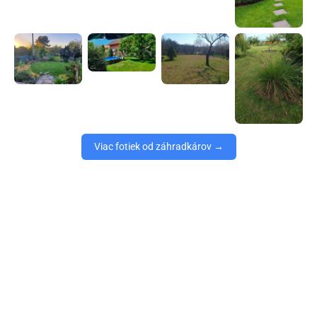
Viac fotiek od záhradkárov →