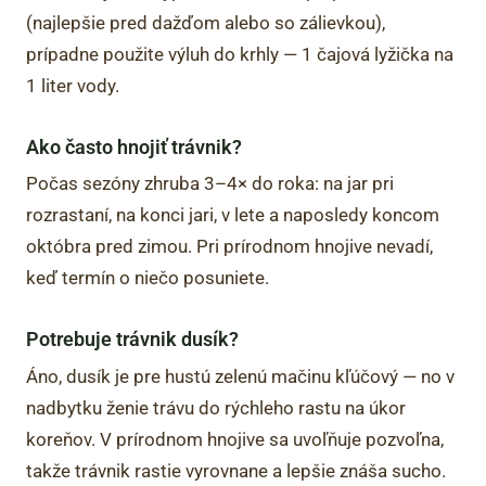
(najlepšie pred dažďom alebo so zálievkou),
prípadne použite výluh do krhly — 1 čajová lyžička na
1 liter vody.
Ako často hnojiť trávnik?
Počas sezóny zhruba 3–4× do roka: na jar pri
rozrastaní, na konci jari, v lete a naposledy koncom
októbra pred zimou. Pri prírodnom hnojive nevadí,
keď termín o niečo posuniete.
Potrebuje trávnik dusík?
Áno, dusík je pre hustú zelenú mačinu kľúčový — no v
nadbytku ženie trávu do rýchleho rastu na úkor
koreňov. V prírodnom hnojive sa uvoľňuje pozvoľna,
takže trávnik rastie vyrovnane a lepšie znáša sucho.