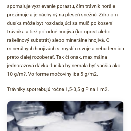
spomaľuje vyzrievanie porastu, čím trávnik horšie
prezimuje a je náchylný na pleseň snežnú. Zdrojom
dusíka môže byť rozkladajúci sa mulč po kosení
trávnika a tiež prírodné hnojivá (kompost alebo
rašelinový substrát) alebo minerálne hnojivá. O
minerálnych hnojivách si myslím svoje a nebudem ich
preto ďalej rozoberať. Tak či onak, maximálna
jednorazová dávka dusíka by nemala byť väčšia ako
10 g/m?. Vo forme močoviny iba 5 g/m2.
Trávniky spotrebujú ročne 1,5-3,5 g P na 1 m2.