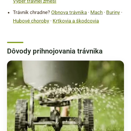
Výber trávnej zmesi
Trávnik chradne?
Obnova trávnika
·
Mach
·
Buriny
·
Hubové choroby
·
Krtkovia a škodcovia
Dôvody prihnojovania trávnika