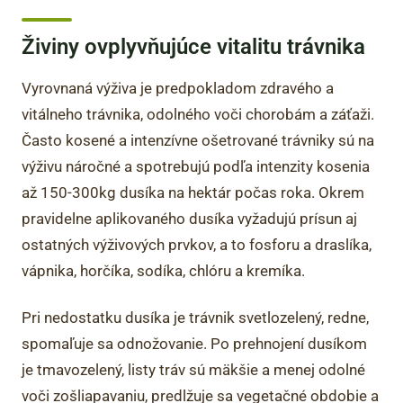
Živiny ovplyvňujúce vitalitu trávnika
Vyrovnaná výživa je predpokladom zdravého a
vitálneho trávnika, odolného voči chorobám a záťaži.
Často kosené a intenzívne ošetrované trávniky sú na
výživu náročné a spotrebujú podľa intenzity kosenia
až 150-300kg dusíka na hektár počas roka. Okrem
pravidelne aplikovaného dusíka vyžadujú prísun aj
ostatných výživových prvkov, a to fosforu a draslíka,
vápnika, horčíka, sodíka, chlóru a kremíka.
Pri nedostatku dusíka je trávnik svetlozelený, redne,
spomaľuje sa odnožovanie. Po prehnojení dusíkom
je tmavozelený, listy tráv sú mäkšie a menej odolné
voči zošliapavaniu, predlžuje sa vegetačné obdobie a