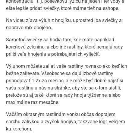
koncentráciu, t. j. polievkovú lyžicu na jeden liter vody a
ešte lepšie pridať svlečky, ktoré máme tiež na eshope.
Na videu zľava výluh z hnojíku, uprostred iba svlečky a
napravo mix obojého.
Samotné svlečky sa hodia tam, kde máte napríklad
koreňovú zeleninu, alebo iné rastliny, ktoré nemajú rady
príliš veľa hnojenia a potrebujete ich vyliečiť.
Výluhom môžete zaliať vaše rastliny rovnako ako keď ich
bežne zalievate. Všeobecne sa dajú izbové rastliny
prihnojovať 1-2x za mesiac, ale môže byť dobré nájsť si
vašu rastlinu u nás na stránke, aby ste sa o tom uistili,
pretože sú aj také, ktoré sa rady hnoja týždenne, alebo
maximálne raz mesačne.
Väčším okrasným rastlinám vonku občas doprajem
sprchu zálivkou a zvyšok hnojiva, takzvane lógr, velejem
ku koreňom.