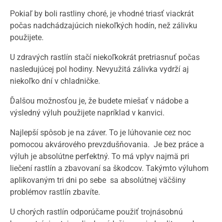
Pokiaľ by boli rastliny choré, je vhodné triasť viackrát
počas nadchádzajúcich niekoľkých hodín, než zálivku
použijete.
U zdravých rastlín stačí niekoľkokrát pretriasnuť počas
nasledujúcej pol hodiny. Nevyužitá zálivka vydrží aj
niekoľko dní v chladničke.
Ďalšou možnosťou je, že budete miešať v nádobe a
výsledný výluh použijete napríklad v kanvici.
Najlepší spôsob je na záver. To je lúhovanie cez noc
pomocou akvárového prevzdušňovania. Je bez práce a
výluh je absolútne perfektný. To má vplyv najmä pri
liečení rastlín a zbavovaní sa škodcov. Takýmto výluhom
aplikovaným tri dni po sebe sa absolútnej väčšiny
problémov rastlín zbavíte.
U chorých rastlín odporúčame použiť trojnásobnú