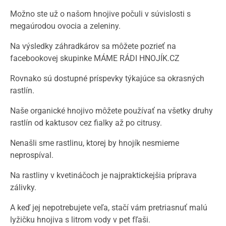
Možno ste už o našom hnojive počuli v súvislosti s
megaúrodou ovocia a zeleniny.
Na výsledky záhradkárov sa môžete pozrieť na
facebookovej skupinke MÁME RÁDI HNOJÍK.CZ
Rovnako sú dostupné príspevky týkajúce sa okrasných
rastlín.
Naše organické hnojivo môžete používať na všetky druhy
rastlín od kaktusov cez fialky až po citrusy.
Nenašli sme rastlinu, ktorej by hnojík nesmieme
neprospíval.
Na rastliny v kvetináčoch je najpraktickejšia príprava
zálivky.
A keď jej nepotrebujete veľa, stačí vám pretriasnuť malú
lyžičku hnojiva s litrom vody v pet fľaši.