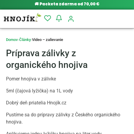
🚚
Packeta zdarma od 70,00 €
Domov
›
Články
›
Video – zalievanie
Príprava zálivky z
organického hnojiva
Pomer hnojiva v zálivke
5ml (čajová lyžička) na 1L vody
Dobrý deň priatelia Hnojík.cz
Pustíme sa do prípravy zálivky z Českého organického
hnojiva.
Aplikujeme jednu lyžičku hnojiva na liter vody.